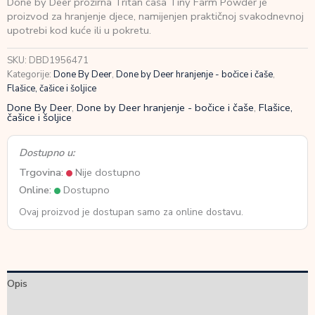
Done by Deer prozirna Tritan čaša Tiny Farm Powder je
prozirna
proizvod za hranjenje djece, namijenjen praktičnoj svakodnevnoj
Tritan
upotrebi kod kuće ili u pokretu.
čaša
Tiny
SKU:
DBD1956471
Farm
Kategorije:
Done By Deer
,
Done by Deer hranjenje - bočice i čaše
,
Powder
Flašice, čašice i šoljice
količina
Done By Deer
,
Done by Deer hranjenje - bočice i čaše
,
Flašice,
čašice i šoljice
Dostupno u:
Trgovina:
Nije dostupno
Online:
Dostupno
Ovaj proizvod je dostupan samo za online dostavu.
Opis
Dodatne informacije