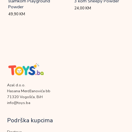
slamkom Playground
3 kom Sheepy Powder
Powder
24,00
KM
49,90
KM
Azal d.o.o.
Hasana Merdžanovića bb
71320 Vogošća, BiH
info@toys.ba
Podrška kupcima