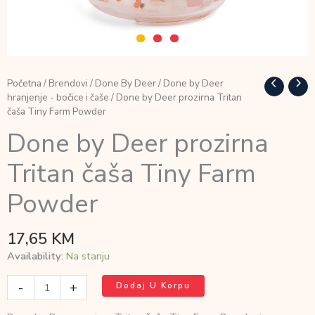
Početna
/
Brendovi
/
Done By Deer
/
Done by Deer
hranjenje - bočice i čaše
/ Done by Deer prozirna Tritan
čaša Tiny Farm Powder
Done by Deer prozirna
Tritan čaša Tiny Farm
Powder
17,65
KM
Availability:
Na stanju
Done
-
+
Dodaj U Korpu
by
Deer