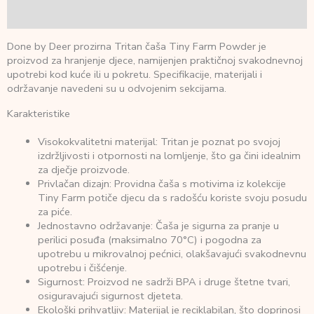
Recenzije (0)
Done by Deer prozirna Tritan čaša Tiny Farm Powder je
proizvod za hranjenje djece, namijenjen praktičnoj svakodnevnoj
upotrebi kod kuće ili u pokretu. Specifikacije, materijali i
održavanje navedeni su u odvojenim sekcijama.
Karakteristike
Visokokvalitetni materijal: Tritan je poznat po svojoj
izdržljivosti i otpornosti na lomljenje, što ga čini idealnim
za dječje proizvode. ​
Privlačan dizajn: Providna čaša s motivima iz kolekcije
Tiny Farm potiče djecu da s radošću koriste svoju posudu
za piće. ​
Jednostavno održavanje: Čaša je sigurna za pranje u
perilici posuđa (maksimalno 70°C) i pogodna za
upotrebu u mikrovalnoj pećnici, olakšavajući svakodnevnu
upotrebu i čišćenje. ​
Sigurnost: Proizvod ne sadrži BPA i druge štetne tvari,
osiguravajući sigurnost djeteta. ​
Ekološki prihvatljiv: Materijal je reciklabilan, što doprinosi