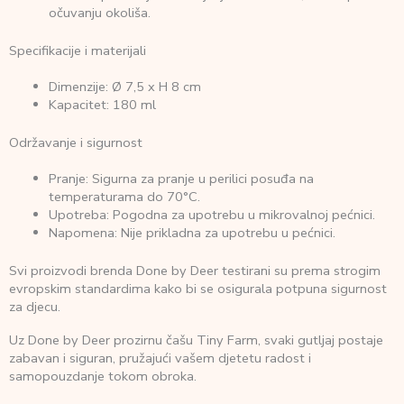
očuvanju okoliša. ​
Specifikacije i materijali
Dimenzije: Ø 7,5 x H 8 cm ​
Kapacitet: 180 ml ​
Održavanje i sigurnost
Pranje: Sigurna za pranje u perilici posuđa na
temperaturama do 70°C. ​
Upotreba: Pogodna za upotrebu u mikrovalnoj pećnici. ​
Napomena: Nije prikladna za upotrebu u pećnici. ​
Svi proizvodi brenda Done by Deer testirani su prema strogim
evropskim standardima kako bi se osigurala potpuna sigurnost
za djecu. ​
Uz Done by Deer prozirnu čašu Tiny Farm, svaki gutljaj postaje
zabavan i siguran, pružajući vašem djetetu radost i
samopouzdanje tokom obroka.