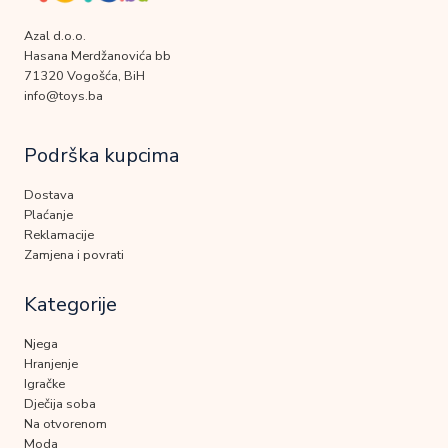
Azal d.o.o.
Hasana Merdžanovića bb
71320 Vogošća, BiH
info@toys.ba
Podrška kupcima
Dostava
Plaćanje
Reklamacije
Zamjena i povrati
Kategorije
Njega
Hranjenje
Igračke
Dječija soba
Na otvorenom
Moda