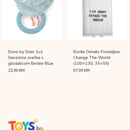
Done by Deer 2u1
Elodie Details Posteljina
Senzorna zvečka s
Change The World
glodalicom Birdee Blue
(100×130; 35×55)
22,90
KM
97,00
KM