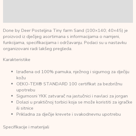
Dodatne informacije
Recenzije (0)
Done by Deer Posteljina Tiny farm Sand (100×140; 40×45) je
proizvod iz dječijeg asortimana s informacijama o namjeni,
funkcijama, specifikacijama i održavanju. Podaci su u nastavku
organizovani radi lakšeg pregleda.
Karakteristike
Izrađena od 100% pamuka, nježnog i sigurnog za dječiju
kožu
OEKO-TEX® STANDARD 100 certifikat za bezbrižnu
upotrebu
Sigurnosni YKK zatvarač na jastučnici i navlaci za jorgan
Dolazi u praktičnoj torbici koja se može koristiti za igračke
ili sitnice
Prikladna za dječije krevete i svakodnevnu upotrebu
Specifikacije i materijali