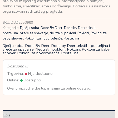
proizvod iz dječijeg asortimana s informacijama o namjeni,
Tiny
funkcijama, specifikacijama i održavanju. Podaci su u nastavku
farm
organizovani radi lakšeg pregleda.
Sand
(100×140;
SKU:
DBD2053989
40×45)
Kategorije:
Dječija soba
,
Done By Deer
,
Done by Deer tekstil -
količina
posteljina i vreće za spavanje
,
Neutralni pokloni
,
Pokloni
,
Pokloni za
baby shower
,
Pokloni za novorođenče
,
Posteljina
Dječija soba
,
Done By Deer
,
Done by Deer tekstil - posteljina i
vreće za spavanje
,
Neutralni pokloni
,
Pokloni
,
Pokloni za baby
shower
,
Pokloni za novorođenče
,
Posteljina
Dostupno u:
Trgovina:
Nije dostupno
Online:
Dostupno
Ovaj proizvod je dostupan samo za online dostavu.
Opis