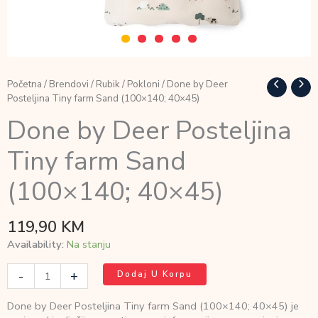
Početna
/
Brendovi
/
Rubik
/
Pokloni
/ Done by Deer
Posteljina Tiny farm Sand (100×140; 40×45)
Done by Deer Posteljina
Tiny farm Sand
(100×140; 40×45)
119,90
KM
Availability:
Na stanju
Done
-
+
Dodaj U Korpu
by
Deer
Done by Deer Posteljina Tiny farm Sand (100×140; 40×45) je
Posteljina