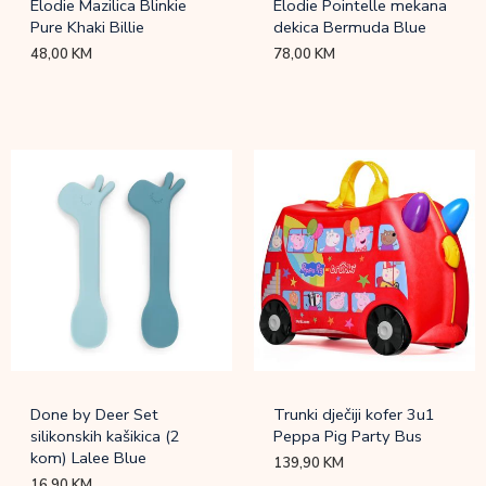
Elodie Mazilica Blinkie
Elodie Pointelle mekana
Pure Khaki Billie
dekica Bermuda Blue
48,00
KM
78,00
KM
Done by Deer Set
Trunki dječiji kofer 3u1
silikonskih kašikica (2
Peppa Pig Party Bus
kom) Lalee Blue
139,90
KM
16,90
KM