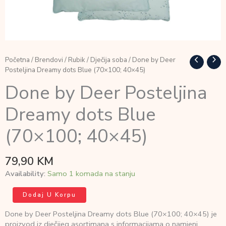
Početna
/
Brendovi
/
Rubik
/
Dječija soba
/ Done by Deer
Posteljina Dreamy dots Blue (70×100; 40×45)
Done by Deer Posteljina
Dreamy dots Blue
(70×100; 40×45)
79,90
KM
Availability:
Samo 1 komada na stanju
Done
Dodaj U Korpu
by
Deer
Done by Deer Posteljina Dreamy dots Blue (70×100; 40×45) je
Posteljina
proizvod iz dječijeg asortimana s informacijama o namjeni,