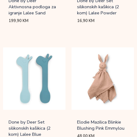
Done by Deer
Done by Deer Set
Aktivnosna podloga za
silikonskih kašikica (2
igranje Lalee Sand
kom) Lalee Powder
199,90
KM
16,90
KM
Done by Deer Set
Elodie Mazilica Blinkie
silikonskih kašikica (2
Blushing Pink Emmylou
kom) Lalee Blue
48,00
KM