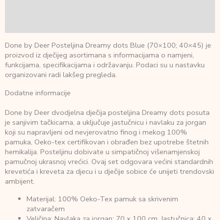
Dodatne informacije
Recenzije (0)
Done by Deer Posteljina Dreamy dots Blue (70×100; 40×45) je
proizvod iz dječijeg asortimana s informacijama o namjeni,
funkcijama, specifikacijama i održavanju. Podaci su u nastavku
organizovani radi lakšeg pregleda.
Dodatne informacije
Done by Deer dvodjelna dječija posteljina Dreamy dots posuta
je sanjivim tačkicama, a uključuje jastučnicu i navlaku za jorgan
koji su napravljeni od nevjerovatno finog i mekog 100%
pamuka, Oeko-tex certifikovan i obrađen bez upotrebe štetnih
hemikalija. Posteljinu dobivate u simpatičnoj višenamjenskoj
pamučnoj ukrasnoj vrećici. Ovaj set odgovara većini standardnih
krevetića i kreveta za djecu i u dječije sobice će unijeti trendovski
ambijent.
Materijal: 100% Oeko-Tex pamuk sa skrivenim
zatvaračem
Veličina: Navlaka za jorgan: 70 x 100 cm, Jastučnica: 40 x