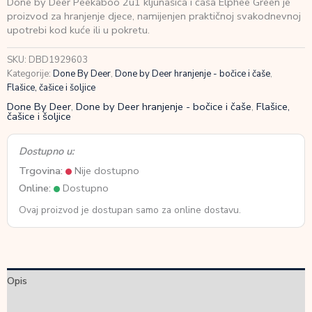
Done by Deer Peekaboo 2u1 kljunašica i čaša Elphee Green je
Peekaboo
proizvod za hranjenje djece, namijenjen praktičnoj svakodnevnoj
2u1
upotrebi kod kuće ili u pokretu.
kljunašica
i
SKU:
DBD1929603
čaša
Kategorije:
Done By Deer
,
Done by Deer hranjenje - bočice i čaše
,
Elphee
Flašice, čašice i šoljice
Green
količina
Done By Deer
,
Done by Deer hranjenje - bočice i čaše
,
Flašice,
čašice i šoljice
Dostupno u:
Trgovina:
Nije dostupno
Online:
Dostupno
Ovaj proizvod je dostupan samo za online dostavu.
Opis
Dodatne informacije