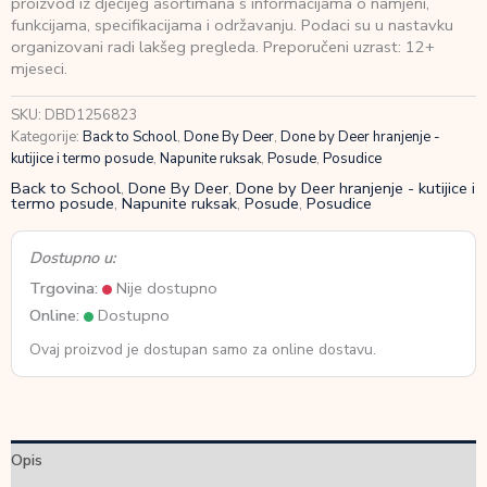
proizvod iz dječijeg asortimana s informacijama o namjeni,
za
funkcijama, specifikacijama i održavanju. Podaci su u nastavku
užinu
organizovani radi lakšeg pregleda. Preporučeni uzrast: 12+
s
mjeseci.
pregradom
Playground
SKU:
DBD1256823
Green
Kategorije:
Back to School
,
Done By Deer
,
Done by Deer hranjenje -
količina
kutijice i termo posude
,
Napunite ruksak
,
Posude
,
Posudice
Back to School
,
Done By Deer
,
Done by Deer hranjenje - kutijice i
termo posude
,
Napunite ruksak
,
Posude
,
Posudice
Dostupno u:
Trgovina:
Nije dostupno
Online:
Dostupno
Ovaj proizvod je dostupan samo za online dostavu.
Opis