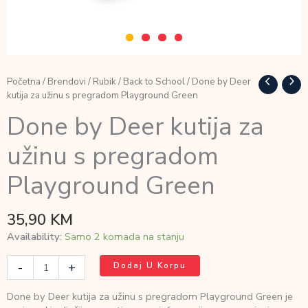
Početna
/
Brendovi
/
Rubik
/
Back to School
/ Done by Deer
kutija za užinu s pregradom Playground Green
Done by Deer kutija za
užinu s pregradom
Playground Green
35,90
KM
Availability:
Samo 2 komada na stanju
Done
-
+
Dodaj U Korpu
by
Deer
Done by Deer kutija za užinu s pregradom Playground Green je
kutija