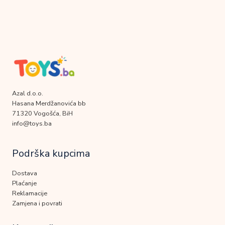
Azal d.o.o.
Hasana Merdžanovića bb
71320 Vogošća, BiH
info@toys.ba
Podrška kupcima
Dostava
Plaćanje
Reklamacije
Zamjena i povrati