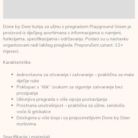
Dodatne informacije
Recenzije (0)
Done by Deer kutija za užinu s pregradom Playground Green je
proizvod iz dječijeg asortimana s informacijama o namjeni,
funkcijama, specifikacijama i održavanju. Podaci su u nastavku
organizovani radi lakšeg pregleda. Preporučeni uzrast: 12+
mjeseci.
Karakteristike
Jednostavna za otvaranje i zatvaranje – praktična za male
dječije ruke
Poklopac s “klik” zvukom za sigurnije zatvaranje bez
prosipanja
Uklonjiva pregrada s više opcija postavljanja
Prostrana unutrašnjost – praktična za užine, sendviče,
voće ili grickalice
Dostupna u više boja i sa prepoznatljivim Done by Deer
motivima
Specifikacije i materijali