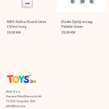
BIBS flašica Round latex
Elodie Dječiji escajg
150ml Ivory
Pebble Green
19,90
KM
25,00
KM
Azal d.o.o.
Hasana Merdžanovića bb
71320 Vogošća, BiH
info@toys.ba