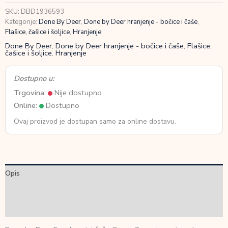
Croco
SKU:
DBD1936593
Green
Kategorije:
Done By Deer
,
Done by Deer hranjenje - bočice i čaše
,
količina
Flašice, čašice i šoljice
,
Hranjenje
Done By Deer
,
Done by Deer hranjenje - bočice i čaše
,
Flašice,
čašice i šoljice
,
Hranjenje
Dostupno u:
Trgovina:
Nije dostupno
Online:
Dostupno
Ovaj proizvod je dostupan samo za online dostavu.
Opis
Dodatne informacije
Recenzije (0)