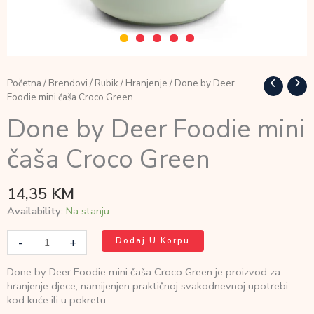
Početna
/
Brendovi
/
Rubik
/
Hranjenje
/ Done by Deer
Foodie mini čaša Croco Green
Done by Deer Foodie mini
čaša Croco Green
14,35
KM
Availability:
Na stanju
Done
-
+
Dodaj U Korpu
by
Deer
Done by Deer Foodie mini čaša Croco Green je proizvod za
Foodie
hranjenje djece, namijenjen praktičnoj svakodnevnoj upotrebi
mini
kod kuće ili u pokretu.
čaša