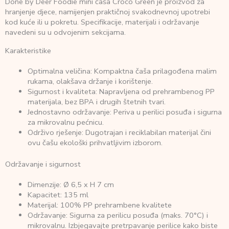
Done by Deer Foodie mini čaša Croco Green je proizvod za
hranjenje djece, namijenjen praktičnoj svakodnevnoj upotrebi
kod kuće ili u pokretu. Specifikacije, materijali i održavanje
navedeni su u odvojenim sekcijama.
Karakteristike
Optimalna veličina: Kompaktna čaša prilagođena malim
rukama, olakšava držanje i korištenje.
Sigurnost i kvaliteta: Napravljena od prehrambenog PP
materijala, bez BPA i drugih štetnih tvari.
Jednostavno održavanje: Periva u perilici posuđa i sigurna
za mikrovalnu pećnicu.
Održivo rješenje: Dugotrajan i reciklabilan materijal čini
ovu čašu ekološki prihvatljivim izborom.
Održavanje i sigurnost
Dimenzije: Ø 6,5 x H 7 cm
Kapacitet: 135 ml
Materijal: 100% PP prehrambene kvalitete
Održavanje: Sigurna za perilicu posuđa (maks. 70°C) i
mikrovalnu. Izbjegavajte pretrpavanje perilice kako biste