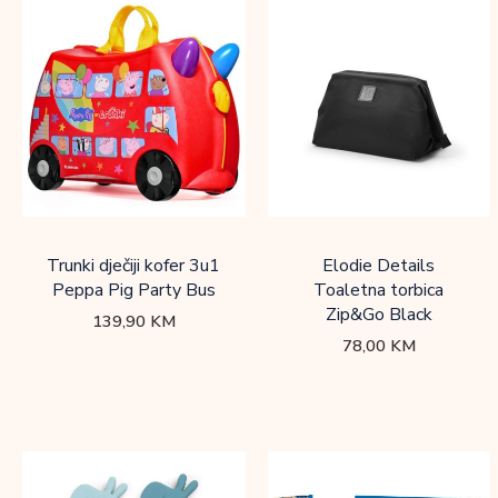
Trunki dječiji kofer 3u1
Elodie Details
Peppa Pig Party Bus
Toaletna torbica
Zip&Go Black
139,90
KM
78,00
KM