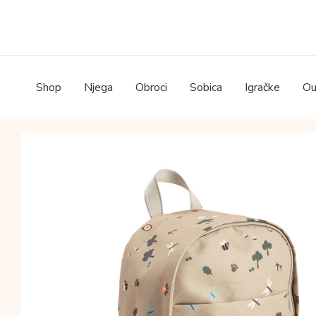
Skip
to
content
Shop
Njega
Obroci
Sobica
Igračke
Ou