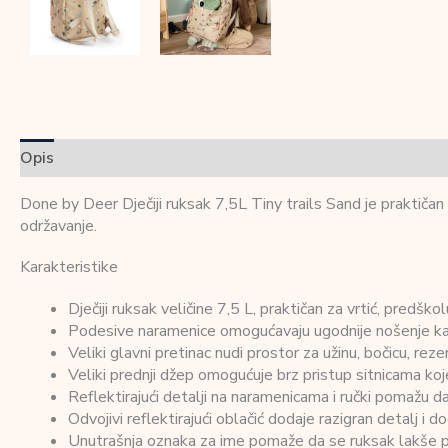
Opis
Dodatne informacije
Recenzije (0)
Done by Deer Dječiji ruksak 7,5L Tiny trails Sand je praktičan 
održavanje.
Karakteristike
Dječiji ruksak veličine 7,5 L, praktičan za vrtić, predško
Podesive naramenice omogućavaju ugodnije nošenje kak
Veliki glavni pretinac nudi prostor za užinu, bočicu, re
Veliki prednji džep omogućuje brz pristup sitnicama koj
Reflektirajući detalji na naramenicama i ručki pomažu da 
Odvojivi reflektirajući oblačić dodaje razigran detalj i do
Unutrašnja oznaka za ime pomaže da se ruksak lakše pr