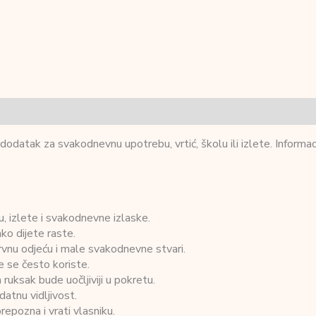
dodatak za svakodnevnu upotrebu, vrtić, školu ili izlete. Informaci
lu, izlete i svakodnevne izlaske.
o dijete raste.
zervnu odjeću i male svakodnevne stvari.
e se često koriste.
ruksak bude uočljiviji u pokretu.
datnu vidljivost.
epozna i vrati vlasniku.