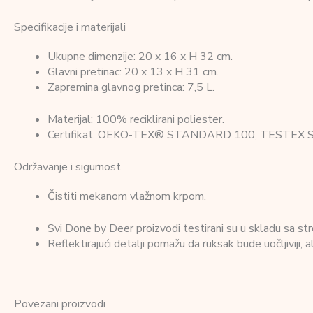
Specifikacije i materijali
Ukupne dimenzije: 20 x 16 x H 32 cm.
Glavni pretinac: 20 x 13 x H 31 cm.
Zapremina glavnog pretinca: 7,5 L.
Materijal: 100% reciklirani poliester.
Certifikat: OEKO-TEX® STANDARD 100, TESTEX Swiss
Održavanje i sigurnost
Čistiti mekanom vlažnom krpom.
Svi Done by Deer proizvodi testirani su u skladu sa str
Reflektirajući detalji pomažu da ruksak bude uočljiviji,
Povezani proizvodi