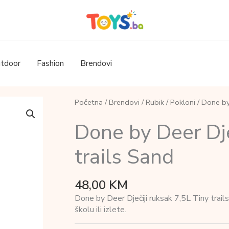
tdoor
Fashion
Brendovi
Početna
/
Brendovi
/
Rubik
/
Pokloni
/ Done by 
Done by Deer Dje
trails Sand
48,00
KM
Done by Deer Dječiji ruksak 7,5L Tiny trail
školu ili izlete.