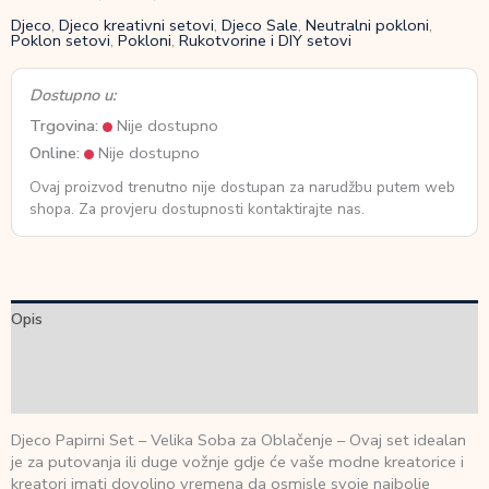
Djeco
,
Djeco kreativni setovi
,
Djeco Sale
,
Neutralni pokloni
,
Poklon setovi
,
Pokloni
,
Rukotvorine i DIY setovi
Dostupno u:
Trgovina:
Nije dostupno
Online:
Nije dostupno
Ovaj proizvod trenutno nije dostupan za narudžbu putem web
shopa. Za provjeru dostupnosti kontaktirajte nas.
Opis
Dodatne informacije
Recenzije (0)
Djeco Papirni Set – Velika Soba za Oblačenje – Ovaj set idealan
je za putovanja ili duge vožnje gdje će vaše modne kreatorice i
kreatori imati dovoljno vremena da osmisle svoje najbolje