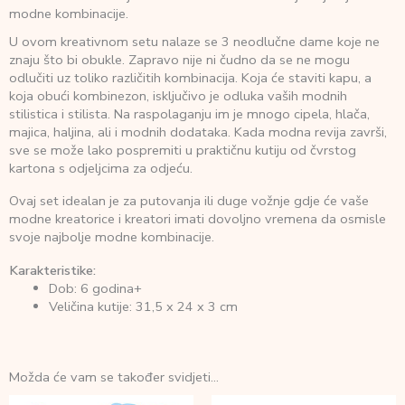
modne kombinacije.
U ovom kreativnom setu nalaze se 3 neodlučne dame koje ne
znaju što bi obukle. Zapravo nije ni čudno da se ne mogu
odlučiti uz toliko različitih kombinacija. Koja će staviti kapu, a
koja obući kombinezon, isključivo je odluka vaših modnih
stilistica i stilista. Na raspolaganju im je mnogo cipela, hlača,
majica, haljina, ali i modnih dodataka. Kada modna revija završi,
sve se može lako pospremiti u praktičnu kutiju od čvrstog
kartona s odjeljcima za odjeću.
Ovaj set idealan je za putovanja ili duge vožnje gdje će vaše
modne kreatorice i kreatori imati dovoljno vremena da osmisle
svoje najbolje modne kombinacije.
Karakteristike:
Dob: 6 godina+
Veličina kutije: 31,5 x 24 x 3 cm
Možda će vam se također svidjeti…