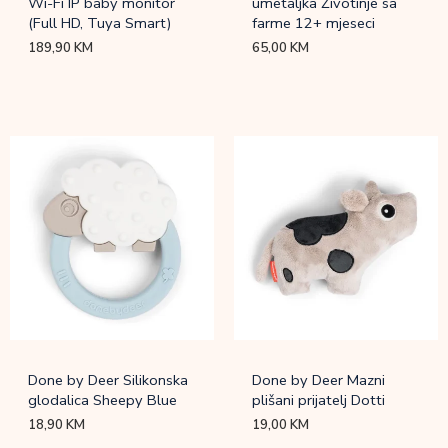
Wi-Fi IP baby monitor
umetaljka Životinje sa
(Full HD, Tuya Smart)
farme 12+ mjeseci
189,90
KM
65,00
KM
Done by Deer Silikonska
Done by Deer Mazni
glodalica Sheepy Blue
plišani prijatelj Dotti
18,90
KM
19,00
KM