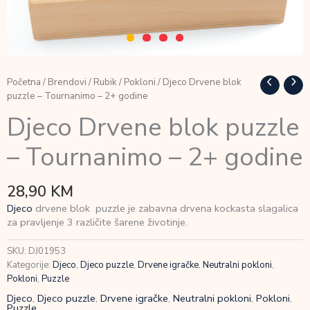
Početna
/
Brendovi
/
Rubik
/
Pokloni
/ Djeco Drvene blok
puzzle – Tournanimo – 2+ godine
Djeco Drvene blok puzzle
– Tournanimo – 2+ godine
28,90
KM
Djeco
drvene blok puzzle je zabavna drvena kockasta slagalica
za pravljenje 3 različite šarene životinje.
SKU:
DJ01953
Kategorije:
Djeco
,
Djeco puzzle
,
Drvene igračke
,
Neutralni pokloni
,
Pokloni
,
Puzzle
Djeco
,
Djeco puzzle
,
Drvene igračke
,
Neutralni pokloni
,
Pokloni
,
Puzzle