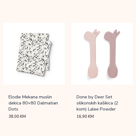
Elodie Mekana muslin
Done by Deer Set
dekica 80×80 Dalmatian
silikonskih kašikica (2
Dots
kom) Lalee Powder
38,00
KM
16,90
KM