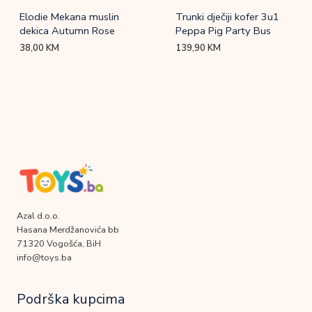
Elodie Mekana muslin
Trunki dječiji kofer 3u1
dekica Autumn Rose
Peppa Pig Party Bus
38,00
KM
139,90
KM
Azal d.o.o.
Hasana Merdžanovića bb
71320 Vogošća, BiH
info@toys.ba
Podrška kupcima