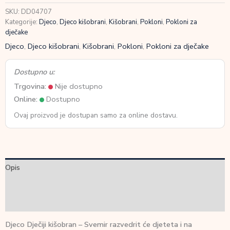
SKU:
DD04707
Kategorije:
Djeco
,
Djeco kišobrani
,
Kišobrani
,
Pokloni
,
Pokloni za
dječake
Djeco
,
Djeco kišobrani
,
Kišobrani
,
Pokloni
,
Pokloni za dječake
Dostupno u:
Trgovina:
Nije dostupno
Online:
Dostupno
Ovaj proizvod je dostupan samo za online dostavu.
Opis
Dodatne informacije
Recenzije (0)
Djeco Dječiji kišobran – Svemir razvedrit će djeteta i na