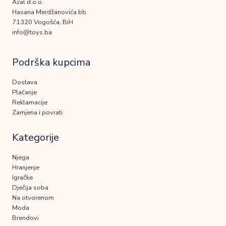
Azal d.o.o.
Hasana Merdžanovića bb
71320 Vogošća, BiH
info@toys.ba
Podrška kupcima
Dostava
Plaćanje
Reklamacije
Zamjena i povrati
Kategorije
Njega
Hranjenje
Igračke
Dječija soba
Na otvorenom
Moda
Brendovi