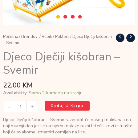
Početna
/
Brendovi
/
Rubik
/
Pokloni
/ Djeco Dječiji kišobran
– Svemir
Djeco Dječiji kišobran –
Svemir
22,00
KM
Availability:
Samo 2 komada na stanju
Djeco
-
+
Dodaj U Korpu
Dječiji
kišobran
Djeco Dječiji kišobran – Svemir razvedrit će vašeg mališana i na
-
najtmurniji dan jer se na njemu nalaze razni leteći likovi iz mašte
Svemir
koji će svakome izmamiti osmijeh na lice.
količina