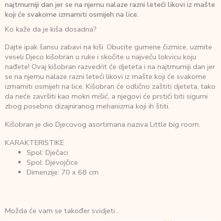
najtmurniji dan jer se na njemu nalaze razni leteći likovi iz mašte
koji će svakome izmamiti osmijeh na lice.
Ko kaže da je kiša dosadna?
Dajte ipak šansu zabavi na kiši. Obucite gumene čizmice, uzmite
veseli Djeco kišobran u ruke i skočite u najveću lokvicu koju
nađete! Ovaj kišobran razvedrit će djeteta i na najtmurniji dan jer
se na njemu nalaze razni leteći likovi iz mašte koji će svakome
izmamiti osmijeh na lice. Kišobran će odlično zaštiti djeteta, tako
da neće završiti kao mokri mišić, a njegovi će prstići biti sigurni
zbog posebno dizajniranog mehanizma koji ih štiti.
Kišobran je dio Djecovog asortimana naziva Little big room.
KARAKTERISTIKE
Spol: Dječaci
Spol: Djevojčice
Dimenzije: 70 x 68 cm
Možda će vam se također svidjeti…