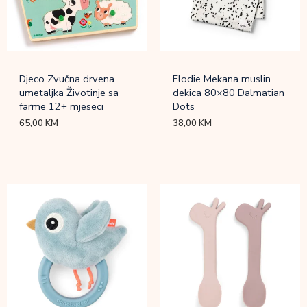
Djeco Zvučna drvena
Elodie Mekana muslin
umetaljka Životinje sa
dekica 80×80 Dalmatian
farme 12+ mjeseci
Dots
65,00
KM
38,00
KM