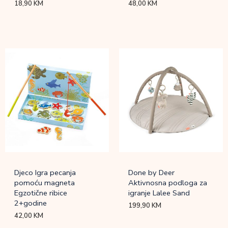
18,90
KM
48,00
KM
Djeco Igra pecanja
Done by Deer
pomoću magneta
Aktivnosna podloga za
Egzotične ribice
igranje Lalee Sand
2+godine
199,90
KM
42,00
KM