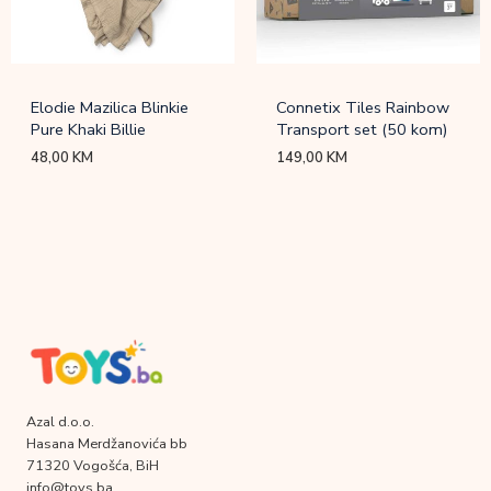
Elodie Mazilica Blinkie
Connetix Tiles Rainbow
Pure Khaki Billie
Transport set (50 kom)
48,00
KM
149,00
KM
Azal d.o.o.
Hasana Merdžanovića bb
71320 Vogošća, BiH
info@toys.ba