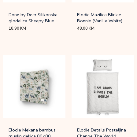
Done by Deer Silikonska
Elodie Mazilica Blinkie
glodalica Sheepy Blue
Bonnie (Vanilla White)
18,90
KM
48,00
KM
Elodie Mekana bambus
Elodie Details Posteljina
muslin dekica 80×80
Change The World