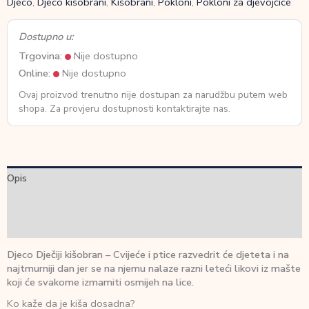
Djeco
,
Djeco kišobrani
,
Kišobrani
,
Pokloni
,
Pokloni za djevojčice
Dostupno u:
Trgovina:
Nije dostupno
Online:
Nije dostupno
Ovaj proizvod trenutno nije dostupan za narudžbu putem web
shopa. Za provjeru dostupnosti kontaktirajte nas.
Opis
Dodatne informacije
Recenzije (0)
Djeco Dječiji kišobran – Cvijeće i ptice razvedrit će djeteta i na
najtmurniji dan jer se na njemu nalaze razni leteći likovi iz mašte
koji će svakome izmamiti osmijeh na lice.
Ko kaže da je kiša dosadna?