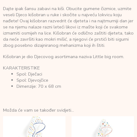
Dajte ipak šansu zabavi na kiši. Obucite gumene čizmice, uzmite
veseli Djeco kišobran u ruke i skočite u najveću lokvicu koju
nađete! Ovaj kišobran razvedrit će djeteta i na najtmurniji dan jer
se na njemu nalaze razni leteći likovi iz mašte koji će svakome
izmamiti osmijeh na lice. Kišobran će odlično zaštiti djeteta, tako
da neće završiti kao mokri mišić, a njegovi će prstići biti sigurni
zbog posebno dizajniranog mehanizma koji ih štiti.
Kišobran je dio Djecovog asortimana naziva Little big room.
KARAKTERISTIKE
Spol: Dječaci
Spol: Djevojčice
Dimenzije: 70 x 68 cm
Možda će vam se također svidjeti…