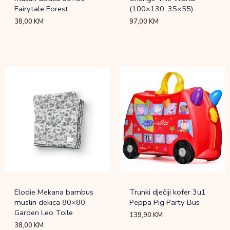
Fairytale Forest
(100×130; 35×55)
38,00
KM
97,00
KM
Elodie Mekana bambus
Trunki dječiji kofer 3u1
muslin dekica 80×80
Peppa Pig Party Bus
Garden Leo Toile
139,90
KM
38,00
KM