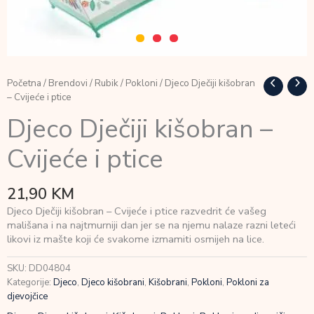
Početna
/
Brendovi
/
Rubik
/
Pokloni
/ Djeco Dječiji kišobran
– Cvijeće i ptice
Djeco Dječiji kišobran –
Cvijeće i ptice
21,90
KM
Djeco Dječiji kišobran – Cvijeće i ptice razvedrit će vašeg
mališana i na najtmurniji dan jer se na njemu nalaze razni leteći
likovi iz mašte koji će svakome izmamiti osmijeh na lice.
SKU:
DD04804
Kategorije:
Djeco
,
Djeco kišobrani
,
Kišobrani
,
Pokloni
,
Pokloni za
djevojčice