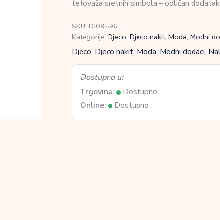
tetovaža sretnih simbola – odličan dodatak s
Sretni
Simboli
SKU:
DJ09596
količina
Kategorije:
Djeco
,
Djeco nakit
,
Moda
,
Modni do
Djeco
,
Djeco nakit
,
Moda
,
Modni dodaci
,
Nal
Dostupno u:
Trgovina:
Dostupno
Online:
Dostupno