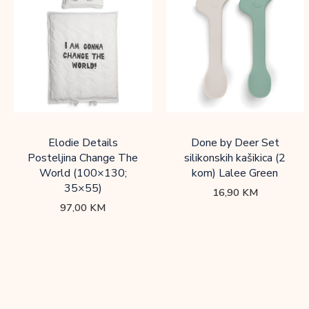
Elodie Details
Done by Deer Set
Posteljina Change The
silikonskih kašikica (2
World (100×130;
kom) Lalee Green
35×55)
16,90
KM
97,00
KM