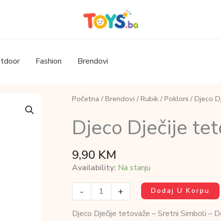
tdoor
Fashion
Brendovi
Početna
/
Brendovi
/
Rubik
/
Pokloni
/ Djeco Dj
Djeco Dječije te
9,90
KM
Availability:
Na stanju
Djeco
-
+
Dodaj U Korpu
Dječije
tetovaže
Djeco Dječije tetovaže – Sretni Simboli – D
-