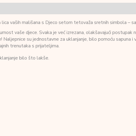
 lica vaših mališana s Djeco setom tetovaža sretnih simbola – sav
rnost vaše djece. Svaka je već izrezana, olakšavajući postupak n
e! Naljepnice su jednostavne za uklanjanje, bilo pomoću sapuna i 
ajnih trenutaka s prijateljima.
klanjanje bilo što lakše.