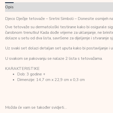
Opis
Dodatne informacije
Recenzije (0)
Djeco Dječije tetovaže – Sretni Simboli – Donesite osmijeh na
Ove tetovaže su dermatološki testirane kako bi osigurale sigu
čarobnom trenutku! Kada dođe vrijeme za uklanjanje, ne brinit
dolaze u setu od dva lista, savršene za dijeljenje i stvaranje sj
Uz svaki set dolazi detaljan set uputa kako bi postavljanje i u
U svakom se pakovanju se nalaze 2 lista s tetovažama.
KARAKTERISTIKE
Dob: 3 godine +
Dimenzije: 14,7 cm x 22,9 cm x 0,3 cm
Možda će vam se također svidjeti…