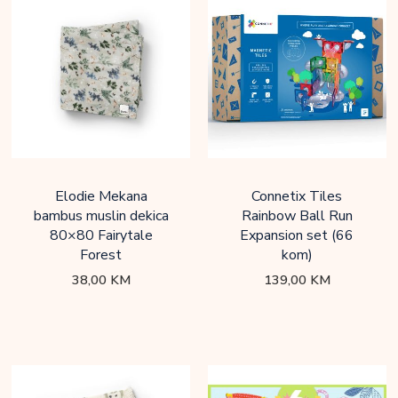
Elodie Mekana
Connetix Tiles
bambus muslin dekica
Rainbow Ball Run
80×80 Fairytale
Expansion set (66
Forest
kom)
38,00
KM
139,00
KM