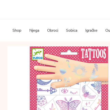
Skip
to
content
Shop
Njega
Obroci
Sobica
Igračke
Ou