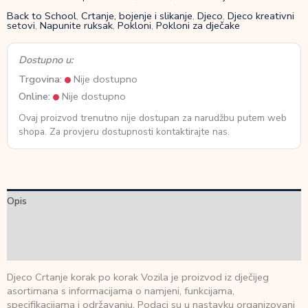
Back to School
,
Crtanje, bojenje i slikanje
,
Djeco
,
Djeco kreativni
setovi
,
Napunite ruksak
,
Pokloni
,
Pokloni za dječake
Dostupno u:
Trgovina:
Nije dostupno
Online:
Nije dostupno
Ovaj proizvod trenutno nije dostupan za narudžbu putem web
shopa. Za provjeru dostupnosti kontaktirajte nas.
Opis
Dodatne informacije
Recenzije (0)
Djeco Crtanje korak po korak Vozila je proizvod iz dječijeg
asortimana s informacijama o namjeni, funkcijama,
specifikacijama i održavanju. Podaci su u nastavku organizovani