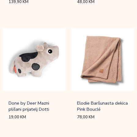
139,90
KM
48,00
KM
Done by Deer Mazni
Elodie Baršunasta dekica
plišani prijatelj Dotti
Pink Bouclé
19,00
KM
78,00
KM