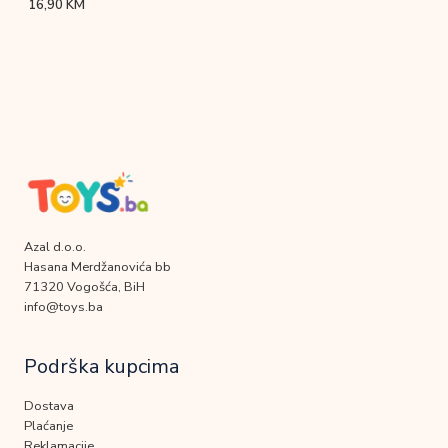
16,90
KM
Azal d.o.o.
Hasana Merdžanovića bb
71320 Vogošća, BiH
info@toys.ba
Podrška kupcima
Dostava
Plaćanje
Reklamacije