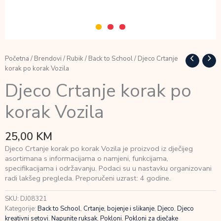
Početna
/
Brendovi
/
Rubik
/
Back to School
/ Djeco Crtanje
korak po korak Vozila
Djeco Crtanje korak po
korak Vozila
25,00
KM
Djeco Crtanje korak po korak Vozila je proizvod iz dječijeg
asortimana s informacijama o namjeni, funkcijama,
specifikacijama i održavanju. Podaci su u nastavku organizovani
radi lakšeg pregleda. Preporučeni uzrast: 4 godine.
SKU:
DJ08321
Kategorije:
Back to School
,
Crtanje, bojenje i slikanje
,
Djeco
,
Djeco
kreativni setovi
,
Napunite ruksak
,
Pokloni
,
Pokloni za dječake