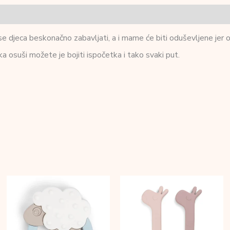
 djeca beskonačno zabavljati, a i mame će biti oduševljene jer o
ka osuši možete je bojiti ispočetka i tako svaki put.