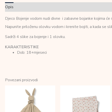
Opis
Dodatne informacije
Recenzije (0)
Djeco Bojenje vodom nudi divne i zabavne bojanke kojima će se
Napunite priloženu olovku vodom i krenite bojiti, a kada se sli
Sadrži 4 slike za bojenje i 1 olovku.
KARAKTERISTIKE
Dob: 18+mjeseci
Povezani proizvodi