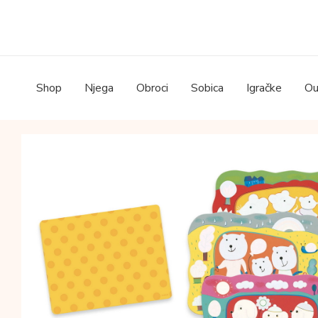
Skip
to
content
Shop
Njega
Obroci
Sobica
Igračke
Ou