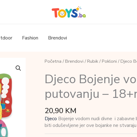
tdoor
Fashion
Brendovi
Početna
/
Brendovi
/
Rubik
/
Pokloni
/ Djeco B
Djeco Bojenje vo
putovanju – 18+
20,90
KM
Djeco
Bojenje vodom nudi divne i zabavne b
biti oduševljene jer ove bojanke ne stvaraju