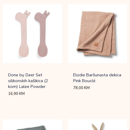
Done by Deer Set
Elodie Baršunasta dekica
silikonskih kašikica (2
Pink Bouclé
kom) Lalee Powder
78,00
KM
16,90
KM