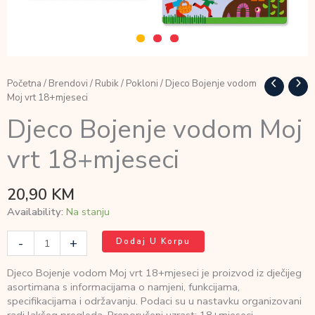
Početna
/
Brendovi
/
Rubik
/
Pokloni
/ Djeco Bojenje vodom
Moj vrt 18+mjeseci
Djeco Bojenje vodom Moj
vrt 18+mjeseci
20,90
KM
Availability:
Na stanju
Djeco
-
+
Dodaj U Korpu
Bojenje
vodom
Djeco Bojenje vodom Moj vrt 18+mjeseci je proizvod iz dječijeg
Moj
asortimana s informacijama o namjeni, funkcijama,
vrt
specifikacijama i održavanju. Podaci su u nastavku organizovani
18+mjeseci