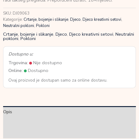
radi lakšeg pregleda. Preporučeni uzrast: 18+mjeseci.
količina
SKU:
DJ09063
Kategorije:
Crtanje, bojenje i slikanje
,
Djeco
,
Djeco kreativni setovi
,
Neutralni pokloni
,
Pokloni
Crtanje, bojenje i slikanje
,
Djeco
,
Djeco kreativni setovi
,
Neutralni
pokloni
,
Pokloni
Dostupno u:
Trgovina:
Nije dostupno
Online:
Dostupno
Ovaj proizvod je dostupan samo za online dostavu.
Opis
Dodatne informacije
Recenzije (0)