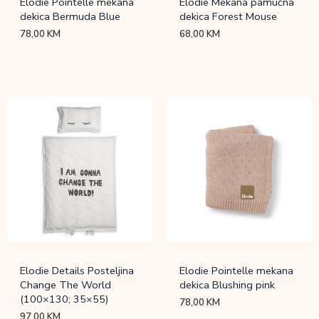
Elodie Pointelle mekana
Elodie Mekana pamučna
dekica Bermuda Blue
dekica Forest Mouse
78,00
KM
68,00
KM
Elodie Details Posteljina
Elodie Pointelle mekana
Change The World
dekica Blushing pink
(100×130; 35×55)
78,00
KM
97,00
KM