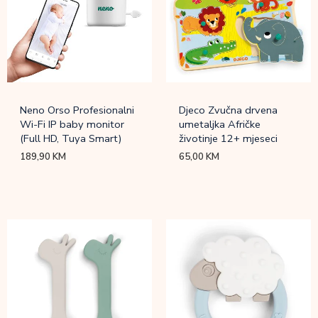
Neno Orso Profesionalni
Djeco Zvučna drvena
Wi-Fi IP baby monitor
umetaljka Afričke
(Full HD, Tuya Smart)
životinje 12+ mjeseci
189,90
KM
65,00
KM