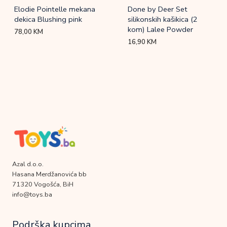
Elodie Pointelle mekana
Done by Deer Set
dekica Blushing pink
silikonskih kašikica (2
kom) Lalee Powder
78,00
KM
16,90
KM
Azal d.o.o.
Hasana Merdžanovića bb
71320 Vogošća, BiH
info@toys.ba
Podrška kupcima