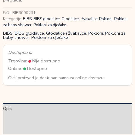
pregleda.
SKU:
BIB3000231
Kategorije:
BIBS
,
BIBS glodalice
,
Glodalice i žvakalice
,
Pokloni
,
Pokloni
za baby shower
,
Pokloni za dječake
BIBS
,
BIBS glodalice
,
Glodalice i žvakalice
,
Pokloni
,
Pokloni za
baby shower
,
Pokloni za dječake
Dostupno u:
Trgovina:
Nije dostupno
Online:
Dostupno
Ovaj proizvod je dostupan samo za online dostavu.
Opis
Dodatne informacije
Recenzije (0)