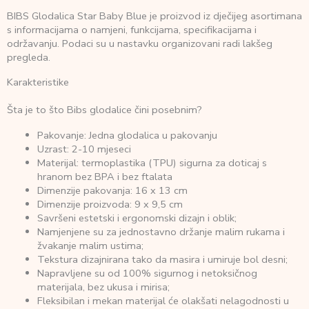
BIBS Glodalica Star Baby Blue je proizvod iz dječijeg asortimana
s informacijama o namjeni, funkcijama, specifikacijama i
održavanju. Podaci su u nastavku organizovani radi lakšeg
pregleda.
Karakteristike
Šta je to što Bibs glodalice čini posebnim?
Pakovanje: Jedna glodalica u pakovanju
Uzrast: 2-10 mjeseci
Materijal: termoplastika (TPU) sigurna za doticaj s
hranom bez BPA i bez ftalata
Dimenzije pakovanja: 16 x 13 cm
Dimenzije proizvoda: 9 x 9,5 cm
Savršeni estetski i ergonomski dizajn i oblik;
Namjenjene su za jednostavno držanje malim rukama i
žvakanje malim ustima;
Tekstura dizajnirana tako da masira i umiruje bol desni;
Napravljene su od 100% sigurnog i netoksičnog
materijala, bez ukusa i mirisa;
Fleksibilan i mekan materijal će olakšati nelagodnosti u