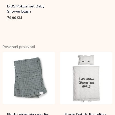
BIBS Poklon set Baby
Shower Blush
79,90
KM
Povezani proizvodi
Elodie Višeslojna muslin
Elodie Details Posteljina