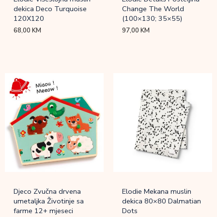
dekica Deco Turquoise
Change The World
120X120
(100×130; 35×55)
68,00
KM
97,00
KM
Djeco Zvučna drvena
Elodie Mekana muslin
umetaljka Životinje sa
dekica 80×80 Dalmatian
farme 12+ mjeseci
Dots