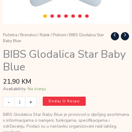
Početna
/
Brendovi
/
Rubik
/
Pokloni
/ BIBS Glodalica Star
Baby Blue
BIBS Glodalica Star Baby
Blue
21,90
KM
Availability:
Na stanju
BIBS
-
+
Dodaj U Korpu
Glodalica
Star
BIBS Glodalica Star Baby Blue je proizvod iz dječijeg asortimana
Baby
s informacijama o namjeni, funkcijama, specifikacijama i
Blue
održavanju. Podaci su u nastavku organizovani radi lakšeg
količina