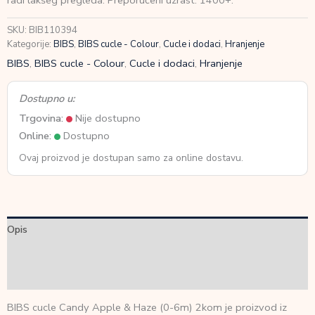
radi lakšeg pregleda. Preporučeni uzrast: 1400+.
(0-
6m)
SKU:
BIB110394
2kom
Kategorije:
BIBS
,
BIBS cucle - Colour
,
Cucle i dodaci
,
Hranjenje
količina
BIBS
,
BIBS cucle - Colour
,
Cucle i dodaci
,
Hranjenje
Dostupno u:
Trgovina:
Nije dostupno
Online:
Dostupno
Ovaj proizvod je dostupan samo za online dostavu.
Opis
Dodatne informacije
Recenzije (0)
BIBS cucle Candy Apple & Haze (0-6m) 2kom je proizvod iz