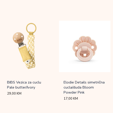
BIBS Vezica za cuclu
Elodie Details simetrična
Pale butter/Ivory
cucla/duda Bloom
Powder Pink
29,00
KM
17,00
KM