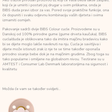
koji će je umiriti i postati joj drugar u svim prilikama, onda je
BIBS duda pravi izbor za vas. Pored svoje praktične funkcije, ona
će dopuniti i svaku odjevnu kombinaciju vaših djeteta i svima
izmamiti osmijeh.
Pakovanje sadrži dvije BIBS Colour cucle. Proizvodene su u
Danskoj od 100% prirodne gume (gume drveta kaučuka). BIBS
cucla/duda je oblikovana tako da imitira majčinu bradavicu kako
bi se dijete moglo lakše naviknuti na nju. Cucla je savitljiva i
dijete može istisnuti zrak iz nje te se time također oponaša
prirodno sisanje bebe dok je na majčinim grudima. Zbog toga su
tako popularne i omiljene na globalnom nivou. Testirane su u
AMTEST i Consumer Lab Denmark laboratorijima na sigurnost i
kvalitetu
Možda će vam se također svidjeti…