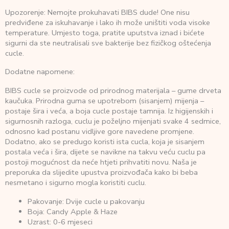
Upozorenje: Nemojte prokuhavati BIBS dude! One nisu
predviđene za iskuhavanje i lako ih može uništiti voda visoke
temperature. Umjesto toga, pratite uputstva iznad i bićete
sigurni da ste neutralisali sve bakterije bez fizičkog oštećenja
cucle.
Dodatne napomene:
BIBS cucle se proizvode od prirodnog materijala – gume drveta
kaučuka. Prirodna guma se upotrebom (sisanjem) mijenja –
postaje šira i veća, a boja cucle postaje tamnija. Iz higijenskih i
sigurnosnih razloga, cuclu je poželjno mijenjati svake 4 sedmice,
odnosno kad postanu vidljive gore navedene promjene.
Dodatno, ako se predugo koristi ista cucla, koja je sisanjem
postala veća i šira, dijete se navikne na takvu veću cuclu pa
postoji mogućnost da neće htjeti prihvatiti novu. Naša je
preporuka da slijedite upustva proizvođača kako bi beba
nesmetano i sigurno mogla koristiti cuclu.
Pakovanje: Dvije cucle u pakovanju
Boja: Candy Apple & Haze
Uzrast: 0-6 mjeseci