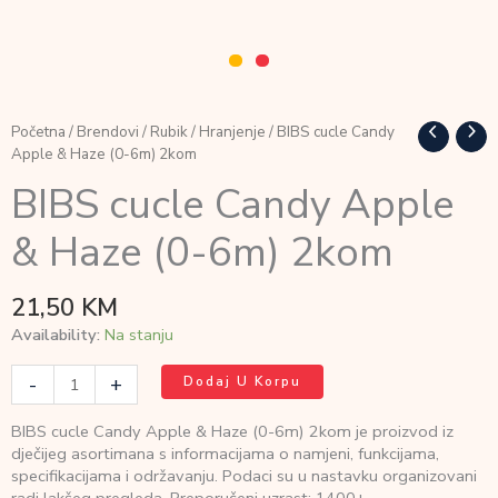
Početna
/
Brendovi
/
Rubik
/
Hranjenje
/ BIBS cucle Candy
Apple & Haze (0-6m) 2kom
BIBS cucle Candy Apple
& Haze (0-6m) 2kom
21,50
KM
Availability:
Na stanju
BIBS
-
+
Dodaj U Korpu
cucle
Candy
BIBS cucle Candy Apple & Haze (0-6m) 2kom je proizvod iz
Apple
dječijeg asortimana s informacijama o namjeni, funkcijama,
&
specifikacijama i održavanju. Podaci su u nastavku organizovani
Haze