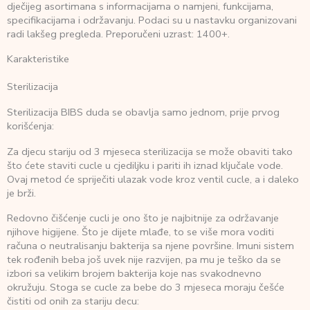
dječijeg asortimana s informacijama o namjeni, funkcijama,
specifikacijama i održavanju. Podaci su u nastavku organizovani
radi lakšeg pregleda. Preporučeni uzrast: 1400+.
Karakteristike
Sterilizacija
Sterilizacija BIBS duda se obavlja samo jednom, prije prvog
korišćenja:
Za djecu stariju od 3 mjeseca sterilizacija se može obaviti tako
što ćete staviti cucle u cjediljku i pariti ih iznad ključale vode.
Ovaj metod će spriječiti ulazak vode kroz ventil cucle, a i daleko
je brži.
Redovno čišćenje cucli je ono što je najbitnije za održavanje
njihove higijene. Što je dijete mlađe, to se više mora voditi
računa o neutralisanju bakterija sa njene površine. Imuni sistem
tek rođenih beba još uvek nije razvijen, pa mu je teško da se
izbori sa velikim brojem bakterija koje nas svakodnevno
okružuju. Stoga se cucle za bebe do 3 mjeseca moraju češće
čistiti od onih za stariju decu: