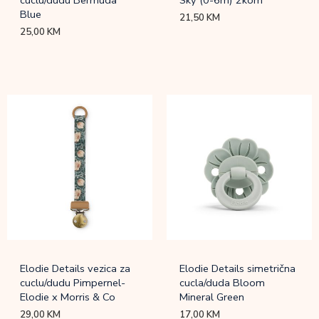
cuclu/dudu Bermuda
Sky (0-6m) 2kom
Blue
21,50
KM
25,00
KM
Elodie Details vezica za
Elodie Details simetrična
cuclu/dudu Pimpernel-
cucla/duda Bloom
Elodie x Morris & Co
Mineral Green
29,00
KM
17,00
KM