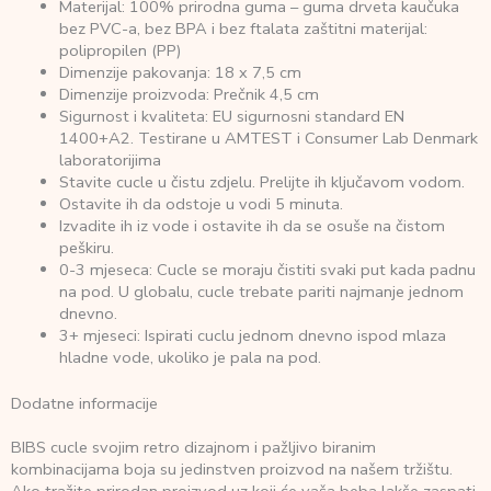
Materijal: 100% prirodna guma – guma drveta kaučuka
bez PVC-a, bez BPA i bez ftalata zaštitni materijal:
polipropilen (PP)
Dimenzije pakovanja: 18 x 7,5 cm
Dimenzije proizvoda: Prečnik 4,5 cm
Sigurnost i kvaliteta: EU sigurnosni standard EN
1400+A2. Testirane u AMTEST i Consumer Lab Denmark
laboratorijima
Stavite cucle u čistu zdjelu. Prelijte ih ključavom vodom.
Ostavite ih da odstoje u vodi 5 minuta.
Izvadite ih iz vode i ostavite ih da se osuše na čistom
peškiru.
0-3 mjeseca: Cucle se moraju čistiti svaki put kada padnu
na pod. U globalu, cucle trebate pariti najmanje jednom
dnevno.
3+ mjeseci: Ispirati cuclu jednom dnevno ispod mlaza
hladne vode, ukoliko je pala na pod.
Dodatne informacije
BIBS cucle svojim retro dizajnom i pažljivo biranim
kombinacijama boja su jedinstven proizvod na našem tržištu.
Ako tražite prirodan proizvod uz koji će vaša beba lakše zaspati,