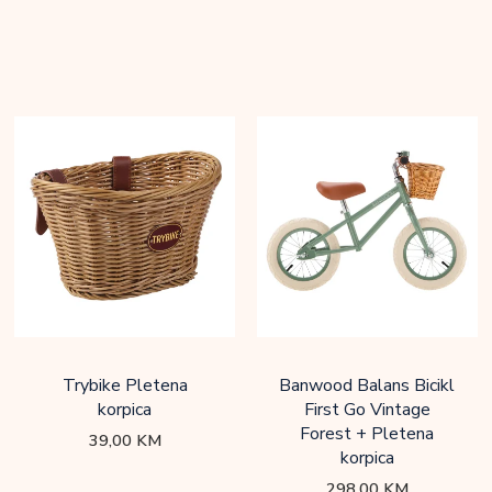
Trybike Pletena
Banwood Balans Bicikl
korpica
First Go Vintage
Forest + Pletena
39,00
KM
korpica
298,00
KM