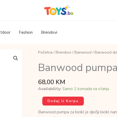
tdoor
Fashion
Brendovi
Početna
/
Brendovi
/
Banwood
/
Banwood do
Banwood pumpa z
68,00
KM
Availability:
Samo 1 komada na stanju
Banwood
Dodaj U Korpu
pumpa
za
Banwood pumpa za bicikl je dječiji bicikl na
bicikl