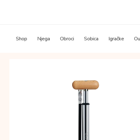
Skip
to
content
Shop
Njega
Obroci
Sobica
Igračke
Ou