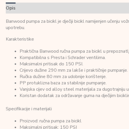
Opis
Dodatne informacije
Recenzije (0)
Banwood pumpa za bicikl je dječiji bicikl namijenjen učenju vo
upotrebu.
Karakteristike
Praktična Banwood ručna pumpa za bicikl u prepoznatlj
Kompatibilna s Presta i Schrader ventilima.
Maksimalni pritisak do 150 PSI.
Crijevo dužine 290 mm za lakše i praktičnije pumpanje.
Ručka dužine 80 mm za udobnije korištenje.
PP protuklizna baza za stabilnije pumpanje.
Vanjska cijev od alloy steel materijala za dugotrajniju 
Koristan dodatak za održavanje guma na dječijim bicikl
Specifikacije i materijali
Proizvod: ručna pumpa za bicikl
Maksimalni pritisak: 150 PSI