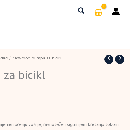
daci
/ Banwood pumpa za bicikl
a bicikl
mijenjen učenju vožnje, ravnoteže i sigurnijem kretanju tokom