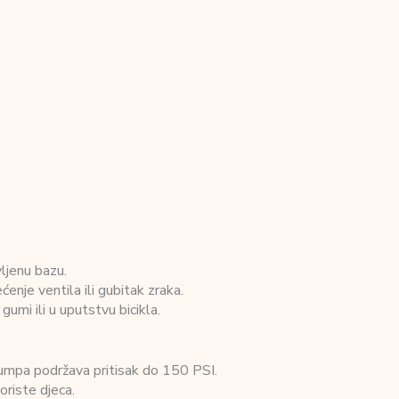
vljenu bazu.
ćenje ventila ili gubitak zraka.
mi ili u uputstvu bicikla.
pumpa podržava pritisak do 150 PSI.
riste djeca.