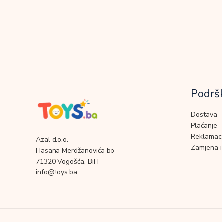
Podrš
Dostava
Plaćanje
Reklamaci
Azal d.o.o.
Zamjena i
Hasana Merdžanovića bb
71320 Vogošća, BiH
info@toys.ba