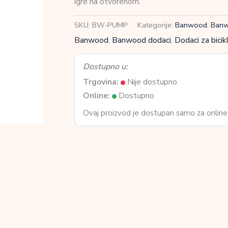
igre na otvorenom.
količina
SKU:
BW-PUMP
Kategorije:
Banwood
,
Banw
Banwood
,
Banwood dodaci
,
Dodaci za bicikl
Dostupno u:
Trgovina:
Nije dostupno
Online:
Dostupno
Ovaj proizvod je dostupan samo za online