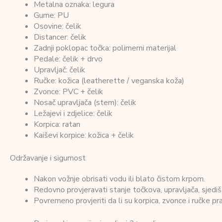
Metalna oznaka: legura
Gume: PU
Osovine: čelik
Distancer: čelik
Zadnji poklopac točka: polimerni materijal
Pedale: čelik + drvo
Upravljač: čelik
Ručke: kožica (leatherette / veganska koža)
Zvonce: PVC + čelik
Nosač upravljača (stem): čelik
Ležajevi i zdjelice: čelik
Korpica: ratan
Kaiševi korpice: kožica + čelik
Održavanje i sigurnost
Nakon vožnje obrisati vodu ili blato čistom krpom.
Redovno provjeravati stanje točkova, upravljača, sjedišt
Povremeno provjeriti da li su korpica, zvonce i ručke pra