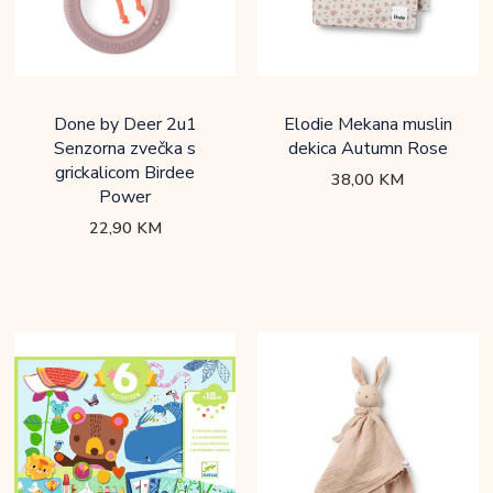
Done by Deer 2u1
Elodie Mekana muslin
Senzorna zvečka s
dekica Autumn Rose
grickalicom Birdee
38,00
KM
Power
22,90
KM