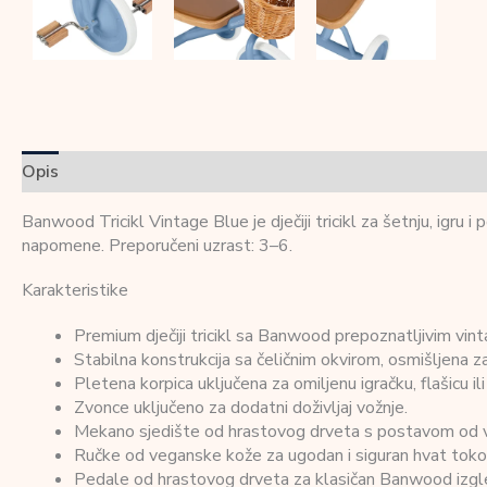
Opis
Dodatne informacije
Recenzije (0)
Banwood Tricikl Vintage Blue je dječiji tricikl za šetnju, igru 
napomene. Preporučeni uzrast: 3–6.
Karakteristike
Premium dječiji tricikl sa Banwood prepoznatljivim vi
Stabilna konstrukcija sa čeličnim okvirom, osmišljena za
Pletena korpica uključena za omiljenu igračku, flašicu ili
Zvonce uključeno za dodatni doživljaj vožnje.
Mekano sjedište od hrastovog drveta s postavom od 
Ručke od veganske kože za ugodan i siguran hvat toko
Pedale od hrastovog drveta za klasičan Banwood izgl