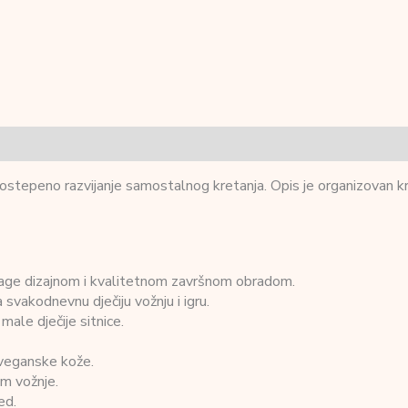
i postepeno razvijanje samostalnog kretanja. Opis je organizovan kro
ntage dizajnom i kvalitetnom završnom obradom.
 svakodnevnu dječiju vožnju i igru.
 male dječije sitnice.
veganske kože.
m vožnje.
ed.