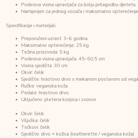
Podesiva visina upravljača za bolju prilagodbu djetetu.
Namijenjen za jednog vozača i maksimalno opterećenje
Specifikacije i materijali
Preporučeni uzrast: 3–6 godina
Maksimalno opterećenje: 25 kg
Težina proizvoda: 5 kg
Podesiva visina upravljača: 45–50,5 cm
Visina sjedišta: 30 cm
Okvir: čelik
Sjedište: hrastovo drvo s mekanom postavom od veg
Ručke: veganska koža
Pedale: hrastovo drvo
Uključeno: pletena korpica i zvonce
Okvir: čelik
Viljuška: čelik
Točkovi: čelik
Sjedište: drvo + kožica (leatherette / veganska koža)