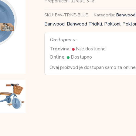
Preporučeni uzrast: 3–6.
količina
SKU:
BW-TRIKE-BLUE
Kategorije:
Banwood
Banwood
,
Banwood Tricikli
,
Pokloni
,
Poklon
Dostupno u:
Trgovina:
Nije dostupno
Online:
Dostupno
Ovaj proizvod je dostupan samo za online