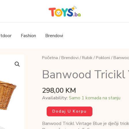
tdoor
Fashion
Brendovi
Početna
/
Brendovi
/
Rubik
/
Pokloni
/ Banwood
Banwood Tricikl
298,00
KM
Availability:
Samo 1 komada na stanju
Banwood
Dodaj U Korpu
Tricikl
Vintage
Banwood Tricikl Vintage Blue je dječiji trici
Blue