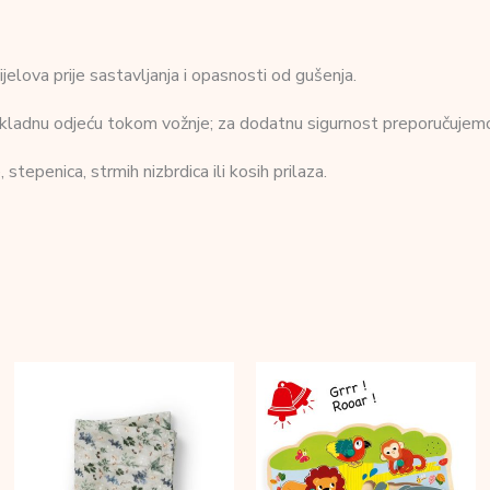
elova prije sastavljanja i opasnosti od gušenja.
 prikladnu odjeću tokom vožnje; za dodatnu sigurnost preporučuje
, stepenica, strmih nizbrdica ili kosih prilaza.