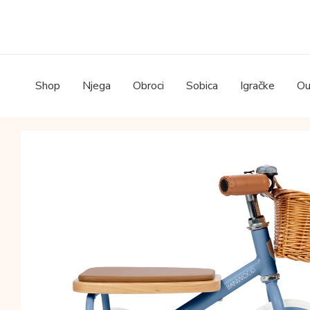
Skip
to
content
Shop
Njega
Obroci
Sobica
Igračke
Ou