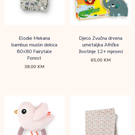
Elodie Mekana
Djeco Zvučna drvena
bambus muslin dekica
umetaljka Afričke
80×80 Fairytale
životinje 12+ mjeseci
Forest
65,00
KM
38,00
KM