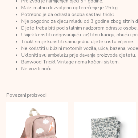
Proizvod je namijenjen djeci 3+ godine.
Maksimalno dozvoljeno opterećenje je 25 kg.
Potrebno je da odrasla osoba sastavi tricikl.
Nije pogodno za djecu mlađu od 3 godine zbog sitnih dij
Dijete treba biti pod stalnim nadzorom odrasle osobe.
Uvijek koristiti odgovarajuću zaštitnu kacigu, obuću i
Tricikl smije koristiti samo jedno dijete u isto vrijeme.
Ne koristiti u blizini motornih vozila, ulica, bazena, vode
Ukloniti svu ambalažu prije davanja proizvoda djetetu.
Banwood Tricikl Vintage nema kočioni sistem.
Ne voziti noću.
Povezani proizvodi