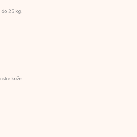
 do 25 kg.
anske kože