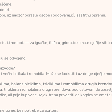
vršćene.
redmeta.
i romobil uz nadzor odrasle osobe i odgovarajuću zaštitnu opremu.
icikl ili romobil — za igračke, flašicu, grickalice i male dječije sitnic
ju se odvojeno.
oizvode?
ini bicikala i romobila. Može se koristiti i uz druge dječije mo
klima, balans biciklima, triciklima i romobilima drugih brendo
a, triciklima i romobilima drugih brendova, pod uslovom da upravl
 ali prije kupovine uvijek treba provjeriti da korpica ne ometa up
irane gume, bez potrebe za alatom.