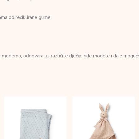
kama od reciklirane gume.
a moderno, odgovara uz različite dječije ride modele i daje moguć