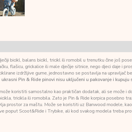
ečiji bicikl, balans bicikl, tricikl ili romobil u trenutku čine još 
čku, flašicu, grickalice ili male dječije sitnice, nego djeci daje i pr
ciklirane izdržljive gume, jednostavno se postavlja na upravljač 
 ukrasni Pin & Ride pinovi nisu uključeni u pakovanje i kupuju
ože koristiti samostalno kao praktičan dodatak, ali se može i d
 bicikla, tricikla ili romobila. Zato je Pin & Ride korpica posebno t
vlja prostor za maštu. Može se koristiti uz Banwood modele, kao i 
e poput Scoot&Ride i Trybike, ali kod svakog modela treba provje