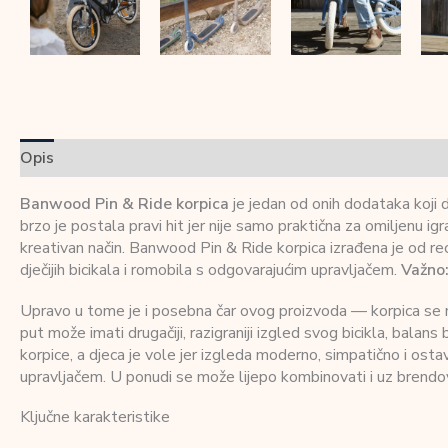
Opis
Dodatne informacije
Recenzije (0)
Banwood Pin & Ride korpica
je jedan od onih dodataka koji dj
brzo je postala pravi hit jer nije samo praktična za omiljenu igra
kreativan način. Banwood Pin & Ride korpica izrađena je od re
dječijih bicikala i romobila s odgovarajućim upravljačem.
Važno:
Upravo u tome je i posebna čar ovog proizvoda — korpica se m
put može imati drugačiji, razigraniji izgled svog bicikla, balans
korpice, a djeca je vole jer izgleda moderno, simpatično i osta
upravljačem. U ponudi se može lijepo kombinovati i uz brendov
Ključne karakteristike