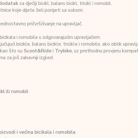
 dodatak
za dječiji bicikl, balans bicikl, tricikl i romobil.
sitnice koje dijete želi ponijeti sa sobom.
dnostavno pričvršćivanje na upravljač.
icikala i romobila s odgovarajućim upravljačem.
učujući bicikle, balans bicikle, tricikle i romobile, ako oblik upra
 kao što su
Scoot&Ride
i
Trybike
, uz prethodnu provjeru kompati
 za još zabavniji izgled.
ikl ili romobil
zvodi i većina bicikala i romobila