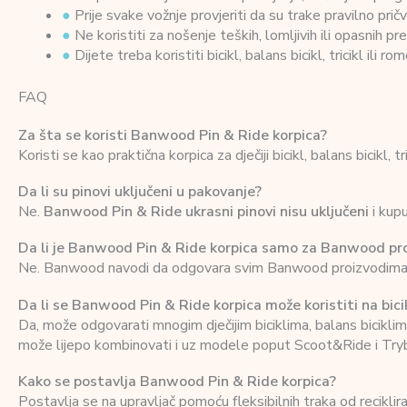
●
Prije svake vožnje provjeriti da su trake pravilno prič
●
Ne koristiti za nošenje teških, lomljivih ili opasnih p
●
Dijete treba koristiti bicikl, balans bicikl, tricikl il
FAQ
Za šta se koristi Banwood Pin & Ride korpica?
Koristi se kao praktična korpica za dječiji bicikl, balans bicikl, tr
Da li su pinovi uključeni u pakovanje?
Ne.
Banwood Pin & Ride ukrasni pinovi nisu uključeni
i kupu
Da li je Banwood Pin & Ride korpica samo za Banwood pr
Ne. Banwood navodi da odgovara svim Banwood proizvodima i već
Da li se Banwood Pin & Ride korpica može koristiti na bici
Da, može odgovarati mnogim dječijim biciklima, balans biciklim
može lijepo kombinovati i uz modele poput Scoot&Ride i Trybike,
Kako se postavlja Banwood Pin & Ride korpica?
Postavlja se na upravljač pomoću fleksibilnih traka od recikl