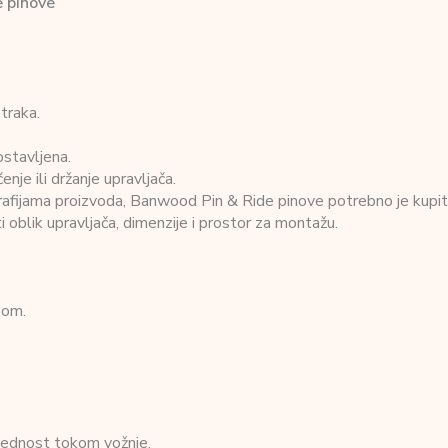
 pinove
traka.
ostavljena.
nje ili držanje upravljača.
rafijama proizvoda, Banwood Pin & Ride pinove potrebno je kupit
 oblik upravljača, dimenzije i prostor za montažu.
pom.
glednost tokom vožnje.