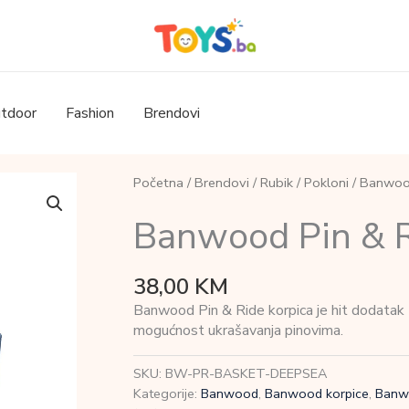
tdoor
Fashion
Brendovi
Početna
/
Brendovi
/
Rubik
/
Pokloni
/ Banwood
Banwood Pin & R
38,00
KM
Banwood Pin & Ride korpica je hit dodatak za 
mogućnost ukrašavanja pinovima.
SKU:
BW-PR-BASKET-DEEPSEA
Kategorije:
Banwood
,
Banwood korpice
,
Banw