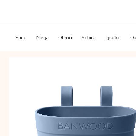
Skip
to
content
Shop
Njega
Obroci
Sobica
Igračke
Ou