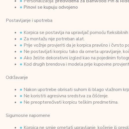
●
Personalizacija:
predviđena za Banwood Pin & Ride
●
Pinovi se kupuju odvojeno
Postavljanje i upotreba
●
Korpica se postavlja na upravljač pomoću fleksibilnih 
●
Za montažu nije potreban alat.
●
Prije vožnje provjeriti da je korpica pravilno i čvrsto p
●
Ne postavljati korpicu tako da ometa upravljanje, koče
●
Ako želite dekorativni izgled kao na pojedinim fotog
●
Kod drugih brendova i modela prije kupovine provjeriti
Održavanje
●
Nakon upotrebe obrisati suhom ili blago vlažnom kr
●
Ne koristiti agresivna sredstva za čišćenje.
●
Ne preopterećivati korpicu teškim predmetima.
Sigurnosne napomene
●
Korpica ne smije ometati upravljanje, kočenje ili pre