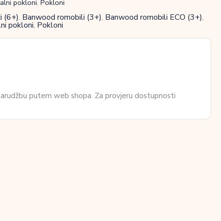
alni pokloni
,
Pokloni
 (6+)
,
Banwood romobili (3+)
,
Banwood romobili ECO (3+)
,
ni pokloni
,
Pokloni
 narudžbu putem web shopa. Za provjeru dostupnosti