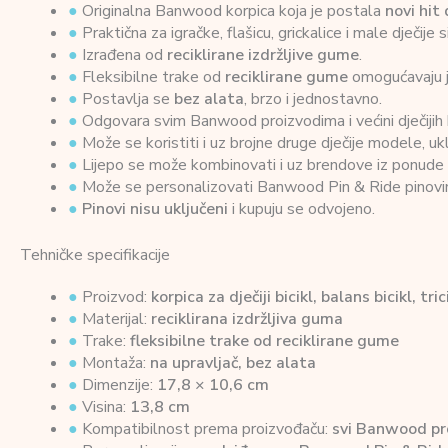
●
Originalna Banwood korpica koja je postala
novi hit
●
Praktična za igračke, flašicu, grickalice i male dječije 
●
Izrađena od
reciklirane izdržljive gume
.
●
Fleksibilne trake od
reciklirane gume
omogućavaju je
●
Postavlja se
bez alata
, brzo i jednostavno.
●
Odgovara svim Banwood proizvodima i većini dječijih b
●
Može se koristiti i uz brojne druge dječije modele, uklj
●
Lijepo se može kombinovati i uz brendove iz ponude
●
Može se personalizovati Banwood Pin & Ride pinovima
●
Pinovi nisu uključeni
i kupuju se odvojeno.
Tehničke specifikacije
●
Proizvod:
korpica za dječiji bicikl, balans bicikl, tric
●
Materijal:
reciklirana izdržljiva guma
●
Trake:
fleksibilne trake od reciklirane gume
●
Montaža:
na upravljač, bez alata
●
Dimenzije:
17,8 × 10,6 cm
●
Visina:
13,8 cm
●
Kompatibilnost prema proizvođaču:
svi Banwood proi