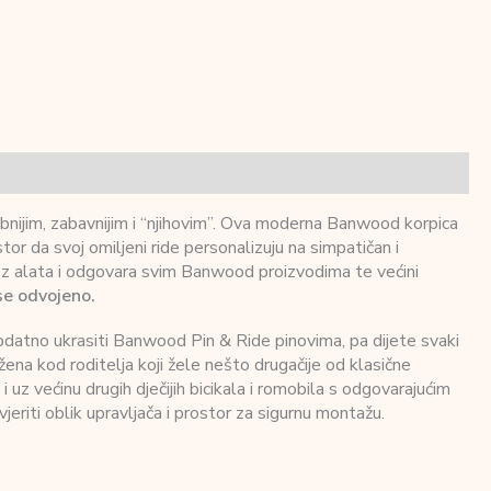
posebnijim, zabavnijim i “njihovim”. Ova moderna Banwood korpica
ostor da svoj omiljeni ride personalizuju na simpatičan i
bez alata i odgovara svim Banwood proizvodima te većini
 se odvojeno.
odatno ukrasiti Banwood Pin & Ride pinovima, pa dijete svaki
ražena kod roditelja koji žele nešto drugačije od klasične
uz većinu drugih dječijih bicikala i romobila s odgovarajućim
riti oblik upravljača i prostor za sigurnu montažu.