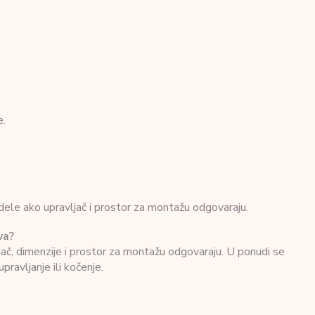
e.
dele ako upravljač i prostor za montažu odgovaraju.
va?
jač, dimenzije i prostor za montažu odgovaraju. U ponudi se
ravljanje ili kočenje.