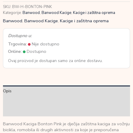
SKU:
BW-H-BONTON-PINK
Kategorije:
Banwood
,
Banwood Kacige
,
Kacige i zaštitna oprema
Banwood
,
Banwood Kacige
,
Kacige i zaštitna oprema
Dostupno u:
Trgovina:
Nije dostupno
Online:
Dostupno
Ovaj proizvod je dostupan samo za online dostavu.
Opis
Dodatne informacije
Recenzije (0)
Banwood Kaciga Bonton Pink je dječija zaštitna kaciga za vožnju
bicikla, romobila ili drugih aktivnosti za koje je preporučena