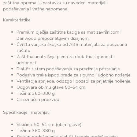
zaštitna oprema. U nastavku su navedeni materijali,
podešavanja i važne napomene.
Karakteristike
Premium dječija zaštitna kaciga sa mat završnicom i
Banwood prepoznatljivim dizajnom.
Čvrsta vanjska školjka od ABS materijala za pouzdanu
zaštitu.
Zaštitna unutrašnja pjena za dodatnu sigurnost i
udobnost.
Dial-fit sistem podešavanja za preciznije pristajanje.
Podesiva traka ispod brade za sigurno i udobno nošenje.
Ventilacija sprijeda, odozgo i pozadi za prijatnije nošenje.
Odgovara obimu glave 50–54 cm.
Težina: 360–380 g.
CE označen proizvod.
Specifikacije i materijali
Veličina: 50–54 cm (obim glave)
Težina: 360–380 g
Sistem podešavanja: dial-fit (zadnje podešavanje)