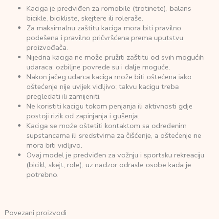
Kaciga je predviđen za romobile (trotinete), balans
bicikle, bicikliste, skejtere ili roleraše.
Za maksimalnu zaštitu kaciga mora biti pravilno
podešena i pravilno pričvršćena prema uputstvu
proizvođača.
Nijedna kaciga ne može pružiti zaštitu od svih mogućih
udaraca; ozbiljne povrede su i dalje moguće.
Nakon jačeg udarca kaciga može biti oštećena iako
oštećenje nije uvijek vidljivo; takvu kacigu treba
pregledati ili zamijeniti.
Ne koristiti kacigu tokom penjanja ili aktivnosti gdje
postoji rizik od zapinjanja i gušenja.
Kaciga se može oštetiti kontaktom sa određenim
supstancama ili sredstvima za čišćenje, a oštećenje ne
mora biti vidljivo.
Ovaj model je predviđen za vožnju i sportsku rekreaciju
(bicikl, skejt, role), uz nadzor odrasle osobe kada je
potrebno.
Povezani proizvodi