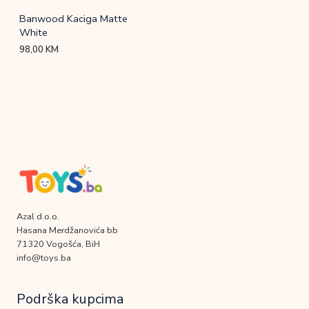
Banwood Kaciga Matte
White
98,00
KM
Azal d.o.o.
Hasana Merdžanovića bb
71320 Vogošća, BiH
info@toys.ba
Podrška kupcima