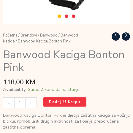
Početna
/
Brendovi
/
Banwood
/
Banwood
Kacige
/ Banwood Kaciga Bonton Pink
Banwood Kaciga Bonton
Pink
118,00
KM
Availability:
Samo 2 komada na stanju
Banwood
-
+
Dodaj U Korpu
Kaciga
Bonton
Banwood Kaciga Bonton Pink je dječija zaštitna kaciga za vožnju
Pink
bicikla, romobila ili drugih aktivnosti za koje je preporučena
količina
zaštitna oprema.