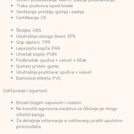
Traka: podesiva ispod brade
Ventilacija: prednja, gornja i zadnja
Certifikacija: CE
Školjka: ABS
Unutrašnja obloga (liner): EPS
Grip dijelovi: TPR
Lepezasta kopča: PA6
Umetak kopče: POM
Podbradak: spužva + velvet + čičak
Gumeni prsten: guma
Unutrašnja podstava: spužva + velvet
Banwood etiketa: PVC
Održavanje i sigurnost
Brisati blagim sapunom i vodom.
Ne koristiti agresivna sredstva za čišćenje jer mogu
oštetiti kacigu.
Za detaljnije informacije o održavanju pratiti uputstvo
proizvođača.