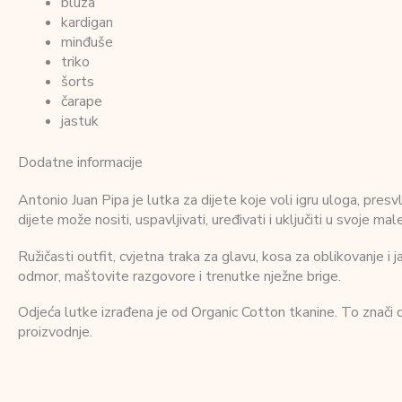
bluza
kardigan
minđuše
triko
šorts
čarape
jastuk
Dodatne informacije
Antonio Juan Pipa je lutka za dijete koje voli igru uloga, pres
dijete može nositi, uspavljivati, uređivati i uključiti u svoje male
Ružičasti outfit, cvjetna traka za glavu, kosa za oblikovanje i
odmor, maštovite razgovore i trenutke nježne brige.
Odjeća lutke izrađena je od Organic Cotton tkanine. To znači 
proizvodnje.