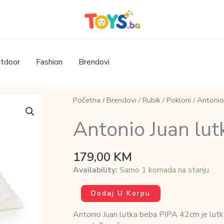
tdoor
Fashion
Brendovi
Početna
/
Brendovi
/
Rubik
/
Pokloni
/ Antonio
Antonio Juan lu
179,00
KM
Availability:
Samo 1 komada na stanju
Antonio
Dodaj U Korpu
Juan
lutka
Antonio Juan lutka beba PIPA 42cm je lutka z
beba