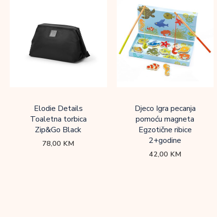
Elodie Details
Djeco Igra pecanja
Toaletna torbica
pomoću magneta
Zip&Go Black
Egzotične ribice
2+godine
78,00
KM
42,00
KM