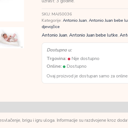
uzrast: 3 godine.
PIPA
42cm
SKU:
MAJ50036
količina
Kategorije:
Antonio Juan
,
Antonio Juan bebe lu
djevojčice
Antonio Juan
,
Antonio Juan bebe lutke
,
Ant
Dostupno u:
Trgovina:
Nije dostupno
Online:
Dostupno
Ovaj proizvod je dostupan samo za online
svlačenje, brigu i igru uloga. Informacije su razdvojene kroz doda