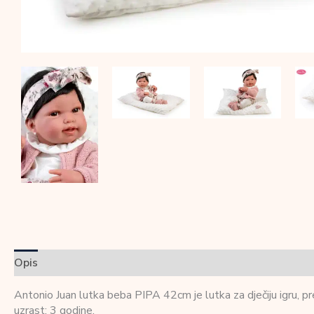
Opis
Dodatne informacije
Recenzije (0)
Antonio Juan lutka beba PIPA 42cm je lutka za dječiju igru, pre
uzrast: 3 godine.