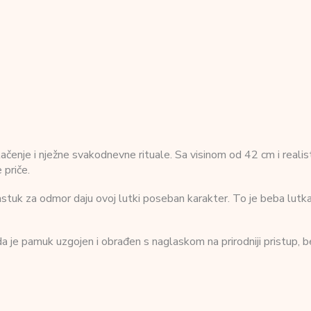
vlačenje i nježne svakodnevne rituale. Sa visinom od 42 cm i realis
 priče.
 jastuk za odmor daju ovoj lutki poseban karakter. To je beba lutka
da je pamuk uzgojen i obrađen s naglaskom na prirodniji pristup, 