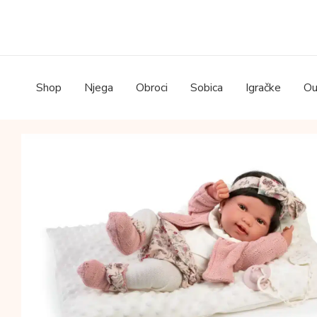
Skip
to
content
Shop
Njega
Obroci
Sobica
Igračke
Ou