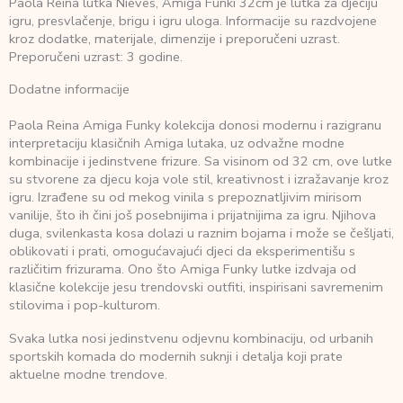
Paola Reina lutka Nieves, Amiga Funki 32cm je lutka za dječiju
igru, presvlačenje, brigu i igru uloga. Informacije su razdvojene
kroz dodatke, materijale, dimenzije i preporučeni uzrast.
Preporučeni uzrast: 3 godine.
Dodatne informacije
Paola Reina Amiga Funky kolekcija donosi modernu i razigranu
interpretaciju klasičnih Amiga lutaka, uz odvažne modne
kombinacije i jedinstvene frizure. Sa visinom od 32 cm, ove lutke
su stvorene za djecu koja vole stil, kreativnost i izražavanje kroz
igru. Izrađene su od mekog vinila s prepoznatljivim mirisom
vanilije, što ih čini još posebnijima i prijatnijima za igru. Njihova
duga, svilenkasta kosa dolazi u raznim bojama i može se češljati,
oblikovati i prati, omogućavajući djeci da eksperimentišu s
različitim frizurama. Ono što Amiga Funky lutke izdvaja od
klasične kolekcije jesu trendovski outfiti, inspirisani savremenim
stilovima i pop-kulturom.
Svaka lutka nosi jedinstvenu odjevnu kombinaciju, od urbanih
sportskih komada do modernih suknji i detalja koji prate
aktuelne modne trendove.