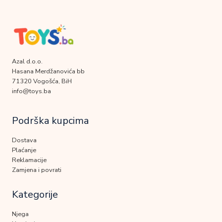
Azal d.o.o.
Hasana Merdžanovića bb
71320 Vogošća, BiH
info@toys.ba
Podrška kupcima
Dostava
Plaćanje
Reklamacije
Zamjena i povrati
Kategorije
Njega