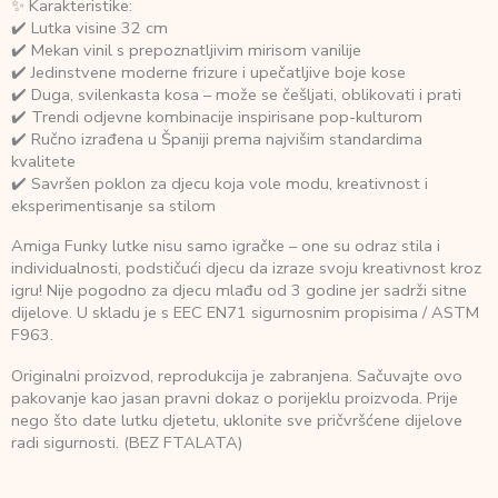
✨ Karakteristike:
✔️ Lutka visine 32 cm
✔️ Mekan vinil s prepoznatljivim mirisom vanilije
✔️ Jedinstvene moderne frizure i upečatljive boje kose
✔️ Duga, svilenkasta kosa – može se češljati, oblikovati i prati
✔️ Trendi odjevne kombinacije inspirisane pop-kulturom
✔️ Ručno izrađena u Španiji prema najvišim standardima
kvalitete
✔️ Savršen poklon za djecu koja vole modu, kreativnost i
eksperimentisanje sa stilom
Amiga Funky lutke nisu samo igračke – one su odraz stila i
individualnosti, podstičući djecu da izraze svoju kreativnost kroz
igru! Nije pogodno za djecu mlađu od 3 godine jer sadrži sitne
dijelove. U skladu je s EEC EN71 sigurnosnim propisima / ASTM
F963.
Originalni proizvod, reprodukcija je zabranjena. Sačuvajte ovo
pakovanje kao jasan pravni dokaz o porijeklu proizvoda. Prije
nego što date lutku djetetu, uklonite sve pričvršćene dijelove
radi sigurnosti. (BEZ FTALATA)