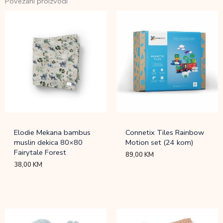
Povezani proizvodi
Elodie Mekana bambus
Connetix Tiles Rainbow
muslin dekica 80×80
Motion set (24 kom)
Fairytale Forest
89,00
KM
38,00
KM