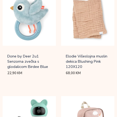
Done by Deer 2u1
Elodie Višeslojna muslin
Senzorna zvečka s
dekica Blushing Pink
glodalicom Birdee Blue
120X120
22,90
KM
68,00
KM