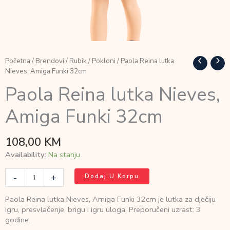
Početna
/
Brendovi
/
Rubik
/
Pokloni
/ Paola Reina lutka
Nieves, Amiga Funki 32cm
Paola Reina lutka Nieves,
Amiga Funki 32cm
108,00
KM
Availability:
Na stanju
Paola
-
+
Dodaj U Korpu
Reina
lutka
Paola Reina lutka Nieves, Amiga Funki 32cm je lutka za dječiju
Nieves,
igru, presvlačenje, brigu i igru uloga. Preporučeni uzrast: 3
Amiga
godine.
Funki