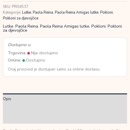
32cm
SKU:
PR04537
količina
Kategorije:
Lutke
,
Paola Reina
,
Paola Reina Amigas lutke
,
Pokloni
,
Pokloni za djevojčice
Lutke
,
Paola Reina
,
Paola Reina Amigas lutke
,
Pokloni
,
Pokloni
za djevojčice
Dostupno u:
Trgovina:
Nije dostupno
Online:
Dostupno
Ovaj proizvod je dostupan samo za online dostavu.
Opis
Dodatne informacije
Recenzije (0)