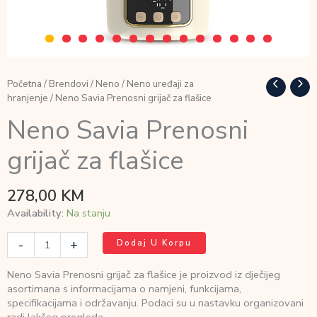
Početna
/
Brendovi
/
Neno
/
Neno uređaji za
hranjenje
/ Neno Savia Prenosni grijač za flašice
Neno Savia Prenosni
grijač za flašice
278,00
KM
Availability:
Na stanju
Neno
-
+
Dodaj U Korpu
Savia
Prenosni
Neno Savia Prenosni grijač za flašice je proizvod iz dječijeg
grijač
asortimana s informacijama o namjeni, funkcijama,
za
specifikacijama i održavanju. Podaci su u nastavku organizovani
flašice