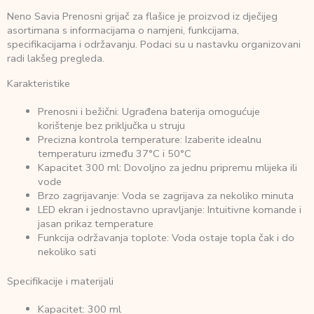
Neno Savia Prenosni grijač za flašice je proizvod iz dječijeg
asortimana s informacijama o namjeni, funkcijama,
specifikacijama i održavanju. Podaci su u nastavku organizovani
radi lakšeg pregleda.
Karakteristike
Prenosni i bežični: Ugrađena baterija omogućuje
korištenje bez priključka u struju
Precizna kontrola temperature: Izaberite idealnu
temperaturu između 37°C i 50°C
Kapacitet 300 ml: Dovoljno za jednu pripremu mlijeka ili
vode
Brzo zagrijavanje: Voda se zagrijava za nekoliko minuta
LED ekran i jednostavno upravljanje: Intuitivne komande i
jasan prikaz temperature
Funkcija održavanja toplote: Voda ostaje topla čak i do
nekoliko sati
Specifikacije i materijali
Kapacitet: 300 ml