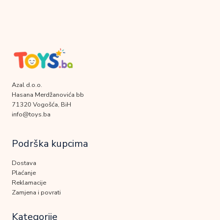
Azal d.o.o.
Hasana Merdžanovića bb
71320 Vogošća, BiH
info@toys.ba
Podrška kupcima
Dostava
Plaćanje
Reklamacije
Zamjena i povrati
Kategorije