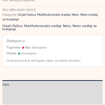
radi lakšeg pregleda.
količina
SKU:
NEN-MAM-UR010
Kategorije:
Grijači flašica
,
Multifunkcionalni uređaji
,
Neno
,
Neno uređaji
za hranjenje
Grijači flašica
,
Multifunkcionalni uređaji
,
Neno
,
Neno uređaji za
hranjenje
Dostupno u:
Trgovina:
Nije dostupno
Online:
Dostupno
Ovaj proizvod je dostupan samo za online dostavu.
Opis
Dodatne informacije
Recenzije (0)