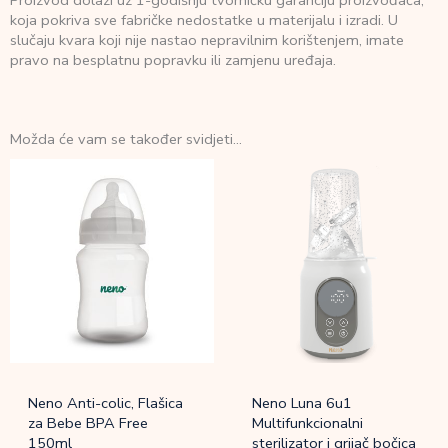
Proizvod dolazi uz 1-godišnju tvorničku garanciju proizvođača,
koja pokriva sve fabričke nedostatke u materijalu i izradi. U
slučaju kvara koji nije nastao nepravilnim korištenjem, imate
pravo na besplatnu popravku ili zamjenu uređaja.
Možda će vam se također svidjeti…
Neno Anti-colic, Flašica
Neno Luna 6u1
za Bebe BPA Free
Multifunkcionalni
150ml
sterilizator i grijač bočica