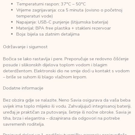
Temperaturni raspon: 37°C – 50°C
Vrijeme zagrijavanja: cca 5 minuta (ovisno o početnoj
temperaturi vode)
Napajanje: USB-C punjenje (litijumska baterija)
Materijal: BPA free plastika + stakleni rezervoar
Boja: bijela sa zlatnim detaljima
Održavanje i sigurnost
Bočica se lako rastavlja i pere. Preporučuje se redovno čišćenje
posude i silikonskih dijelova toplom vodom i blagim
deterdžentom. Elektronski dio ne smije doći u kontakt s vodom
– briše se suhom ili blago vlažnom krpom.
Dodatne informacije
Bez obzira gdje se nalazite, Neno Savia osigurava da vaša beba
uvijek ima toplo mlijeko ili vodu. Zahvaljujući integrisanoj bateriji,
uređaj je praktičan za putovanja, šetnje ili noćne obroke. Savia je
tiha, brza i elegantna – dizajnirana da odgovori na potrebe
savremenih roditelja.