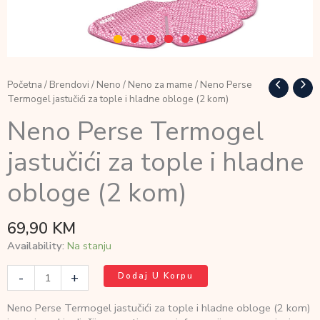
Početna
/
Brendovi
/
Neno
/
Neno za mame
/ Neno Perse
Termogel jastučići za tople i hladne obloge (2 kom)
Neno Perse Termogel
jastučići za tople i hladne
obloge (2 kom)
69,90
KM
Availability:
Na stanju
Neno
-
+
Dodaj U Korpu
Perse
Termogel
Neno Perse Termogel jastučići za tople i hladne obloge (2 kom)
jastučići