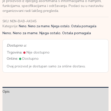
je proizvod iz dječijeg asortimana s informacijama o namjeni,
za
funkcijama, specifikacijama i održavanju. Podaci su u nastavku
tople
organizovani radi lakšeg pregleda.
i
hladne
SKU:
NEN-BAB-AK045
obloge
Kategorije:
Neno
,
Neno za mame
,
Njega ostalo
,
Ostala pomagala
(2
kom)
Neno
,
Neno za mame
,
Njega ostalo
,
Ostala pomagala
količina
Dostupno u:
Trgovina:
Nije dostupno
Online:
Dostupno
Ovaj proizvod je dostupan samo za online dostavu.
Opis
Dodatne informacije
Recenzije (0)