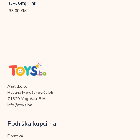
(3–36m) Pink
38,00
KM
Azal d.o.o.
Hasana Merdžanovića bb
71320 Vogošća, BiH
info@toys.ba
Podrška kupcima
Dostava