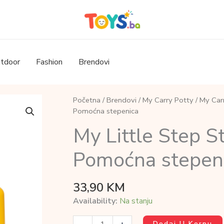
tdoor
Fashion
Brendovi
Početna
/
Brendovi
/
My Carry Potty
/
My Car
Pomoćna stepenica
My Little Step S
Pomoćna stepen
33,90
KM
Availability:
Na stanju
My
Dodaj U Korpu