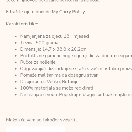
tokom njihovog putovanja navikavanja na nošu.
Istražite cijelu ponudu
My Carry Potty
Karakteristike:
Namijenjena za djecu 18+ mjeseci
Težina: 500 grama
Dimenzije: 14.7 x 38.8 x 26.2cm
Protuklizne gumene noge i gornji dio za dodatnu sigur
Ručke za nošenje
Odgovarajući dizajni koji se slažu s vašim ostalim proi
Pomaže mališanima da dosegnu stvari
Dizajnirano u Velikoj Britaniji
100% materijala se može reciklirati
Ne uranjati u vodu. Poprskajte blagim antibakterijskim s
Možda će vam se također svidjeti…