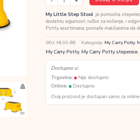
-
+
Little
Step
My Little Step Stool
je pomoćna stepenica
Stool
dodatnu sigurnost, ručke za nošenje, i odgo
-
Potty asortimana, pomaže mališanima da dose
Bumbar
-
SKU:
MLSS-BB
Kategorije:
My Carry Potty
,
M
Pomoćna
My Carry Potty
,
My Carry Potty stepenice
,
stepenica
količina
Dostupno u:
Trgovina:
Nije dostupno
Online:
Dostupno
Ovaj proizvod je dostupan samo za online