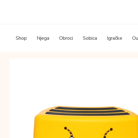
Skip
to
content
Shop
Njega
Obroci
Sobica
Igračke
Ou