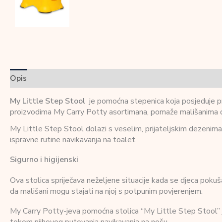
Opis
Dodatne informacije
Recenzije (0)
My Little Step Stool
je pomoćna stepenica koja posjeduje pro
proizvodima My Carry Potty asortimana, pomaže mališanima da 
My Little Step Stool dolazi s veselim, prijateljskim dezenima koj
ispravne rutine navikavanja na toalet.
Sigurno i higijenski
Ova stolica spriječava neželjene situacije kada se djeca poku
da mališani mogu stajati na njoj s potpunim povjerenjem.
My Carry Potty-jeva pomoćna stolica “My Little Step Stool” j