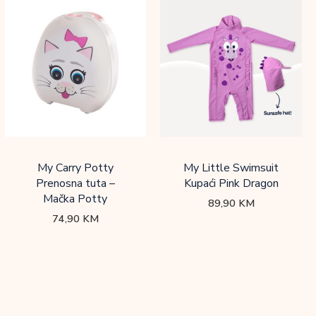
My Carry Potty
My Little Swimsuit
Prenosna tuta –
Kupaći Pink Dragon
Mačka Potty
89,90
KM
74,90
KM