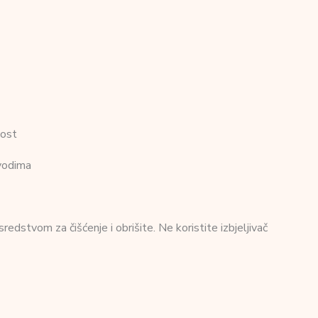
nost
zvodima
redstvom za čišćenje i obrišite. Ne koristite izbjeljivač