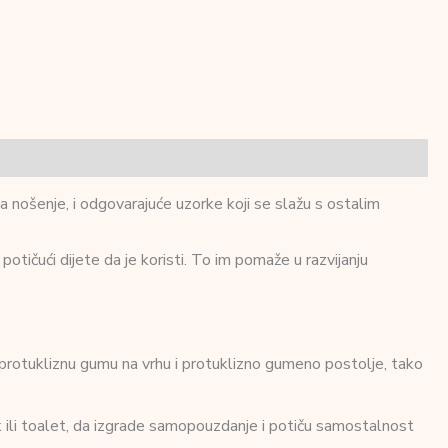
 nošenje, i odgovarajuće uzorke koji se slažu s ostalim
 potičući dijete da je koristi. To im pomaže u razvijanju
 protukliznu gumu na vrhu i protuklizno gumeno postolje, tako
 ili toalet, da izgrade samopouzdanje i potiču samostalnost