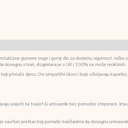
tuklizne gumene noge i gornji dio za dodatnu sigurnost, ručke za
dosegnu stvari, dizajnirana je u UK i 100% se može reciklirati.
i privlače djecu. Ovi simpatični likovi i boje oživljavaju kupatilo,
šavaju popeti na toalet ili umivaonik bez pomoćne stepenice. Ima
e savršen pratilac koji pomaže mališanima da dosegnu umivaonik