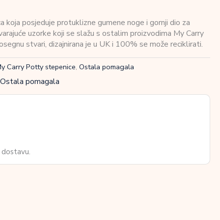
 koja posjeduje protuklizne gumene noge i gornji dio za
varajuće uzorke koji se slažu s ostalim proizvodima My Carry
gnu stvari, dizajnirana je u UK i 100% se može reciklirati.
y Carry Potty stepenice
,
Ostala pomagala
Ostala pomagala
 dostavu.