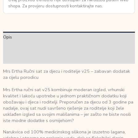
shopa. Za provjeru dostupnosti kontaktirajte nas.
Opis
Dodatne informacije
Recenzije (0)
Mrs Ertha Ručni sat za djecu i roditelje v25 – zabavan dodatak
za cijelu porodicu
Mrs Ertha ručni sat v25 kombinuje moderan izgled, vrhunski
kvalitet i lakoću upotrebe u jednom praktičnom dodatku koji
obožavaju i djeca i roditelji. Preporučen za djecu od 3 godine pa
nadalje, ovaj sat nudi savršeno rješenje za roditelje koji žele
usklađen izgled sa svojim mališanima – jer zašto ne biste nosili
iste modne dodatke s osmijehom?
Narukvica od 100% medicinskog silikona je izuzetno lagana,
udobna i otporna na prskanje vode, dok se fleksibilni dizajn