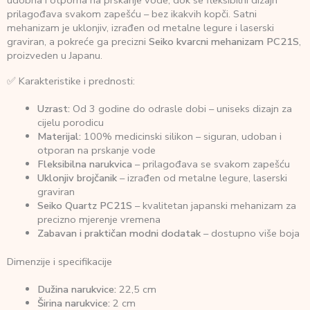
prilagođava svakom zapešću – bez ikakvih kopči. Satni
mehanizam je uklonjiv, izrađen od metalne legure i laserski
graviran, a pokreće ga precizni
Seiko kvarcni mehanizam PC21S
,
proizveden u Japanu.
✅ Karakteristike i prednosti:
Uzrast:
Od 3 godine do odrasle dobi – uniseks dizajn za
cijelu porodicu
Materijal:
100% medicinski silikon – siguran, udoban i
otporan na prskanje vode
Fleksibilna narukvica
– prilagođava se svakom zapešću
Uklonjiv brojčanik
– izrađen od metalne legure, laserski
graviran
Seiko Quartz PC21S
– kvalitetan japanski mehanizam za
precizno mjerenje vremena
Zabavan i praktičan modni dodatak
– dostupno više boja
Dimenzije i specifikacije
Dužina narukvice:
22,5 cm
Širina narukvice:
2 cm