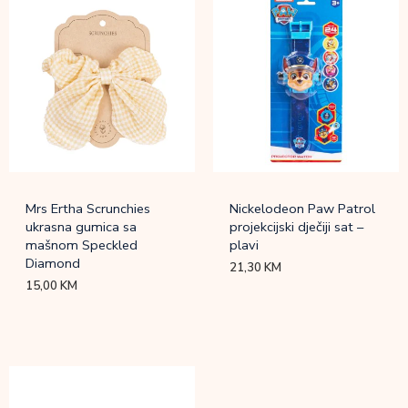
Mrs Ertha Scrunchies
Nickelodeon Paw Patrol
ukrasna gumica sa
projekcijski dječiji sat –
mašnom Speckled
plavi
Diamond
21,30
KM
15,00
KM