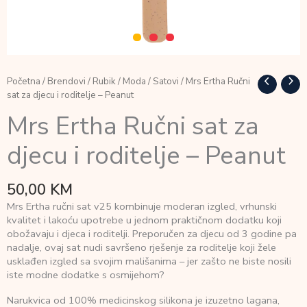
Početna
/
Brendovi
/
Rubik
/
Moda
/
Satovi
/ Mrs Ertha Ručni
sat za djecu i roditelje – Peanut
Mrs Ertha Ručni sat za
djecu i roditelje – Peanut
50,00
KM
Mrs Ertha ručni sat v25 kombinuje moderan izgled, vrhunski
kvalitet i lakoću upotrebe u jednom praktičnom dodatku koji
obožavaju i djeca i roditelji. Preporučen za djecu od 3 godine pa
nadalje, ovaj sat nudi savršeno rješenje za roditelje koji žele
usklađen izgled sa svojim mališanima – jer zašto ne biste nosili
iste modne dodatke s osmijehom?
Narukvica od 100% medicinskog silikona je izuzetno lagana,