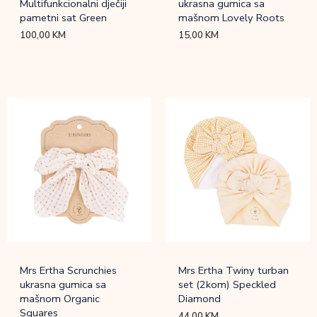
Multifunkcionalni dječiji
ukrasna gumica sa
pametni sat Green
mašnom Lovely Roots
100,00
KM
15,00
KM
Mrs Ertha Scrunchies
Mrs Ertha Twiny turban
ukrasna gumica sa
set (2kom) Speckled
mašnom Organic
Diamond
Squares
44,00
KM