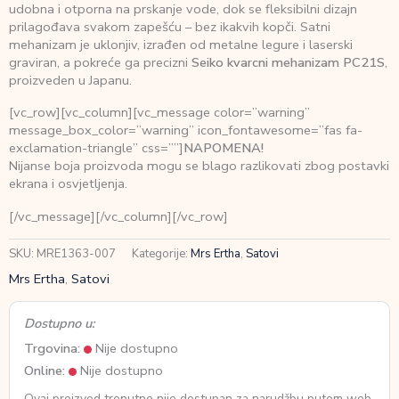
udobna i otporna na prskanje vode, dok se fleksibilni dizajn
prilagođava svakom zapešću – bez ikakvih kopči. Satni
mehanizam je uklonjiv, izrađen od metalne legure i laserski
graviran, a pokreće ga precizni
Seiko kvarcni mehanizam PC21S
,
proizveden u Japanu.
[vc_row][vc_column][vc_message color=”warning”
message_box_color=”warning” icon_fontawesome=”fas fa-
exclamation-triangle” css=””]
NAPOMENA!
Nijanse boja proizvoda mogu se blago razlikovati zbog postavki
ekrana i osvjetljenja.
[/vc_message][/vc_column][/vc_row]
SKU:
MRE1363-007
Kategorije:
Mrs Ertha
,
Satovi
Mrs Ertha
,
Satovi
Dostupno u:
Trgovina:
Nije dostupno
Online:
Nije dostupno
Ovaj proizvod trenutno nije dostupan za narudžbu putem web