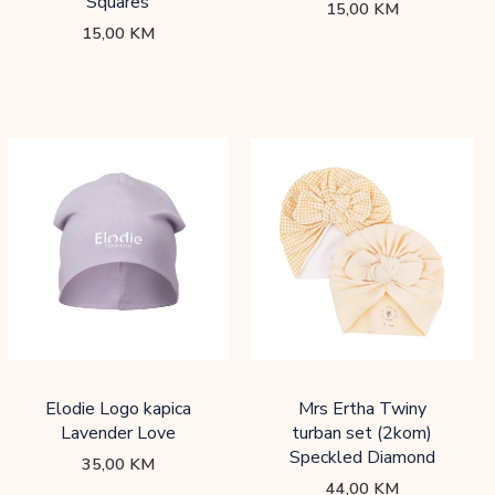
Squares
15,00
KM
15,00
KM
Elodie Logo kapica
Mrs Ertha Twiny
Lavender Love
turban set (2kom)
Speckled Diamond
35,00
KM
44,00
KM