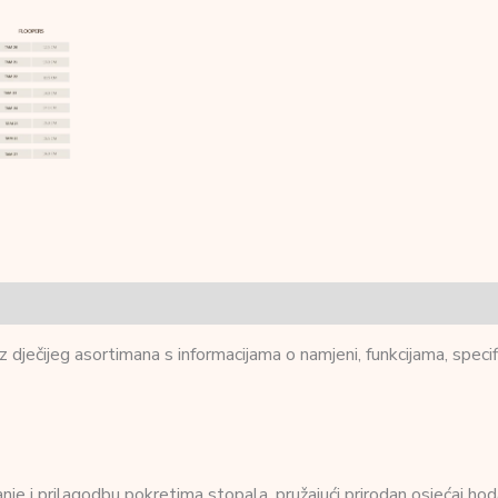
 dječijeg asortimana s informacijama o namjeni, funkcijama, specif
anje i prilagodbu pokretima stopala, pružajući prirodan osjećaj hod