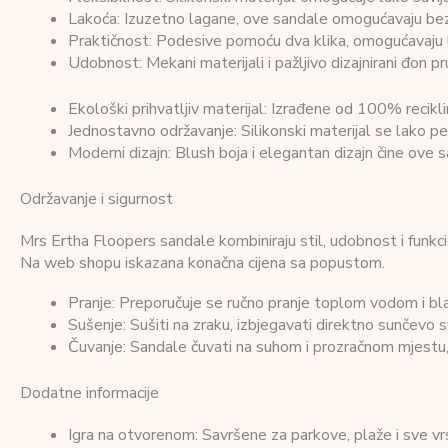
Lakoća: Izuzetno lagane, ove sandale omogućavaju bezbr
Praktičnost: Podesive pomoću dva klika, omogućavaju lak
Udobnost: Mekani materijali i pažljivo dizajnirani đon p
Ekološki prihvatljiv materijal: Izrađene od 100% recikl
Jednostavno održavanje: Silikonski materijal se lako per
Moderni dizajn: Blush boja i elegantan dizajn čine ove 
Održavanje i sigurnost
Mrs Ertha Floopers sandale kombiniraju stil, udobnost i funkc
Na web shopu iskazana konačna cijena sa popustom.
Pranje: Preporučuje se ručno pranje toplom vodom i bla
Sušenje: Sušiti na zraku, izbjegavati direktno sunčevo sv
Čuvanje: Sandale čuvati na suhom i prozračnom mjestu,
Dodatne informacije
Igra na otvorenom: Savršene za parkove, plaže i sve v