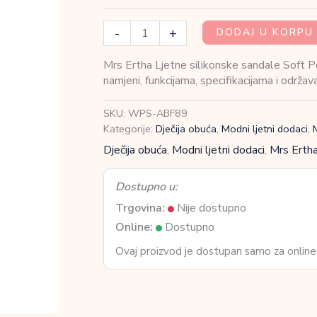
Mrs
-
+
DODAJ U KORPU
Ertha
Ljetne
Mrs Ertha Ljetne silikonske sandale Soft Pe
silikonske
namjeni, funkcijama, specifikacijama i održa
sandale
Soft
SKU:
WPS-ABF89
Peanut
Kategorije:
Dječija obuća
,
Modni ljetni dodaci
,
količina
Dječija obuća
,
Modni ljetni dodaci
,
Mrs Erth
Dostupno u:
Trgovina:
Nije dostupno
Online:
Dostupno
Ovaj proizvod je dostupan samo za online