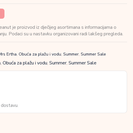
anut je proizvod iz dječijeg asortimana s informacijama o
vanju. Podaci su u nastavku organizovani radi lakšeg pregleda.
Mrs Ertha
,
Obuća za plažu i vodu
,
Summer
,
Summer Sale
a
,
Obuća za plažu i vodu
,
Summer
,
Summer Sale
 dostavu.