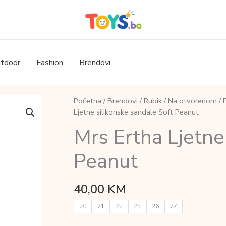
tdoor
Fashion
Brendovi
Početna
/
Brendovi
/
Rubik
/
Na otvorenom
/
Ljetne silikonske sandale Soft Peanut
Mrs Ertha Ljetne
Peanut
40,00
KM
20
21
22
25
26
27