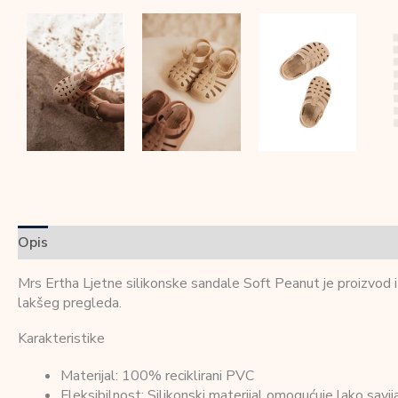
Opis
Dodatne informacije
Recenzije (0)
Mrs Ertha Ljetne silikonske sandale Soft Peanut je proizvod iz
lakšeg pregleda.
Karakteristike
Materijal: 100% reciklirani PVC
Fleksibilnost: Silikonski materijal omogućuje lako savij