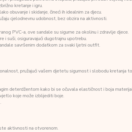
ižno kretanje i igru.
o obuvanje i skidanje, čineći ih idealnim za djecu.
ružaju cjelodnevnu udobnost, bez obzira na aktivnosti.
iranog PVC-a, ove sandale su sigurne za okolinu i zdravlje djece.
e i suši, osiguravajući dugotrajnu upotrebu.
sandale savršenim dodatkom za svaki ljetni outfit.
ionalnost, pružajući vašem djetetu sigurnost i slobodu kretanja 
gim deterdžentom kako bi se očuvala elastičnost i boja materija
jetlo koje može izblijediti boje.
.
rste aktivnosti na otvorenom.