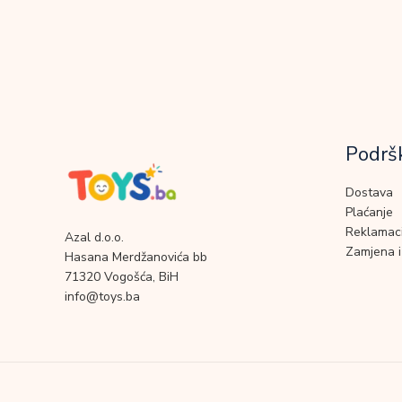
Podrš
Dostava
Plaćanje
Reklamaci
Azal d.o.o.
Zamjena i
Hasana Merdžanovića bb
71320 Vogošća, BiH
info@toys.ba