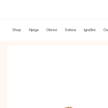
Skip
to
content
Shop
Njega
Obroci
Sobica
Igračke
Ou