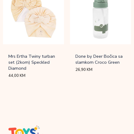
Mrs Ertha Twiny turban
Done by Deer Bočica sa
set (2kom) Speckled
slamkom Croco Green
Diamond
26,90
KM
44,00
KM