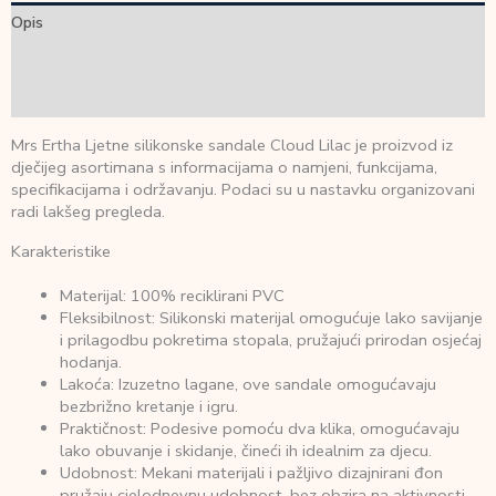
Opis
Dodatne informacije
Recenzije (0)
Mrs Ertha Ljetne silikonske sandale Cloud Lilac je proizvod iz
dječijeg asortimana s informacijama o namjeni, funkcijama,
specifikacijama i održavanju. Podaci su u nastavku organizovani
radi lakšeg pregleda.
Karakteristike
Materijal: 100% reciklirani PVC
Fleksibilnost: Silikonski materijal omogućuje lako savijanje
i prilagodbu pokretima stopala, pružajući prirodan osjećaj
hodanja.
Lakoća: Izuzetno lagane, ove sandale omogućavaju
bezbrižno kretanje i igru.
Praktičnost: Podesive pomoću dva klika, omogućavaju
lako obuvanje i skidanje, čineći ih idealnim za djecu.
Udobnost: Mekani materijali i pažljivo dizajnirani đon
pružaju cjelodnevnu udobnost, bez obzira na aktivnosti.