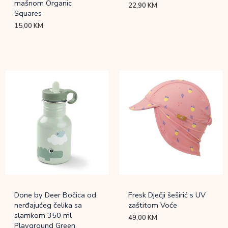
mašnom Organic
22,90
KM
Squares
15,00
KM
Done by Deer Bočica od
Fresk Dječji šeširić s UV
nerđajućeg čelika sa
zaštitom Voće
slamkom 350 ml
49,00
KM
Playground Green