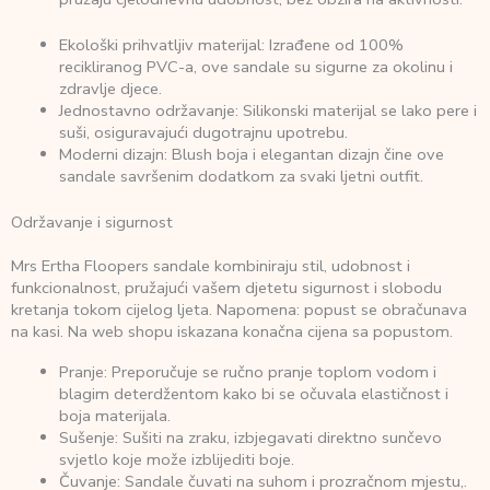
Ekološki prihvatljiv materijal: Izrađene od 100%
recikliranog PVC-a, ove sandale su sigurne za okolinu i
zdravlje djece.
Jednostavno održavanje: Silikonski materijal se lako pere i
suši, osiguravajući dugotrajnu upotrebu.
Moderni dizajn: Blush boja i elegantan dizajn čine ove
sandale savršenim dodatkom za svaki ljetni outfit.
Održavanje i sigurnost
Mrs Ertha Floopers sandale kombiniraju stil, udobnost i
funkcionalnost, pružajući vašem djetetu sigurnost i slobodu
kretanja tokom cijelog ljeta. Napomena: popust se obračunava
na kasi. Na web shopu iskazana konačna cijena sa popustom.
Pranje: Preporučuje se ručno pranje toplom vodom i
blagim deterdžentom kako bi se očuvala elastičnost i
boja materijala.
Sušenje: Sušiti na zraku, izbjegavati direktno sunčevo
svjetlo koje može izblijediti boje.
Čuvanje: Sandale čuvati na suhom i prozračnom mjestu,.