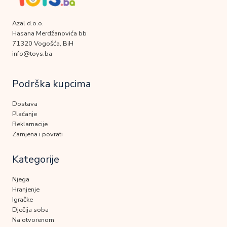
Azal d.o.o.
Hasana Merdžanovića bb
71320 Vogošća, BiH
info@toys.ba
Podrška kupcima
Dostava
Plaćanje
Reklamacije
Zamjena i povrati
Kategorije
Njega
Hranjenje
Igračke
Dječija soba
Na otvorenom