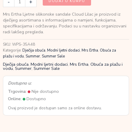
-
+
DODAJ U KORPU
Ertha
Ljetne
Mrs Ertha Ljetne silikonske sandale Cloud Lilac je proizvod iz
silikonske
dječijeg asortimana s informacijama o namjeni, funkcijama,
sandale
specifikacijama i održavanju. Podaci su u nastavku organizovani
Cloud
radi lakšeg pregleda.
Lilac
količina
SKU:
WPS-35A48
Kategorije:
Dječija obuća
,
Modni ljetni dodaci
,
Mrs Ertha
,
Obuća za
plažu i vodu
,
Summer
,
Summer Sale
Dječija obuća
,
Modni ljetni dodaci
,
Mrs Ertha
,
Obuća za plažu i
vodu
,
Summer
,
Summer Sale
Dostupno u:
Trgovina:
Nije dostupno
Online:
Dostupno
Ovaj proizvod je dostupan samo za online dostavu.