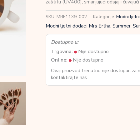
zaštitu (UV400), smanjujući odsjaj i čuvajući
SKU:
MRE1139-002
Kategorije:
Modni ljetn
Modni ljetni dodaci
,
Mrs Ertha
,
Summer
,
Sun
Dostupno u:
Trgovina:
Nije dostupno
Online:
Nije dostupno
Ovaj proizvod trenutno nije dostupan za
kontaktirajte nas.