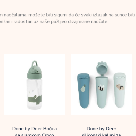
im naočalama, možete biti sigurni da će svaki izlazak na sunce bit
ižan i radostan uz naše pažljivo dizajnirane naočale.
Done by Deer Bočica
Done by Deer
sa slamkom Croco
silikonski kalupi za