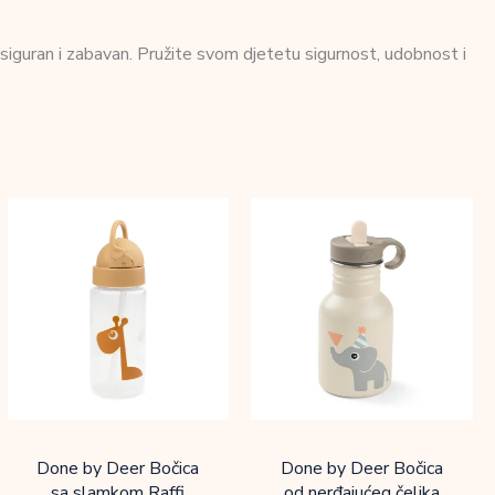
i siguran i zabavan. Pružite svom djetetu sigurnost, udobnost i
Done by Deer Bočica
Done by Deer Bočica
sa slamkom Raffi
od nerđajućeg čelika