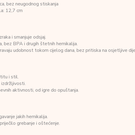
lica, bez neugodnog stiskanja
ela: 12,7 cm
raka i smanjuje odsjaj.
a, bez BPA i drugih štetnih hemikalija.
ravaju udobnost tokom cijelog dana, bez pritiska na osjetljive dij
tu i stil.
izdržljivosti.
vnih aktivnosti, od igre do opuštanja.
vanje jakih hemikalija.
priječilo grebanje i oštećenje.