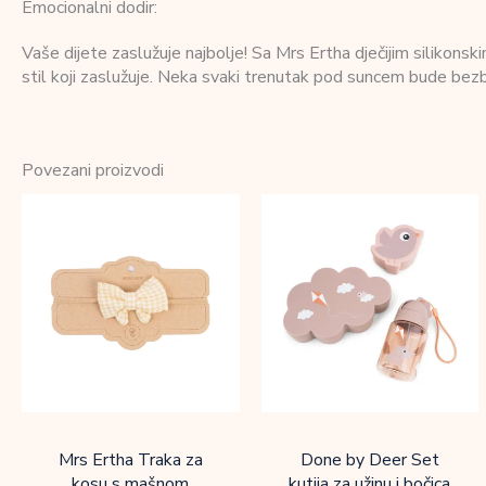
Emocionalni dodir:
Vaše dijete zaslužuje najbolje! Sa Mrs Ertha dječijim silikonsk
stil koji zaslužuje. Neka svaki trenutak pod suncem bude bezbr
Povezani proizvodi
Mrs Ertha Traka za
Done by Deer Set
kosu s mašnom
kutija za užinu i bočica