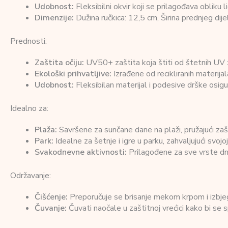
Udobnost:
Fleksibilni okvir koji se prilagođava obliku 
Dimenzije:
Dužina ručkica: 12,5 cm, Širina prednjeg dij
Prednosti:
Zaštita očiju:
UV50+ zaštita koja štiti od štetnih UV z
Ekološki prihvatljive:
Izrađene od recikliranih materijal
Udobnost:
Fleksibilan materijal i podesive drške osigu
Idealno za:
Plaža:
Savršene za sunčane dane na plaži, pružajući zašti
Park:
Idealne za šetnje i igre u parku, zahvaljujući svojoj 
Svakodnevne aktivnosti:
Prilagođene za sve vrste dne
Održavanje:
Čišćenje:
Preporučuje se brisanje mekom krpom i izbjega
Čuvanje:
Čuvati naočale u zaštitnoj vrećici kako bi se s