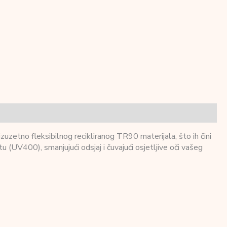
uzetno fleksibilnog recikliranog TR90 materijala, što ih čini
 (UV400), smanjujući odsjaj i čuvajući osjetljive oči vašeg