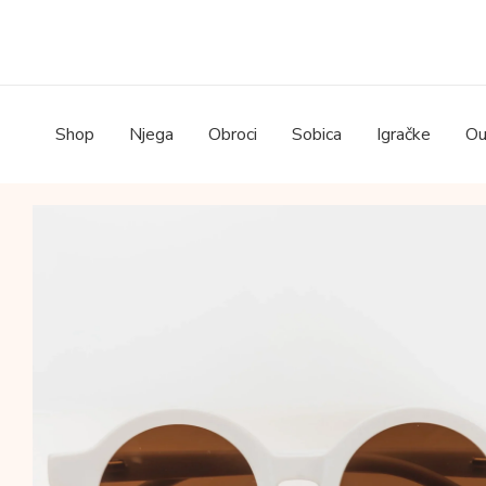
Skip
to
content
Shop
Njega
Obroci
Sobica
Igračke
Ou