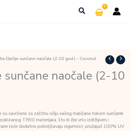
tha Dječije sunčane naočale (2-10 god.) – Coconut
e sunčane naočale (2-10
le su savršene za zaštitu očiju vašeg mališana tokom sunčanih
ikliranog TR90 materijala, što ih čini vrlo izdržljivim i
irane leće dodatno poboljšavaju sigurnost, pružajući 100% UV