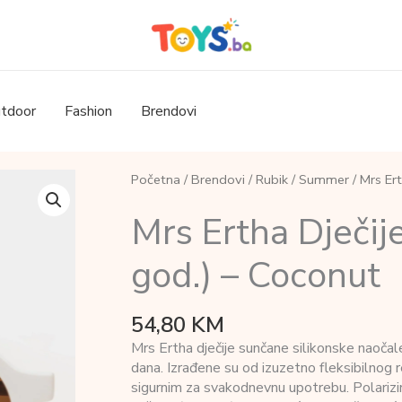
tdoor
Fashion
Brendovi
Početna
/
Brendovi
/
Rubik
/
Summer
/ Mrs Er
Mrs Ertha Dječij
god.) – Coconut
54,80
KM
Mrs Ertha dječije sunčane silikonske naoča
dana. Izrađene su od izuzetno fleksibilnog rec
sigurnim za svakodnevnu upotrebu. Polariz