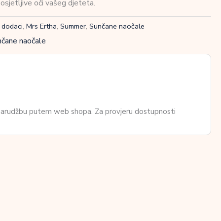
 osjetljive oči vašeg djeteta.
i dodaci
,
Mrs Ertha
,
Summer
,
Sunčane naočale
čane naočale
 narudžbu putem web shopa. Za provjeru dostupnosti