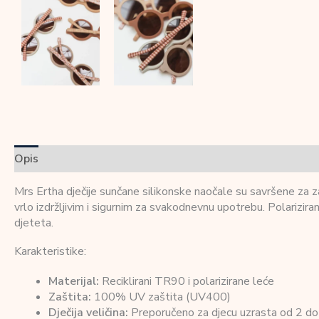
Opis
Dodatne informacije
Recenzije (0)
Mrs Ertha dječije sunčane silikonske naočale su savršene za za
vrlo izdržljivim i sigurnim za svakodnevnu upotrebu. Polarizir
djeteta.
Karakteristike:
Materijal:
Reciklirani TR90 i polarizirane leće
Zaštita:
100% UV zaštita (UV400)
Dječija veličina:
Preporučeno za djecu uzrasta od 2 do