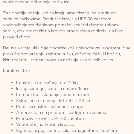
svakodnevno odlaganje kod kuće.
Za ugodniju vožnju, kolica imaju amortizaciju na prednjim i
zadnjim točkovima. Produživi krović s UPF 50 zaštitom i
vodoodbojnom tkaninom pomaže u zaštiti djeteta tokom
šetnje, dok prozorčić na kroviću omogućava roditelju da lako
provjeri dijete.
Deluxe verzija uključuje dodatke koji svakodnevnu upotrebu čine
praktičnijom: prednju zaštitnu ručku, držač za čašu ili bočicu,
kišnu zaštitu i rameni pojas za nošenje sklopljenih kolica.
Karakteristike
Koriste se od rođenja do 22 kg
Integrisano gnijezdo za novorođenče
Kompaktno sklapanje jednom rukom
Sklopljene dimenzije: 56 x 44 x 23 cm
Podesivi naslon i oslonac za noge
Amortizacija na prednjim i zadnjim točkovima
Produživi krović s UPF 50 zaštitom
Vodoodbojna tkanina krovića
Sigurnosni pojas u 5 tačaka s magnetnom kopčom