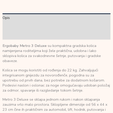
Opis
Dodatne informacije
Recenzije (0)
Ergobaby Metro 3 Deluxe
su kompaktna gradska kolica
namijenjena roditeljima koji žele praktična, udobna i lako
sklopiva kolica za svakodnevne šetnje, putovanja i gradske
obaveze.
Kolica se mogu koristiti od rođenja do 22 kg. Zahvaljujući
integrisanom gnijezdu za novorođenče, pogodna su za
upotrebu od prvih dana, bez potrebe za dodatnom košarom.
Podesivi naslon i oslonac za noge omogućavaju udoban položaj
za odmor, spavanje ili razgledanje tokom šetnje.
Metro 3 Deluxe se sklapa jednom rukom i nakon sklapanja
zauzima vrlo malo prostora. Sklopljene dimenzije od 56 x 44 x
23 cm čine ih praktičnim za automobil, lift, hodnik, putovanja i