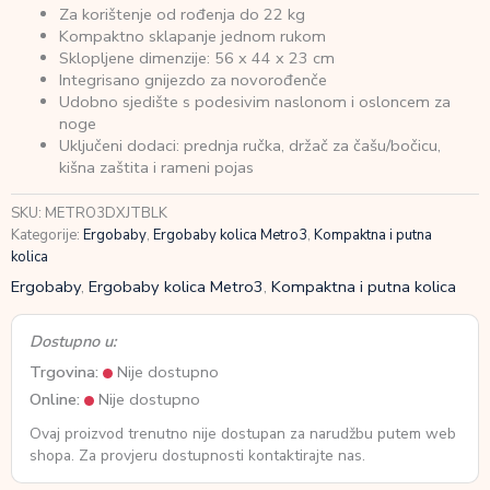
Za korištenje od rođenja do 22 kg
Kompaktno sklapanje jednom rukom
Sklopljene dimenzije: 56 x 44 x 23 cm
Integrisano gnijezdo za novorođenče
Udobno sjedište s podesivim naslonom i osloncem za
noge
Uključeni dodaci: prednja ručka, držač za čašu/bočicu,
kišna zaštita i rameni pojas
SKU:
METRO3DXJTBLK
Kategorije:
Ergobaby
,
Ergobaby kolica Metro3
,
Kompaktna i putna
kolica
Ergobaby
,
Ergobaby kolica Metro3
,
Kompaktna i putna kolica
Dostupno u:
Trgovina:
Nije dostupno
Online:
Nije dostupno
Ovaj proizvod trenutno nije dostupan za narudžbu putem web
shopa. Za provjeru dostupnosti kontaktirajte nas.