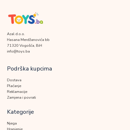
Azal d.o.o.
Hasana Merdžanovića bb
71320 Vogošća, BiH
info@toys.ba
Podrška kupcima
Dostava
Plaćanje
Reklamacije
Zamjena i povrati
Kategorije
Njega
Hranjenje