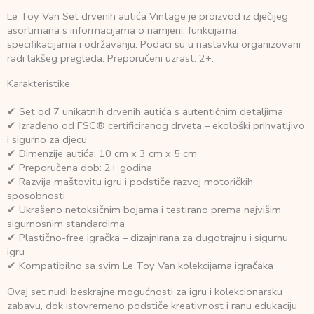
Le Toy Van Set drvenih autića Vintage je proizvod iz dječijeg
asortimana s informacijama o namjeni, funkcijama,
specifikacijama i održavanju. Podaci su u nastavku organizovani
radi lakšeg pregleda. Preporučeni uzrast: 2+.
Karakteristike
✔ Set od 7 unikatnih drvenih autića s autentičnim detaljima
✔ Izrađeno od FSC® certificiranog drveta – ekološki prihvatljivo
i sigurno za djecu
✔ Dimenzije autića: 10 cm x 3 cm x 5 cm
✔ Preporučena dob: 2+ godina
✔ Razvija maštovitu igru i podstiče razvoj motoričkih
sposobnosti
✔ Ukrašeno netoksičnim bojama i testirano prema najvišim
sigurnosnim standardima
✔ Plastično-free igračka – dizajnirana za dugotrajnu i sigurnu
igru
✔ Kompatibilno sa svim Le Toy Van kolekcijama igračaka
Ovaj set nudi beskrajne mogućnosti za igru i kolekcionarsku
zabavu, dok istovremeno podstiče kreativnost i ranu edukaciju