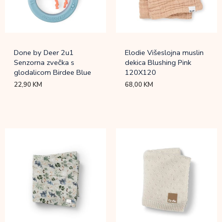
Done by Deer 2u1
Elodie Višeslojna muslin
Senzorna zvečka s
dekica Blushing Pink
glodalicom Birdee Blue
120X120
22,90
KM
68,00
KM