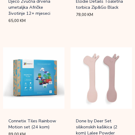
Djeco Zvučna drvena
Elodie Details Toaletna
umetaljka Afričke
torbica Zip&Go Black
životinje 12+ mjeseci
78,00
KM
65,00
KM
Connetix Tiles Rainbow
Done by Deer Set
Motion set (24 kom)
silikonskih kašikica (2
kom) Lalee Powder
89,00
KM