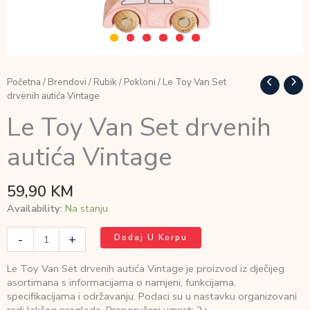
Početna
/
Brendovi
/
Rubik
/
Pokloni
/ Le Toy Van Set
drvenih autića Vintage
Le Toy Van Set drvenih
autića Vintage
59,90
KM
Availability:
Na stanju
Le
-
+
Dodaj U Korpu
Toy
Van
Le Toy Van Set drvenih autića Vintage je proizvod iz dječijeg
Set
asortimana s informacijama o namjeni, funkcijama,
drvenih
specifikacijama i održavanju. Podaci su u nastavku organizovani
autića