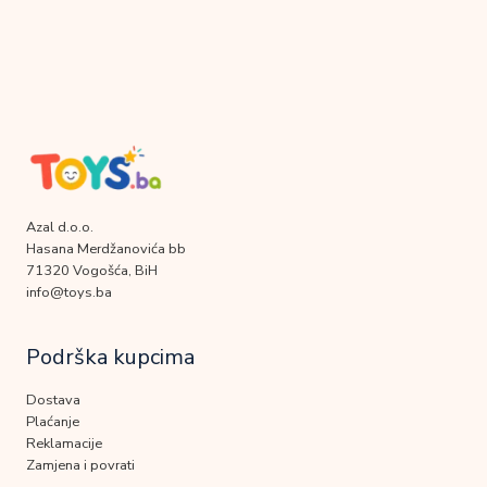
Azal d.o.o.
Hasana Merdžanovića bb
71320 Vogošća, BiH
info@toys.ba
Podrška kupcima
Dostava
Plaćanje
Reklamacije
Zamjena i povrati