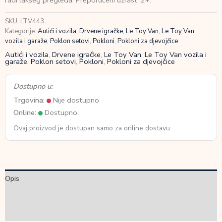
radi lakšeg pregleda. Preporučeni uzrast: 2+.
Vintage
količina
SKU:
LTV443
Kategorije:
Autići i vozila
,
Drvene igračke
,
Le Toy Van
,
Le Toy Van
vozila i garaže
,
Poklon setovi
,
Pokloni
,
Pokloni za djevojčice
Autići i vozila
,
Drvene igračke
,
Le Toy Van
,
Le Toy Van vozila i
garaže
,
Poklon setovi
,
Pokloni
,
Pokloni za djevojčice
Dostupno u:
Trgovina:
Nije dostupno
Online:
Dostupno
Ovaj proizvod je dostupan samo za online dostavu.
Opis
Dodatne informacije
Recenzije (0)