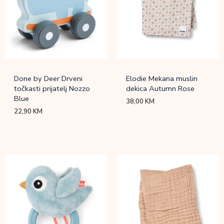
Done by Deer Drveni
Elodie Mekana muslin
točkasti prijatelj Nozzo
dekica Autumn Rose
Blue
38,00
KM
22,90
KM