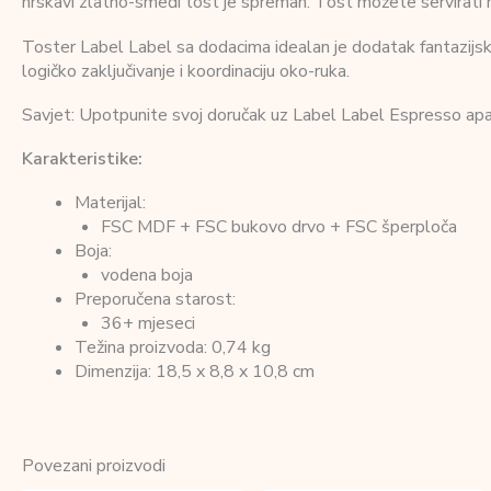
hrskavi zlatno-smeđi tost je spreman. Tost možete servirati n
Toster Label Label sa dodacima idealan je dodatak fantazijskoj 
logičko zaključivanje i koordinaciju oko-ruka.
Savjet: Upotpunite svoj doručak uz Label Label Espresso apa
Karakteristike:
Materijal:
FSC MDF + FSC bukovo drvo + FSC šperploča
Boja:
vodena boja
Preporučena starost:
36+ mjeseci
Težina proizvoda: 0,74 kg
Dimenzija: 18,5 x 8,8 x 10,8 cm
Povezani proizvodi