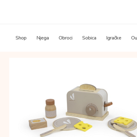
Skip
to
content
Shop
Njega
Obroci
Sobica
Igračke
Ou