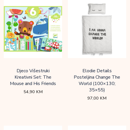
Djeco Višestruki
Elodie Details
Kreativni Set: The
Posteljina Change The
Mouse and His Friends
World (100×130;
35×55)
54,90
KM
97,00
KM