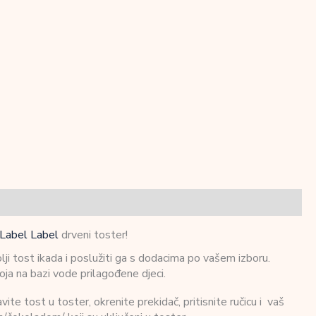
Label Label
drveni toster!
ji tost ikada i poslužiti ga s dodacima po vašem izboru.
ja na bazi vode prilagođene djeci.
e tost u toster, okrenite prekidač, pritisnite ručicu i vaš