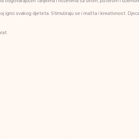
a odgovarajućim tanjirima i noževima sa sirom, puterom i džemom/
igrici svakog djeteta. Stimuliraju se i mašta i kreativnost. Djeca 
rat.