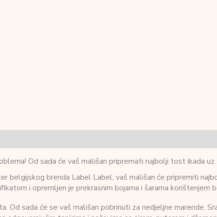
blema! Od sada će vaš mališan pripremati najbolji tost ikada uz
er belgijskog brenda Label Label, vaš mališan će pripremiti najbol
fikatom i opremljen je prekrasnim bojama i šarama korištenjem bo
 Od sada će se vaš mališan pobrinuti za nedjeljne marende. Sravit