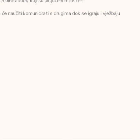
čokoladom/ koji su uključeni u toster.
će naučiti komunicirati s drugima dok se igraju i vježbaju