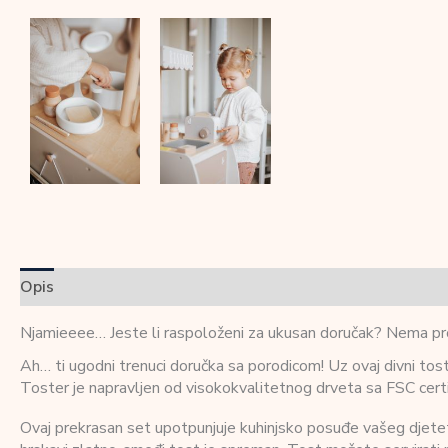
Opis
Dodatne informacije
Recenzije (0)
Njamieeee… Jeste li raspoloženi za ukusan doručak? Nema pro
Ah… ti ugodni trenuci doručka sa porodicom! Uz ovaj divni tost
Toster je napravljen od visokokvalitetnog drveta sa FSC certi
Ovaj prekrasan set upotpunjuje kuhinjsko posuđe vašeg djeteta.