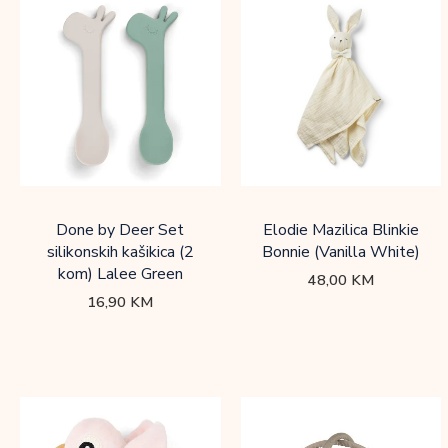
Done by Deer Set
Elodie Mazilica Blinkie
silikonskih kašikica (2
Bonnie (Vanilla White)
kom) Lalee Green
48,00
KM
16,90
KM