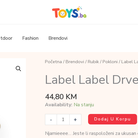
tdoor
Fashion
Brendovi
Početna
/
Brendovi
/
Rubik
/
Pokloni
/ Label L
Label Label Drve
44,80
KM
Availability:
Na stanju
Label
-
+
Dodaj U Korpu
Label
Drveni
Njamieeee… Jeste li raspoloženi za ukusan
toster