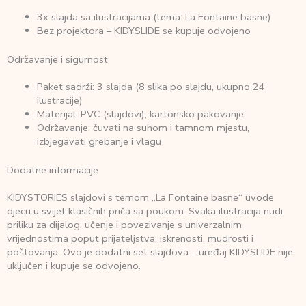
3x slajda sa ilustracijama (tema: La Fontaine basne)
Bez projektora – KIDYSLIDE se kupuje odvojeno
Održavanje i sigurnost
Paket sadrži: 3 slajda (8 slika po slajdu, ukupno 24
ilustracije)
Materijal: PVC (slajdovi), kartonsko pakovanje
Održavanje: čuvati na suhom i tamnom mjestu,
izbjegavati grebanje i vlagu
Dodatne informacije
KIDYSTORIES slajdovi s temom „La Fontaine basne“ uvode
djecu u svijet klasičnih priča sa poukom. Svaka ilustracija nudi
priliku za dijalog, učenje i povezivanje s univerzalnim
vrijednostima poput prijateljstva, iskrenosti, mudrosti i
poštovanja. Ovo je dodatni set slajdova – uređaj KIDYSLIDE nije
uključen i kupuje se odvojeno.