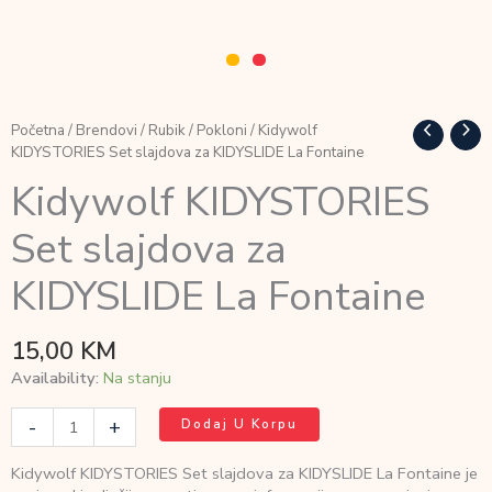
Početna
/
Brendovi
/
Rubik
/
Pokloni
/ Kidywolf
KIDYSTORIES Set slajdova za KIDYSLIDE La Fontaine
Kidywolf KIDYSTORIES
Set slajdova za
KIDYSLIDE La Fontaine
15,00
KM
Availability:
Na stanju
Kidywolf
-
+
Dodaj U Korpu
KIDYSTORIES
Set
Kidywolf KIDYSTORIES Set slajdova za KIDYSLIDE La Fontaine je
slajdova