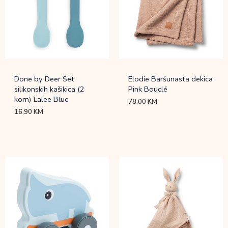
Done by Deer Set
Elodie Baršunasta dekica
silikonskih kašikica (2
Pink Bouclé
kom) Lalee Blue
78,00
KM
16,90
KM