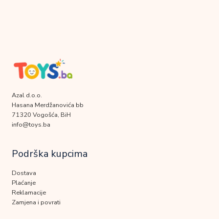
Azal d.o.o.
Hasana Merdžanovića bb
71320 Vogošća, BiH
info@toys.ba
Podrška kupcima
Dostava
Plaćanje
Reklamacije
Zamjena i povrati