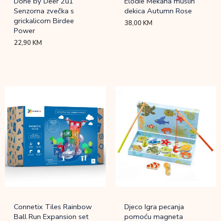
Done by Deer 2u1
Elodie Mekana muslin
Senzorna zvečka s
dekica Autumn Rose
grickalicom Birdee
38,00
KM
Power
22,90
KM
Connetix Tiles Rainbow
Djeco Igra pecanja
Ball Run Expansion set
pomoću magneta