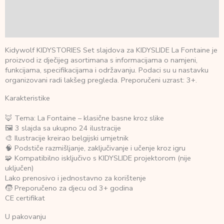
Dodatne informacije
Recenzije (0)
Kidywolf KIDYSTORIES Set slajdova za KIDYSLIDE La Fontaine je
proizvod iz dječijeg asortimana s informacijama o namjeni,
funkcijama, specifikacijama i održavanju. Podaci su u nastavku
organizovani radi lakšeg pregleda. Preporučeni uzrast: 3+.
Karakteristike
🦊 Tema: La Fontaine – klasične basne kroz slike
🖼️ 3 slajda sa ukupno 24 ilustracije
🎨 Ilustracije kreirao belgijski umjetnik
🧠 Podstiče razmišljanje, zaključivanje i učenje kroz igru
🧩 Kompatibilno isključivo s KIDYSLIDE projektorom (nije
uključen)
Lako prenosivo i jednostavno za korištenje
🧒 Preporučeno za djecu od 3+ godina
CE certifikat
U pakovanju