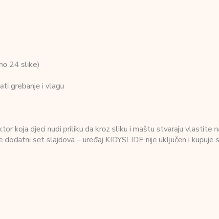
pno 24 slike)
ti grebanje i vlagu
koja djeci nudi priliku da kroz sliku i maštu stvaraju vlastite nar
e dodatni set slajdova – uređaj KIDYSLIDE nije uključen i kupuje 