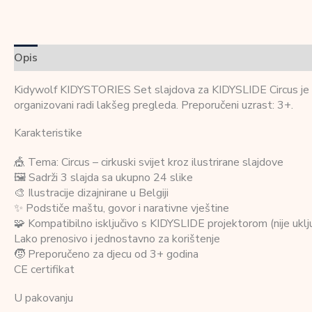
Opis
Dodatne informacije
Recenzije (0)
Kidywolf KIDYSTORIES Set slajdova za KIDYSLIDE Circus je proi
organizovani radi lakšeg pregleda. Preporučeni uzrast: 3+.
Karakteristike
🎪 Tema: Circus – cirkuski svijet kroz ilustrirane slajdove
🖼️ Sadrži 3 slajda sa ukupno 24 slike
🎨 Ilustracije dizajnirane u Belgiji
✨ Podstiče maštu, govor i narativne vještine
🧩 Kompatibilno isključivo s KIDYSLIDE projektorom (nije uklj
Lako prenosivo i jednostavno za korištenje
🧒 Preporučeno za djecu od 3+ godina
CE certifikat
U pakovanju