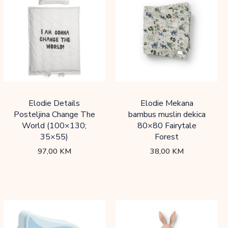
Elodie Details
Elodie Mekana
Posteljina Change The
bambus muslin dekica
World (100×130;
80×80 Fairytale
35×55)
Forest
97,00
KM
38,00
KM