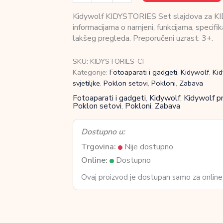
KIDYSTORIES
Set
Kidywolf KIDYSTORIES Set slajdova za KIDY
slajdova
informacijama o namjeni, funkcijama, specifi
za
lakšeg pregleda. Preporučeni uzrast: 3+.
KIDYSLIDE
Circus
SKU:
KIDYSTORIES-CI
količina
Kategorije:
Fotoaparati i gadgeti
,
Kidywolf
,
Kid
svjetiljke
,
Poklon setovi
,
Pokloni
,
Zabava
Fotoaparati i gadgeti
,
Kidywolf
,
Kidywolf pr
Poklon setovi
,
Pokloni
,
Zabava
Dostupno u:
Trgovina:
Nije dostupno
Online:
Dostupno
Ovaj proizvod je dostupan samo za online