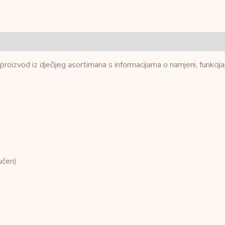
zvod iz dječijeg asortimana s informacijama o namjeni, funkcijam
učen)