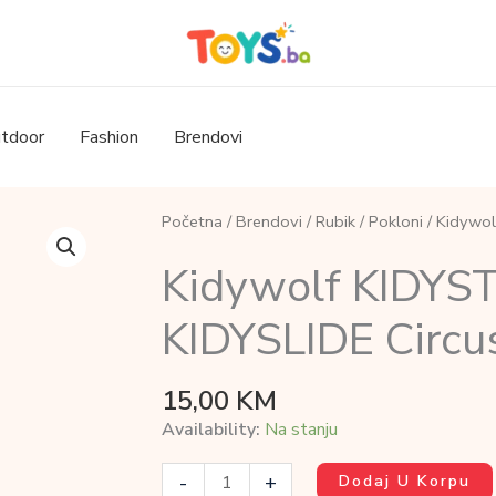
tdoor
Fashion
Brendovi
Početna
/
Brendovi
/
Rubik
/
Pokloni
/ Kidywol
Kidywolf KIDYST
KIDYSLIDE Circu
15,00
KM
Availability:
Na stanju
Kidywolf
-
+
Dodaj U Korpu