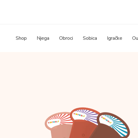
Skip
to
content
Shop
Njega
Obroci
Sobica
Igračke
Ou