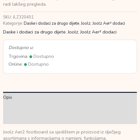
količina
radi lakšeg pregleda.
SKU:
JLZ320401
Kategorije:
Daske i dodaci za drugo dijete
,
Joolz
,
Joolz Aer² dodaci
Daske i dodaci za drugo dijete
,
Joolz
,
Joolz Aer² dodaci
Dostupno u:
Trgovina:
Dostupno
Online:
Dostupno
Opis
Dodatne informacije
Recenzije (0)
Joolz Aer2 footboard sa sjedištem je proizvod iz dječijeg
asortimana s informacijama o namjeni, funkcijama,