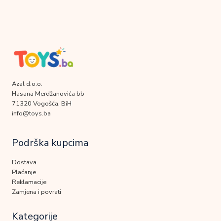
Azal d.o.o.
Hasana Merdžanovića bb
71320 Vogošća, BiH
info@toys.ba
Podrška kupcima
Dostava
Plaćanje
Reklamacije
Zamjena i povrati
Kategorije