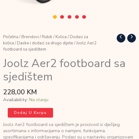
Početna
/
Brendovi
/
Rubik
/
Kolica
/
Dodaci za
kolica
/
Daske i dodaci za drugo dijete
/ Joolz Aer2
footboard sa sjedištem
Joolz Aer2 footboard sa
sjedištem
228,00
KM
Availability:
Na stanju
Joolz
Dodaj U Korpu
Aer2
footboard
Joolz Aer2 footboard sa sjedištem je proizvod iz dječijeg
sa
asortimana s informacijama o namjeni, funkcijama,
sjedištem
specifikacijama i održavanju. Podaci su u nastavku organizovani