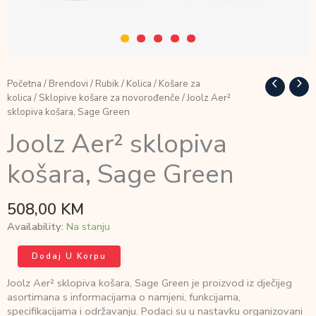
Početna
/
Brendovi
/
Rubik
/
Kolica
/
Košare za
kolica
/
Sklopive košare za novorođenče
/ Joolz Aer²
sklopiva košara, Sage Green
Joolz Aer² sklopiva
košara, Sage Green
508,00
KM
Availability:
Na stanju
Joolz
Dodaj U Korpu
Aer²
sklopiva
Joolz Aer² sklopiva košara, Sage Green je proizvod iz dječijeg
košara,
asortimana s informacijama o namjeni, funkcijama,
Sage
specifikacijama i održavanju. Podaci su u nastavku organizovani