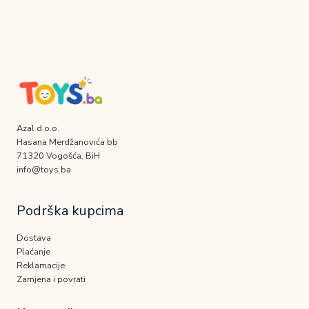
Azal d.o.o.
Hasana Merdžanovića bb
71320 Vogošća, BiH
info@toys.ba
Podrška kupcima
Dostava
Plaćanje
Reklamacije
Zamjena i povrati