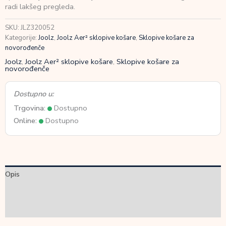
Green
radi lakšeg pregleda.
količina
SKU:
JLZ320052
Kategorije:
Joolz
,
Joolz Aer² sklopive košare
,
Sklopive košare za
novorođenče
Joolz
,
Joolz Aer² sklopive košare
,
Sklopive košare za
novorođenče
Dostupno u:
Trgovina:
Dostupno
Online:
Dostupno
Opis
Dodatne informacije
Recenzije (0)