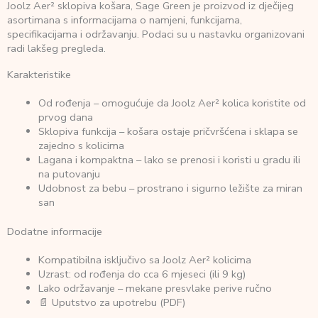
Joolz Aer² sklopiva košara, Sage Green je proizvod iz dječijeg
asortimana s informacijama o namjeni, funkcijama,
specifikacijama i održavanju. Podaci su u nastavku organizovani
radi lakšeg pregleda.
Karakteristike
Od rođenja – omogućuje da Joolz Aer² kolica koristite od
prvog dana
Sklopiva funkcija – košara ostaje pričvršćena i sklapa se
zajedno s kolicima
Lagana i kompaktna – lako se prenosi i koristi u gradu ili
na putovanju
Udobnost za bebu – prostrano i sigurno ležište za miran
san
Dodatne informacije
Kompatibilna isključivo sa Joolz Aer² kolicima
Uzrast: od rođenja do cca 6 mjeseci (ili 9 kg)
Lako održavanje – mekane presvlake perive ručno
📄 Uputstvo za upotrebu (PDF)