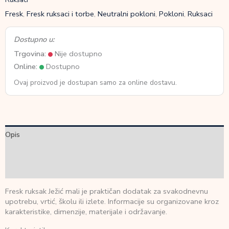
Fresk
,
Fresk ruksaci i torbe
,
Neutralni pokloni
,
Pokloni
,
Ruksaci
Dostupno u:
Trgovina:
Nije dostupno
Online:
Dostupno
Ovaj proizvod je dostupan samo za online dostavu.
Opis
Dodatne informacije
Recenzije (0)
Fresk ruksak Ježić mali je praktičan dodatak za svakodnevnu
upotrebu, vrtić, školu ili izlete. Informacije su organizovane kroz
karakteristike, dimenzije, materijale i održavanje.