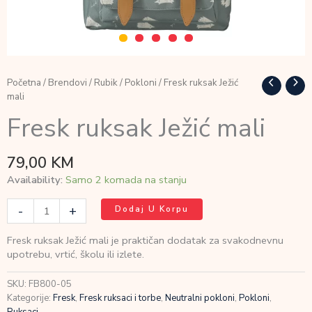
Početna
/
Brendovi
/
Rubik
/
Pokloni
/ Fresk ruksak Ježić
mali
Fresk ruksak Ježić mali
79,00
KM
Availability:
Samo 2 komada na stanju
Fresk
-
+
Dodaj U Korpu
ruksak
Ježić
Fresk ruksak Ježić mali je praktičan dodatak za svakodnevnu
mali
upotrebu, vrtić, školu ili izlete.
količina
SKU:
FB800-05
Kategorije:
Fresk
,
Fresk ruksaci i torbe
,
Neutralni pokloni
,
Pokloni
,
Ruksaci