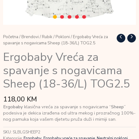
Početna
/
Brendovi
/
Rubik
/
Pokloni
/ Ergobaby Vreća za
spavanje s nogavicama Sheep (18-36/L) TOG2.5
Ergobaby Vreća za
spavanje s nogavicama
Sheep (18-36/L) TOG2.5
118,00
KM
Ergobaby
klasična vreća za spavanje s nogavicama “
Sheep
”
podesiva je dekica izrađena od ultra mekog i prozračnog 100%-
nog pamuka koja vašem djetetu pruža duži i mirniji san.
SKU:
SLBLGSHEEP2
Kategorije:
Ergobaby
,
Ergobaby vreće za spavanje
,
Neutralni pokloni
,