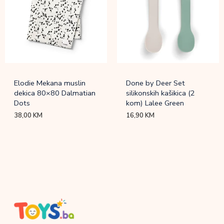
Elodie Mekana muslin
Done by Deer Set
dekica 80×80 Dalmatian
silikonskih kašikica (2
Dots
kom) Lalee Green
38,00
KM
16,90
KM