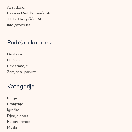
Azal d.o.o.
Hasana Merdžanovića bb
71320 Vogošća, BiH
info@toys.ba
Podrška kupcima
Dostava
Plaćanje
Reklamacije
Zamjena i povrati
Kategorije
Njega
Hranjenje
Igračke
Dječija soba
Na otvorenom
Moda