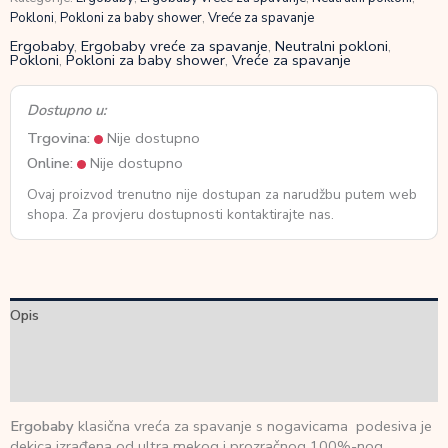
Pokloni
,
Pokloni za baby shower
,
Vreće za spavanje
Ergobaby
,
Ergobaby vreće za spavanje
,
Neutralni pokloni
,
Pokloni
,
Pokloni za baby shower
,
Vreće za spavanje
Dostupno u:
Trgovina:
Nije dostupno
Online:
Nije dostupno
Ovaj proizvod trenutno nije dostupan za narudžbu putem web
shopa. Za provjeru dostupnosti kontaktirajte nas.
Opis
Dodatne informacije
Recenzije (0)
Ergobaby
klasična vreća za spavanje s nogavicama podesiva je
dekica izrađena od ultra mekog i prozračnog 100%-nog