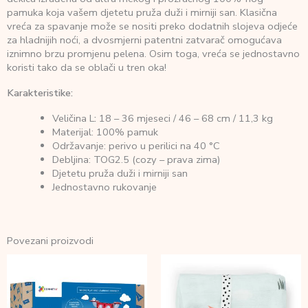
pamuka koja vašem djetetu pruža duži i mirniji san. Klasična
vreća za spavanje može se nositi preko dodatnih slojeva odjeće
za hladnijih noći, a dvosmjerni patentni zatvarač omogućava
iznimno brzu promjenu pelena. Osim toga, vreća se jednostavno
koristi tako da se oblači u tren oka!
Karakteristike:
Veličina L
:
18 – 36 mjeseci / 46 – 68 cm / 11,3 kg
Materijal: 100% pamuk
Održavanje: perivo u perilici na 40 °C
Debljina: TOG2.5 (cozy – prava zima)
Djetetu pruža duži i mirniji san
Jednostavno rukovanje
Povezani proizvodi