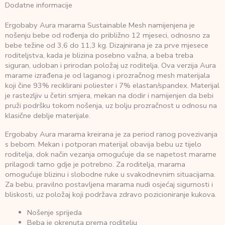
Dodatne informacije
Ergobaby Aura marama Sustainable Mesh namijenjena je
nošenju bebe od rođenja do približno 12 mjeseci, odnosno za
bebe težine od 3,6 do 11,3 kg. Dizajnirana je za prve mjesece
roditeljstva, kada je blizina posebno važna, a beba treba
siguran, udoban i prirodan položaj uz roditelja. Ova verzija Aura
marame izrađena je od laganog i prozračnog mesh materijala
koji čine 93% reciklirani poliester i 7% elastan/spandex. Materijal
je rastezljiv u četiri smjera, mekan na dodir i namijenjen da bebi
pruži podršku tokom nošenja, uz bolju prozračnost u odnosu na
klasične deblje materijale.
Ergobaby Aura marama kreirana je za period ranog povezivanja
s bebom. Mekan i potporan materijal obavija bebu uz tijelo
roditelja, dok način vezanja omogućuje da se napetost marame
prilagodi tamo gdje je potrebno. Za roditelja, marama
omogućuje blizinu i slobodne ruke u svakodnevnim situacijama.
Za bebu, pravilno postavljena marama nudi osjećaj sigurnosti i
bliskosti, uz položaj koji podržava zdravo pozicioniranje kukova.
Nošenje sprijeda
Beba je okrenuta prema roditelju