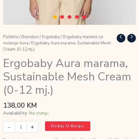
Početna
/
Brendovi
/
Ergobaby
/
Ergobaby marame za
nošenje Aura
/ Ergobaby Aura marama, Sustainable Mesh
Cream (0-12 mj.)
Ergobaby Aura marama,
Sustainable Mesh Cream
(0-12 mj.)
138,00
KM
Availability:
Na stanju
Ergobaby
-
+
Dodaj U Korpu
Aura
marama,