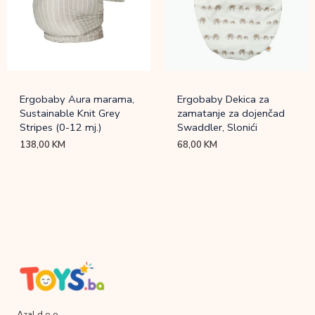
Ergobaby Aura marama,
Ergobaby Dekica za
Sustainable Knit Grey
zamatanje za dojenčad
Stripes (0-12 mj.)
Swaddler, Slonići
138,00
KM
68,00
KM
Azal d.o.o.