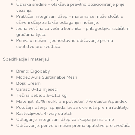
Oznaka sredine – olakšava pravilno pozicioniranje prije
vezanja.
Praktičan integrisani džep – marama se može složiti u
ušiveni džep za lakše odlaganje i nošenje.
Jedna veličina za većinu korisnika – prilagodljiva različitim
građama tijela.
Periva u mašini – jednostavno održavanje prema
uputstvu proizvođača.
Specifikacije i materijali
Brend: Ergobaby
Model: Aura Sustainable Mesh
Boja: Cream
Uzrast: 0–12 mjeseci
Težina bebe: 3,6–11,3 kg
Materijal: 93% reciklirani poliester, 7% elastan/spandex
Položaj nošenja: sprijeda, beba okrenuta prema roditelju
Rastezljivost: 4-way stretch
Odlaganje: integrisani džep za sklapanje marame
Održavanje: perivo u mašini prema uputstvu proizvođača