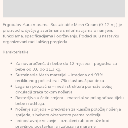
Dodatne informacije
Recenzije (0)
Ergobaby Aura marama, Sustainable Mesh Cream (0-12 mj.) je
proizvod iz dječijeg asortimana s informacijama o namjeni,
funkcijama, specifikacijama i održavanju. Podaci su u nastavku
organizovani radi lakšeg pregleda.
Karakteristike
Za novorođenčad i bebe do 12 mjeseci – pogodna za
bebe od 3,6 do 11,3 kg.
Sustainable Mesh materijal – izrađena od 93%
recikliranog poliestera i 7% elastana/spandexa.
Lagana i prozračna – mesh struktura pomaže boljoj
cirkulaciji zraka tokom nošenja.
Rastezljiva u četiri smjera – materijal se prilagođava tijelu
bebe i roditelja.
Nošenje sprijeda – predviđen za klasični položaj nošenja
sprijeda, s bebom okrenutom prema roditelju.
Jednostavnije vezanje – označeni rub pomaže kod
pravilnog postavljanja i zatezanja marame.