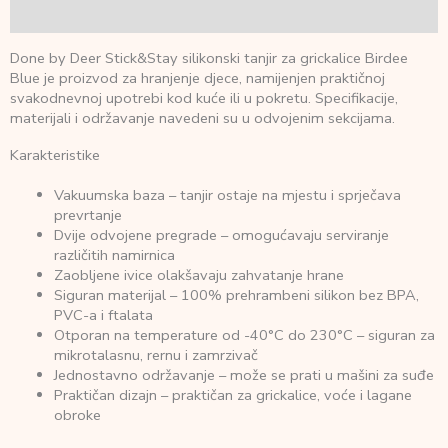
Recenzije (0)
Done by Deer Stick&Stay silikonski tanjir za grickalice Birdee
Blue je proizvod za hranjenje djece, namijenjen praktičnoj
svakodnevnoj upotrebi kod kuće ili u pokretu. Specifikacije,
materijali i održavanje navedeni su u odvojenim sekcijama.
Karakteristike
Vakuumska baza – tanjir ostaje na mjestu i sprječava
prevrtanje
Dvije odvojene pregrade – omogućavaju serviranje
različitih namirnica
Zaobljene ivice olakšavaju zahvatanje hrane
Siguran materijal – 100% prehrambeni silikon bez BPA,
PVC-a i ftalata
Otporan na temperature od -40°C do 230°C – siguran za
mikrotalasnu, rernu i zamrzivač
Jednostavno održavanje – može se prati u mašini za suđe
Praktičan dizajn – praktičan za grickalice, voće i lagane
obroke