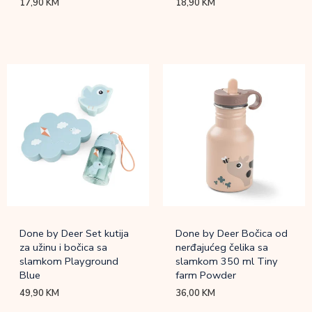
17,90
KM
18,90
KM
Done by Deer Set kutija
Done by Deer Bočica od
za užinu i bočica sa
nerđajućeg čelika sa
slamkom Playground
slamkom 350 ml Tiny
Blue
farm Powder
49,90
KM
36,00
KM