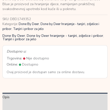
Stick&Stay
Blue je proizvod za hranjenje djece, namijenjen praktičnoj
silikonski
svakodnevnoj upotrebi kod kuće ili u pokretu.
tanjir
za
SKU:
DBD1749352
grickalice
Kategorije:
Done By Deer
,
Done by Deer hranjenje - tanjiri, zdjelice i
Birdee
pribor
,
Tanjiri i pribor za jelo
Blue
Done By Deer
,
Done by Deer hranjenje - tanjiri, zdjelice i pribor
,
količina
Tanjiri i pribor za jelo
Dostupno u:
Trgovina:
Nije dostupno
Online:
Dostupno
Ovaj proizvod je dostupan samo za online dostavu.
Opis
Dodatne informacije