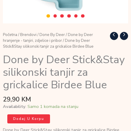
Početna
/
Brendovi
/
Done By Deer
/
Done by Deer
hranjenje - tanjiri, zdjelice i pribor
/ Done by Deer
Stick&Stay silikonski tanjir za grickalice Birdee Blue
Done by Deer Stick&Stay
silikonski tanjir za
grickalice Birdee Blue
29,90
KM
Availability:
Samo 1 komada na stanju
Done
Dodaj U Korpu
by
Deer
Done by Deer Stick&Stay silikonski tanjir za grickalice Birdee