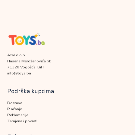
Azal d.o.o.
Hasana Merdžanovića bb
71320 Vogošća, BiH
info@toys.ba
Podrška kupcima
Dostava
Plaćanje
Reklamacije
Zamjena i povrati