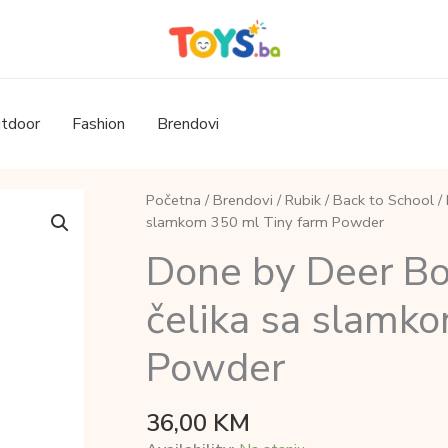
tdoor
Fashion
Brendovi
Početna
/
Brendovi
/
Rubik
/
Back to School
/ 
slamkom 350 ml Tiny farm Powder
Done by Deer Bo
čelika sa slamk
Powder
36,00
KM