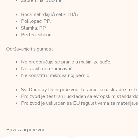
Zapremina: 350 ml.
Boca: nehrđajući čelik 18/8.
Poklopac: PP.
Slamka: PP.
Prsten: silikon.
Održavanje i sigurnost
Ne preporučuje se pranje u mašini za suđe.
Ne stavljati u zamrzivač.
Ne koristiti u mikrovalnoj pećnici.
Svi Done by Deer proizvodi testirani su u skladu sa str
Proizvod je testiran i usklađen sa evropskim standa
Proizvod je usklađen sa EU regulativama za materija
Povezani proizvodi