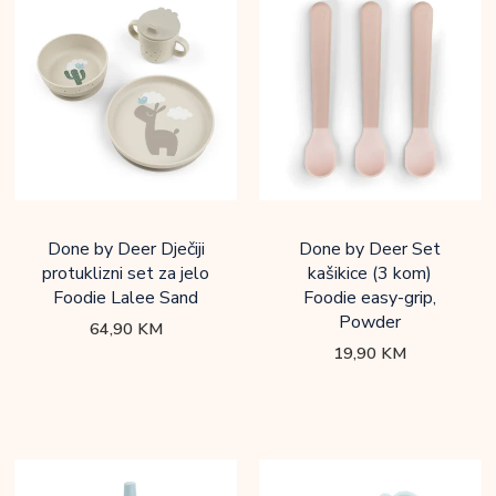
Done by Deer Dječiji
Done by Deer Set
protuklizni set za jelo
kašikice (3 kom)
Foodie Lalee Sand
Foodie easy-grip,
Powder
64,90
KM
19,90
KM