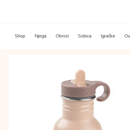
Skip
to
content
Shop
Njega
Obroci
Sobica
Igračke
Ou