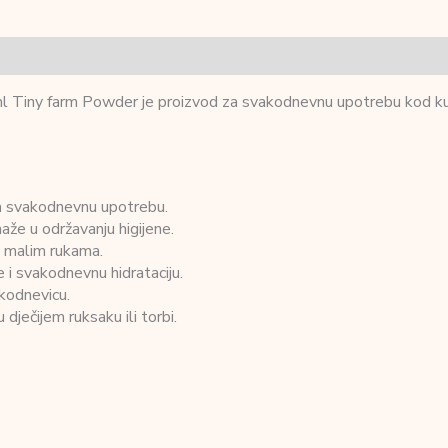
iny farm Powder je proizvod za svakodnevnu upotrebu kod kuće, u
 za svakodnevnu upotrebu.
aže u održavanju higijene.
e malim rukama.
 i svakodnevnu hidrataciju.
akodnevicu.
dječijem ruksaku ili torbi.