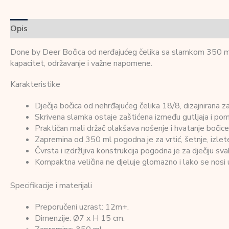
Opis
Dodatne informacije
Recenzije (0)
Done by Deer Bočica od nerđajućeg čelika sa slamkom 350 ml T
kapacitet, održavanje i važne napomene.
Karakteristike
Dječija bočica od nehrđajućeg čelika 18/8, dizajnirana
Skrivena slamka ostaje zaštićena između gutljaja i pom
Praktičan mali držač olakšava nošenje i hvatanje bočic
Zapremina od 350 ml pogodna je za vrtić, šetnje, izlete
Čvrsta i izdržljiva konstrukcija pogodna je za dječiju sv
Kompaktna veličina ne djeluje glomazno i lako se nosi u 
Specifikacije i materijali
Preporučeni uzrast: 12m+.
Dimenzije: Ø7 x H 15 cm.