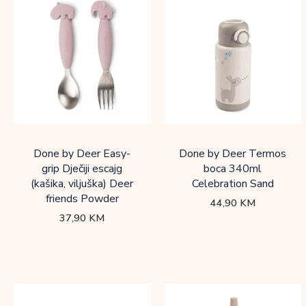
Done by Deer Easy-
Done by Deer Termos
grip Dječiji escajg
boca 340ml
(kašika, viljuška) Deer
Celebration Sand
friends Powder
44,90
KM
37,90
KM