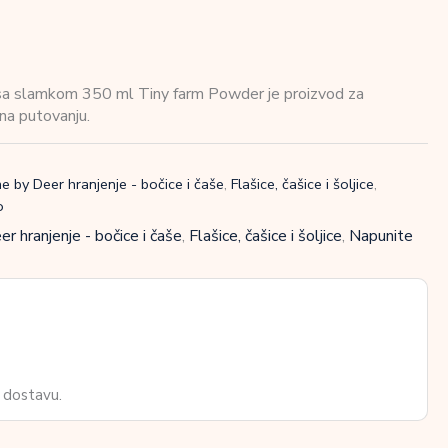
 sa slamkom 350 ml Tiny farm Powder je proizvod za
 na putovanju.
e by Deer hranjenje - bočice i čaše
,
Flašice, čašice i šoljice
,
o
r hranjenje - bočice i čaše
,
Flašice, čašice i šoljice
,
Napunite
 dostavu.