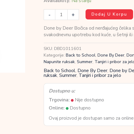
Availability:
Na stanju
Done
-
+
Dodaj U Korpu
by
Deer
Done by Deer Bočica od nerđajućeg čelika
Bočica
svakodnevnu upotrebu kod kuće, u šetnji ili
od
nerđajućeg
SKU:
DBD1011601
čelika
Kategorije:
Back to School
,
Done By Deer
,
Don
sa
Napunite ruksak
,
Summer
,
Tanjiri i pribor za jel
slamkom
Back to School
,
Done By Deer
,
Done by Dee
350
ruksak
,
Summer
,
Tanjiri i pribor za jelo
ml
Tiny
Dostupno u:
farm
Powder
Trgovina:
Nije dostupno
količina
Online:
Dostupno
Ovaj proizvod je dostupan samo za online