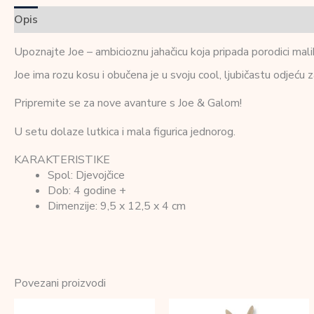
Opis
Dodatne informacije
Recenzije (0)
Upoznajte Joe – ambicioznu jahačicu koja pripada porodici mali
Joe ima rozu kosu i obučena je u svoju cool, ljubičastu odjeću
Pripremite se za nove avanture s Joe & Galom!
U setu dolaze lutkica i mala figurica jednorog.
KARAKTERISTIKE
Spol: Djevojčice
Dob: 4 godine +
Dimenzije: 9,5 x 12,5 x 4 cm
Povezani proizvodi