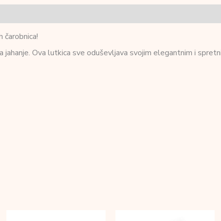
h čarobnica!
 za jahanje. Ova lutkica sve oduševljava svojim elegantnim i spret