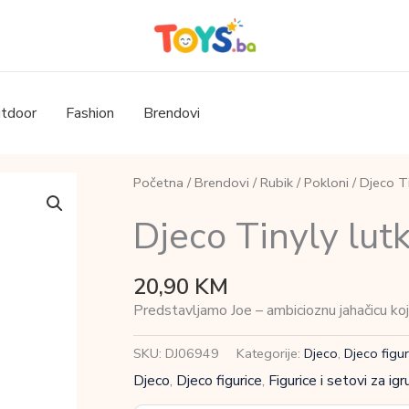
tdoor
Fashion
Brendovi
Početna
/
Brendovi
/
Rubik
/
Pokloni
/ Djeco Ti
Djeco Tinyly lutk
20,90
KM
Predstavljamo Joe – ambicioznu jahačicu koja
SKU:
DJ06949
Kategorije:
Djeco
,
Djeco figur
Djeco
,
Djeco figurice
,
Figurice i setovi za igr