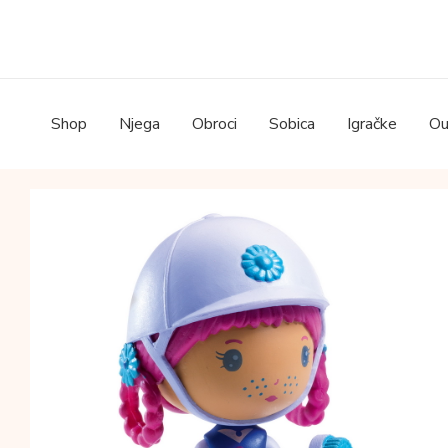
Skip
to
content
Shop
Njega
Obroci
Sobica
Igračke
Ou