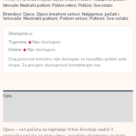
tetovaže
,
Neutralni pokloni
,
Poklon setovi
,
Pokloni
,
Sve ostalo
Brendovi
,
Djeco
,
Djeco kreativni setovi
,
Naljepnice, pečati i
tetovaže
,
Neutralni pokloni
,
Poklon setovi
,
Pokloni
,
Sve ostalo
Dostupno u:
Trgovina:
Nije dostupno
Online:
Nije dostupno
Ovaj proizvod trenutno nije dostupan za narudžbu putem web
shopa. Za provjeru dostupnosti kontaktirajte nas.
Opis
Dodatne informacije
Recenzije (0)
Djeco – set pečata za najmanje Vrtne životinje sadrži
4
preslatka pečata za malu djecu, posebno dizajnirana za male