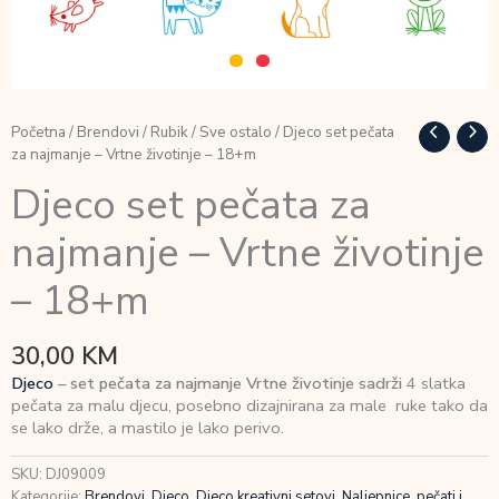
Početna
/
Brendovi
/
Rubik
/
Sve ostalo
/ Djeco set pečata
za najmanje – Vrtne životinje – 18+m
Djeco set pečata za
najmanje – Vrtne životinje
– 18+m
30,00
KM
Djeco
– set pečata za najmanje Vrtne životinje sadrži
4 slatka
pečata za malu djecu, posebno dizajnirana za male ruke tako da
se lako drže, a mastilo je lako perivo.
SKU:
DJ09009
Kategorije:
Brendovi
,
Djeco
,
Djeco kreativni setovi
,
Naljepnice, pečati i