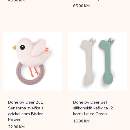
48,00
KM
65,00
KM
Done by Deer 2u1
Done by Deer Set
Senzorna zvečka s
silikonskih kašikica (2
grickalicom Birdee
kom) Lalee Green
Power
16,90
KM
22,90
KM