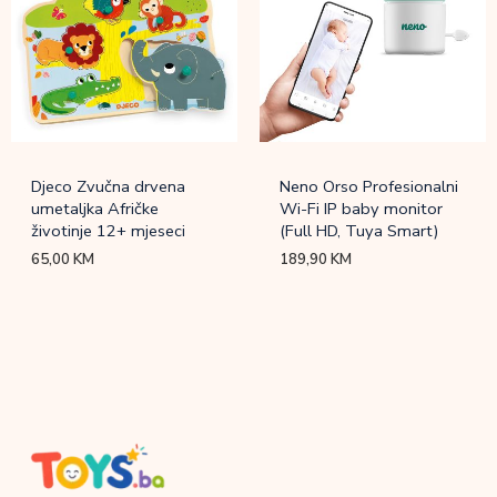
Djeco Zvučna drvena
Neno Orso Profesionalni
umetaljka Afričke
Wi-Fi IP baby monitor
životinje 12+ mjeseci
(Full HD, Tuya Smart)
65,00
KM
189,90
KM