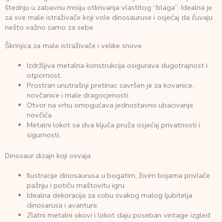
štednju u zabavnu misiju otkrivanja vlastitog “blaga”. Idealna je
za sve male istraživače koji vole dinosauruse i osjećaj da čuvaju
nešto važno samo za sebe.
Škrinjica za male istraživače i velike snove
Izdržljiva metalna konstrukcija osigurava dugotrajnost i
otpornost.
Prostran unutrašnji pretinac savršen je za kovanice,
novčanice i male dragocjenosti.
Otvor na vrhu omogućava jednostavno ubacivanje
novčića.
Metalni lokot sa dva ključa pruža osjećaj privatnosti i
sigurnosti.
Dinosaur dizajn koji osvaja
Ilustracije dinosaurusa u bogatim, živim bojama privlače
pažnju i potiču maštovitu igru.
Idealna dekoracija za sobu svakog malog ljubitelja
dinosarusa i avanture.
Zlatni metalni okovi i lokot daju poseban vintage izgled