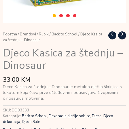
Početna
/
Brendovi
/
Rubik
/
Back to School
/ Djeco Kasica
za štednju – Dinosaur
Djeco Kasica za štednju –
Dinosaur
33,00
KM
Djeco Kasica za štednju – Dinosaur je metalna dječija škrinjica s
lokotom koja čuva prve ušteđevine i oduševljava živopisnim
dinosaurus motivima.
SKU:
DD03333
Kategorije:
Back to School
,
Dekoracija dječije sobice
,
Djeco
,
Djeco
dekoracija
,
Djeco Sale