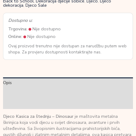
Back to School
,
Dekoracija dječije sobice
,
Djeco
,
Djeco
dekoracija
,
Djeco Sale
Dostupno u:
Trgovina:
Nije dostupno
Online:
Nije dostupno
Ovaj proizvod trenutno nije dostupan za narudžbu putem web
shopa. Za provjeru dostupnosti kontaktirajte nas.
Opis
Dodatne informacije
Recenzije (0)
Djeco Kasica za štednju – Dinosaur
je maštovita metalna
škrinjica koja vodi djecu u svijet dinosaura, avanture i prvih
ušteđevina. Sa živopisnim ilustracijama prahistorijskih bića,
gustih džungli i zlatnim metalnim detaljima, ova kasica pretvara