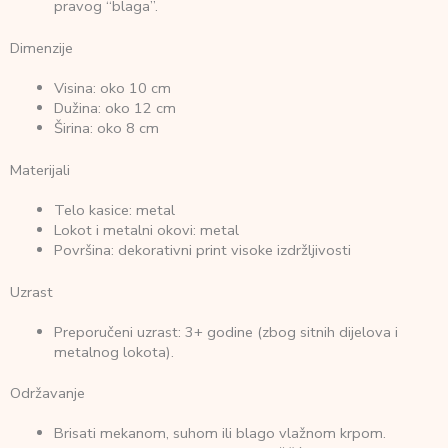
pravog “blaga”.
Dimenzije
Visina: oko 10 cm
Dužina: oko 12 cm
Širina: oko 8 cm
Materijali
Telo kasice: metal
Lokot i metalni okovi: metal
Površina: dekorativni print visoke izdržljivosti
Uzrast
Preporučeni uzrast: 3+ godine (zbog sitnih dijelova i
metalnog lokota).
Održavanje
Brisati mekanom, suhom ili blago vlažnom krpom.