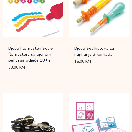
Djeco Flomasteri Set 6
Djeco Set kistova za
flomastera sa pjenom
najmanje 3 komada
perivi sa odjeće 18+m
15,00
KM
33,00
KM