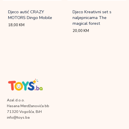
Djeco autić CRAZY
Djeco Kreativni set s
MOTORS Dingo Mobile
naljepnicama The
magical forest
18,00
KM
20,00
KM
Azal d.o.o.
Hasana Merdžanovića bb
71320 Vogošća, BiH
info@toys.ba