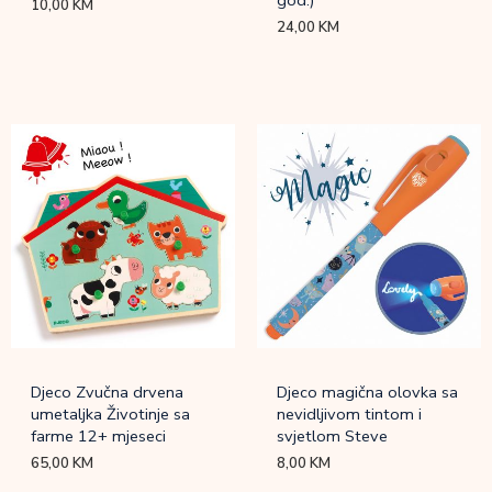
10,00
KM
24,00
KM
Djeco Zvučna drvena
Djeco magična olovka sa
umetaljka Životinje sa
nevidljivom tintom i
farme 12+ mjeseci
svjetlom Steve
65,00
KM
8,00
KM