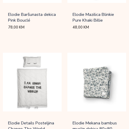
Elodie Baršunasta dekica
Elodie Mazilica Blinkie
Pink Bouclé
Pure Khaki Billie
78,00
KM
48,00
KM
Elodie Details Posteljina
Elodie Mekana bambus
Change The World
muslin dekica 80×80