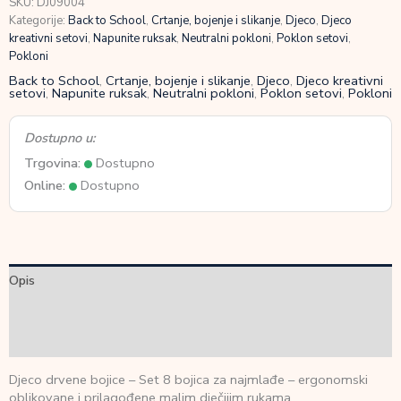
SKU:
DJ09004
bojica
Kategorije:
Back to School
,
Crtanje, bojenje i slikanje
,
Djeco
,
Djeco
za
kreativni setovi
,
Napunite ruksak
,
Neutralni pokloni
,
Poklon setovi
,
najmlađe
Pokloni
količina
Back to School
,
Crtanje, bojenje i slikanje
,
Djeco
,
Djeco kreativni
setovi
,
Napunite ruksak
,
Neutralni pokloni
,
Poklon setovi
,
Pokloni
Dostupno u:
Trgovina:
Dostupno
Online:
Dostupno
Opis
Dodatne informacije
Recenzije (0)
Djeco drvene bojice – Set 8 bojica za najmlađe – ergonomski
oblikovane i prilagođene malim dječijim rukama.