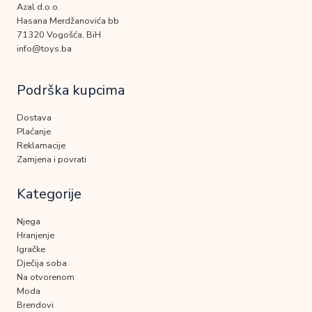
Azal d.o.o.
Hasana Merdžanovića bb
71320 Vogošća, BiH
info@toys.ba
Podrška kupcima
Dostava
Plaćanje
Reklamacije
Zamjena i povrati
Kategorije
Njega
Hranjenje
Igračke
Dječija soba
Na otvorenom
Moda
Brendovi