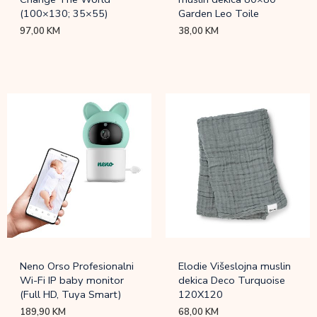
(100×130; 35×55)
Garden Leo Toile
97,00
KM
38,00
KM
Neno Orso Profesionalni
Elodie Višeslojna muslin
Wi-Fi IP baby monitor
dekica Deco Turquoise
(Full HD, Tuya Smart)
120X120
189,90
KM
68,00
KM