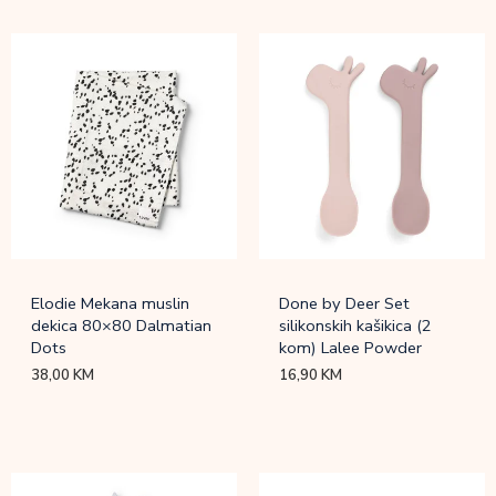
Elodie Mekana muslin
Done by Deer Set
dekica 80×80 Dalmatian
silikonskih kašikica (2
Dots
kom) Lalee Powder
38,00
KM
16,90
KM