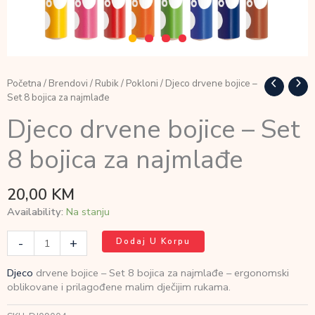
Početna
/
Brendovi
/
Rubik
/
Pokloni
/ Djeco drvene bojice –
Set 8 bojica za najmlađe
Djeco drvene bojice – Set
8 bojica za najmlađe
20,00
KM
Availability:
Na stanju
Djeco
-
+
Dodaj U Korpu
drvene
bojice
Djeco
drvene bojice – Set 8 bojica za najmlađe – ergonomski
-
oblikovane i prilagođene malim dječijim rukama.
Set
8