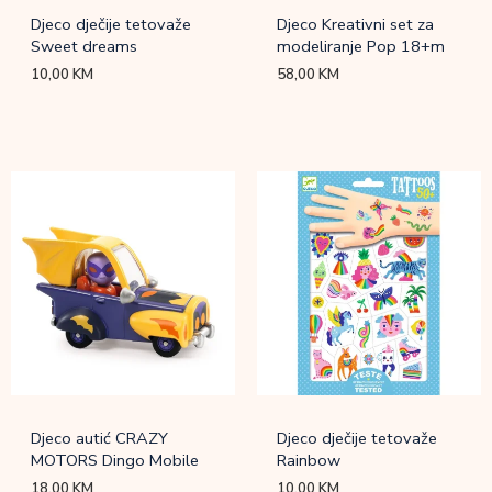
Djeco dječije tetovaže
Djeco Kreativni set za
Sweet dreams
modeliranje Pop 18+m
10,00
KM
58,00
KM
Djeco autić CRAZY
Djeco dječije tetovaže
MOTORS Dingo Mobile
Rainbow
18,00
KM
10,00
KM