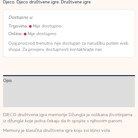
Djeco
,
Djeco društvene igre
,
Društvene igre
Dostupno u:
Trgovina:
Nije dostupno
Online:
Nije dostupno
Ovaj proizvod trenutno nije dostupan za narudžbu putem web
shopa. Za provjeru dostupnosti kontaktirajte nas.
Opis
Dodatne informacije
Recenzije (0)
DJECO društvena igra memorije Džungla je oslikana životinjama
iz džungle koje jedva čekaju da ih spojite s njihovim parom.
Memory je klasična društvena igra koju svi klinci vole.