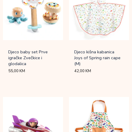
Djeco baby set Prve
Djeco kišna kabanica
igračke Zvečkice i
Joys of Spring rain cape
glodalica
(M)
55,00
KM
42,00
KM