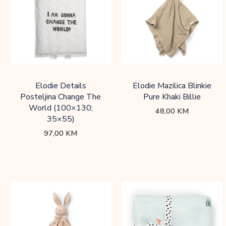
Elodie Details
Elodie Mazilica Blinkie
Posteljina Change The
Pure Khaki Billie
World (100×130;
48,00
KM
35×55)
97,00
KM