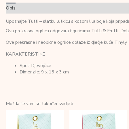
Opis
Dodatne informacije
Recenzije (0)
Upoznajte Tutti – slatku lutkicu s kosom lila boje koja pripada
Ova prekrasna ogrlica odgovara figuricama Tutti & Frutti. Dolazi 
Ove prekrasne i neobične ogrlice dolaze iz dječje kuće Tinyly, 
KARAKTERISTIKE
Spol: Djevojčice
Dimenzije: 9 x 13 x 3 cm
Možda će vam se također svidjeti…