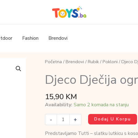
tdoor
Fashion
Brendovi
Početna
/
Brendovi
/
Rubik
/
Pokloni
/ Djeco Dj
Djeco Dječija ogr
15,90
KM
Availability:
Samo 2 komada na stanju
Djeco
-
+
Dodaj U Korpu
Dječija
ogrlica
Predstavljamo Tutti – slatku lutkicu s kosom
s