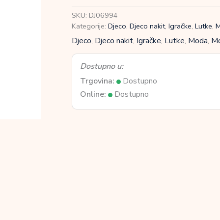
privjeskom
SKU:
DJ06994
-
Kategorije:
Djeco
,
Djeco nakit
,
Igračke
,
Lutke
,
Tutti
Djeco
,
Djeco nakit
,
Igračke
,
Lutke
,
Moda
,
Mo
količina
Dostupno u:
Trgovina:
Dostupno
Online:
Dostupno