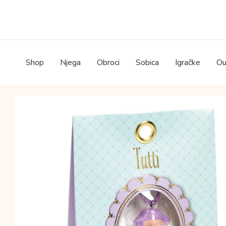
Skip
to
content
Shop
Njega
Obroci
Sobica
Igračke
Ou