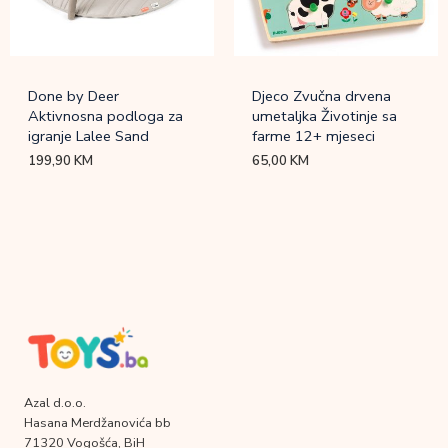
Done by Deer
Djeco Zvučna drvena
Aktivnosna podloga za
umetaljka Životinje sa
igranje Lalee Sand
farme 12+ mjeseci
199,90
KM
65,00
KM
Azal d.o.o.
Hasana Merdžanovića bb
71320 Vogošća, BiH