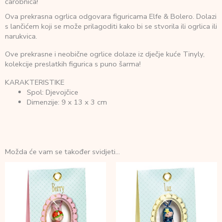
čarobnica!
Ova prekrasna ogrlica odgovara figuricama Elfe & Bolero. Dolazi
s lančićem koji se može prilagoditi kako bi se stvorila ili ogrlica ili
narukvica.
Ove prekrasne i neobične ogrlice dolaze iz dječje kuće Tinyly,
kolekcije preslatkih figurica s puno šarma!
KARAKTERISTIKE
Spol: Djevojčice
Dimenzije: 9 x 13 x 3 cm
Možda će vam se također svidjeti…