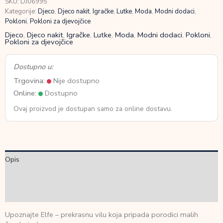
SKU:
DJ06995
Elfe
Kategorije:
Djeco
,
Djeco nakit
,
Igračke
,
Lutke
,
Moda
,
Modni dodaci
,
količina
Pokloni
,
Pokloni za djevojčice
Djeco
,
Djeco nakit
,
Igračke
,
Lutke
,
Moda
,
Modni dodaci
,
Pokloni
,
Pokloni za djevojčice
Dostupno u:
Trgovina:
Nije dostupno
Online:
Dostupno
Ovaj proizvod je dostupan samo za online dostavu.
Opis
Dodatne informacije
Recenzije (0)
Upoznajte Elfe – prekrasnu vilu koja pripada porodici malih