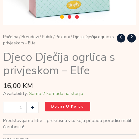
Početna
/
Brendovi
/
Rubik
/
Pokloni
/ Djeco Dječija ogrlica s
privjeskom – Elfe
Djeco Dječija ogrlica s
privjeskom – Elfe
16,00
KM
Availability:
Samo 2 komada na stanju
Djeco
-
+
Dodaj U Korpu
Dječija
ogrlica
Predstavljamo Elfe – prekrasnu vilu koja pripada porodici malih
s
čarobnica!
privjeskom
-