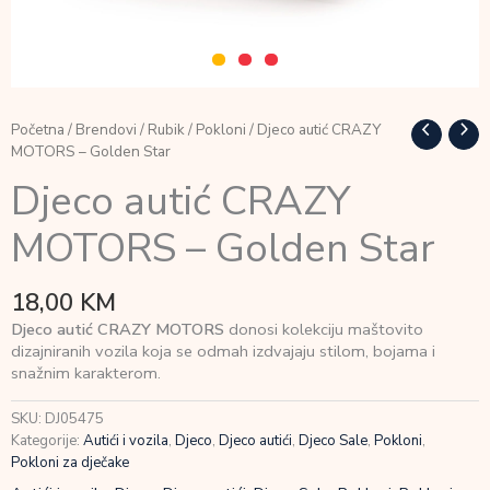
Početna
/
Brendovi
/
Rubik
/
Pokloni
/ Djeco autić CRAZY
MOTORS – Golden Star
Djeco autić CRAZY
MOTORS – Golden Star
18,00
KM
Djeco autić CRAZY MOTORS
donosi kolekciju maštovito
dizajniranih vozila koja se odmah izdvajaju stilom, bojama i
snažnim karakterom.
SKU:
DJ05475
Kategorije:
Autići i vozila
,
Djeco
,
Djeco autići
,
Djeco Sale
,
Pokloni
,
Pokloni za dječake