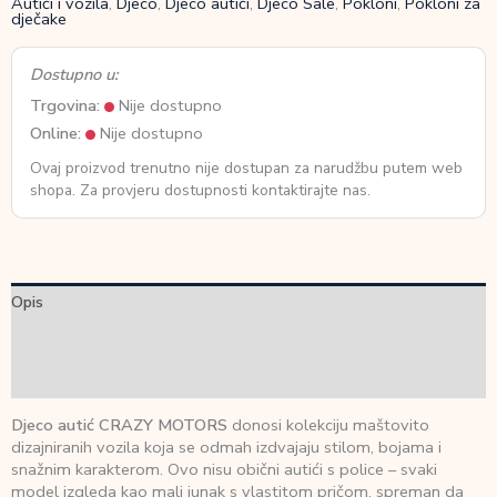
Autići i vozila
,
Djeco
,
Djeco autići
,
Djeco Sale
,
Pokloni
,
Pokloni za
dječake
Dostupno u:
Trgovina:
Nije dostupno
Online:
Nije dostupno
Ovaj proizvod trenutno nije dostupan za narudžbu putem web
shopa. Za provjeru dostupnosti kontaktirajte nas.
Opis
Dodatne informacije
Recenzije (0)
Djeco autić CRAZY MOTORS
donosi kolekciju maštovito
dizajniranih vozila koja se odmah izdvajaju stilom, bojama i
snažnim karakterom. Ovo nisu obični autići s police – svaki
model izgleda kao mali junak s vlastitom pričom, spreman da