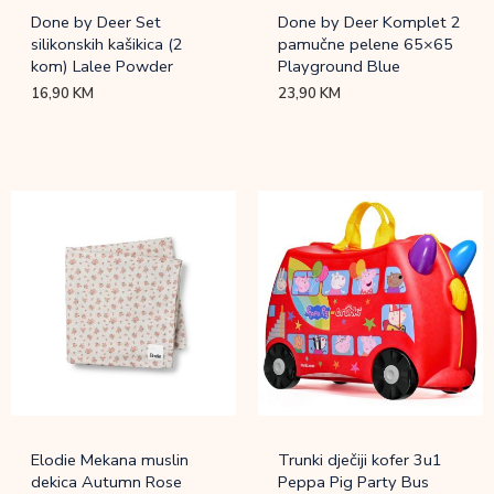
Done by Deer Set
Done by Deer Komplet 2
silikonskih kašikica (2
pamučne pelene 65×65
kom) Lalee Powder
Playground Blue
16,90
KM
23,90
KM
Elodie Mekana muslin
Trunki dječiji kofer 3u1
dekica Autumn Rose
Peppa Pig Party Bus