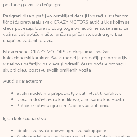
postane glavni lik dječije igre.
Razigrani dizajn, pažljivo osmišljeni detalji i vozači s izraženom
ličnošću pretvaraju svaki CRAZY MOTORS autić u lik s kojim se
djeca povezuju. Upravo zbog toga ovi autići ne služe samo za
vožnju, već potiču maštu, pričanje priča i slobodnu igru bez
unaprijed zadanih pravila.
Istovremeno, CRAZY MOTORS kolekcija ima i snažan
kolekcionarski karakter. Svaki model je drugačiji, prepoznatljiv i
vizuelno upečatljiv, pa djeca (i odrasli) često požele pronaći i
skupiti cijelu postavu svojih omiljenih vozila.
Autići s karakterom
Svaki model ima prepoznatljiv stil i vlastiti karakter.
Djeca ih doživljavaju kao likove, a ne samo kao vozila.
Potiče kreativnu igru i smišljanje vlastitih priča.
Igra i kolekcionarstvo
Idealni i za svakodnevnu igru i za sakupljanje.
Svaki model ima svoj šarm, pa je lako poželjeti skupiti ih